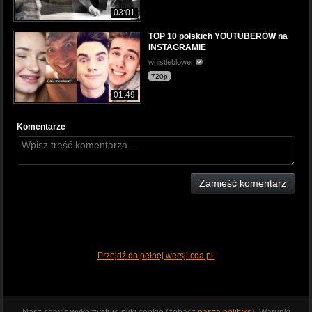
03:01
TOP 10 polskich YOUTUBERÓW na
INSTAGRAMIE
whistleblower
720p
01:49
Komentarze
Zamieść komentarz
Przejdź do pełnej wersji cda.pl
Nasz serwis wykorzystuje pliki cookie (zobacz
naszą politykę
). Warunki