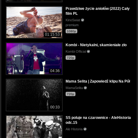
Prawdziwe życie aniołów (2022) Cały
film PL
KinoSwiat
premium
1080p
01:15:53
Kombi - Nietykalni, skamieniałe zło
Kombi Official
720p
04:36
Mama Selita | Zapowiedź klipu Na Pół
MamaSelita
720p
00:33
SS poluje na czarownice - AleHistoria
odc.15
Ale Historia