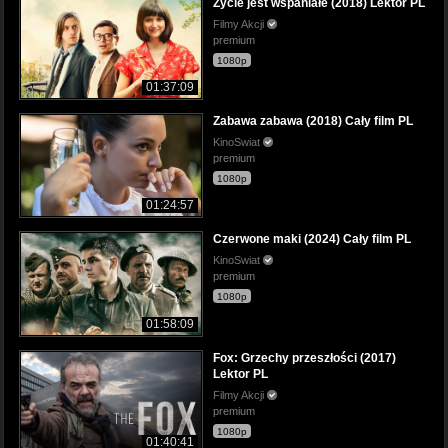
Życie jest wspaniałe (2018) Lektor PL
Filmy Akcji
premium
1080p
01:37:09
Zabawa zabawa (2018) Cały film PL
KinoSwiat
premium
1080p
01:24:57
Czerwone maki (2024) Cały film PL
KinoSwiat
premium
1080p
01:58:09
Fox: Grzechy przeszłości (2017)
Lektor PL
Filmy Akcji
premium
1080p
01:40:41