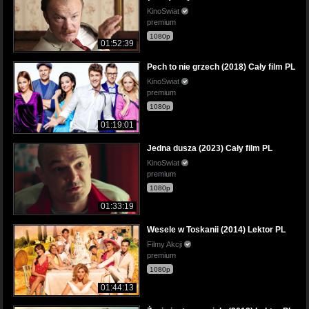
KinoSwiat
premium
1080p
01:52:39
Pech to nie grzech (2018) Cały film PL
KinoSwiat
premium
1080p
01:19:01
Jedna dusza (2023) Cały film PL
KinoSwiat
premium
1080p
01:33:19
Wesele w Toskanii (2014) Lektor PL
Filmy Akcji
premium
1080p
01:44:13