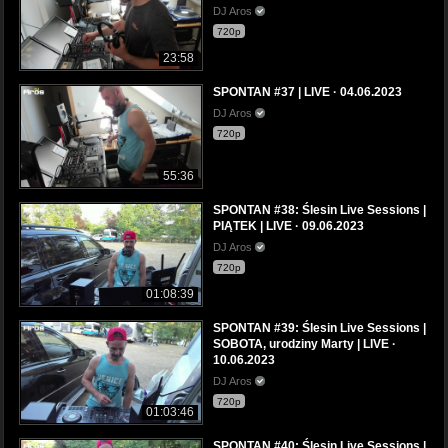
DJ Aros
720p
23:58
SPONTAN #37 | LIVE · 04.06.2023
DJ Aros
720p
55:36
SPONTAN #38: Ślesin Live Sessions |
PIĄTEK | LIVE · 09.06.2023
DJ Aros
720p
01:08:39
SPONTAN #39: Ślesin Live Sessions |
SOBOTA, urodziny Marty | LIVE ·
10.06.2023
DJ Aros
720p
01:03:46
SPONTAN #40: Ślesin Live Sessions |