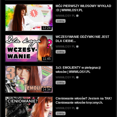
MÓJ PIERWSZY WŁOSOWY WYKŁAD
:O | WWWLOSY.PL
WWWŁOSY PL
1080p
12:24
WCZESYWANIE ODŻYWKI NIE JEST
DLA CIEBIE...
WWWŁOSY PL
1080p
11:45
3z3: EMOLIENTY w pielęgnacji
włosów | WWWLOSY.PL
WWWŁOSY PL
1080p
14:34
Cieniowanie włosów? Jestem na TAK!
Cieniowanie włosów kręconych.
WWWŁOSY PL
1080p