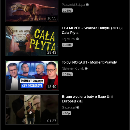
Ptaszniki Zająca
1080p
16:55
LEJ MI PÓŁ - Skolioza Odbytu (2012) |
Cała Płyta
Lej Mi Pol
1080p
29:43
To był NOKAUT - Moment Prawdy
Niekryty Krytyk
1080p
18:40
Braun wyciera buty o flagę Unii
Europejskiej!
Gazeta.pl
480p
01:27