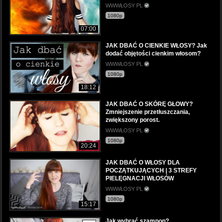
WWWŁOSY PL
1080p
07:00
JAK DBAĆ O CIENKIE WŁOSY? Jak
dodać objętości cienkim włosom?
WWWŁOSY PL
1080p
18:12
JAK DBAĆ O SKÓRĘ GŁOWY?
Zmniejszenie przetłuszczania,
zwiększony porost.
WWWŁOSY PL
1080p
20:24
JAK DBAĆ O WŁOSY DLA
POCZĄTKUJĄCYCH | 3 STREFY
PIELĘGNACJI WŁOSÓW
WWWŁOSY PL
1080p
15:17
Jak wybrać szampon?