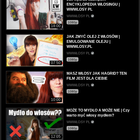
ENCYKLOPEDIA WŁOSINGU |
WWWLOSY PL
WWWŁOSY PL
1080p
18:00
JAK ZMYĆ OLEJ Z WŁOSÓW |
EMULGOWANIE OLEJU |
WWWLOSY.PL
WWWŁOSY PL
1080p
07:50
MASZ WŁOSY JAK HAGRID? TEN
FILM JEST DLA CIEBIE
WWWŁOSY PL
1080p
10:00
MOŻE TO MYDŁO A MOŻE NIE | Czy
warto myć włosy mydłem?
WWWŁOSY PL
1080p
12:05