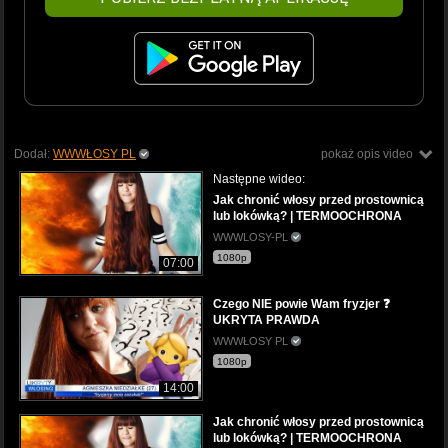
Dodał:
WWWŁOSY PL
pokaż opis video
Następne wideo:
Jak chronić włosy przed prostownicą
lub lokówką? | TERMOOCHRONA
WWWLOSY-PL
1080p
07:00
Czego NIE powie Wam fryzjer ❓
UKRYTA PRAWDA
WWWŁOSY PL
1080p
14:00
Jak chronić włosy przed prostownicą
lub lokówką? | TERMOOCHRONA