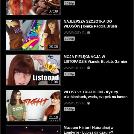
1080p
07:39
NAJLEPSZA SZCZOTKA DO
WŁOSÓW | Ionika Paddla Brush
WWWŁOSY PL
1080p
08:36
MOJA PIELĘGNACJA W
LISTOPADZIE Vianek, Ecolab, Garnier
WWWŁOSY PL
1080p
17:06
WŁOSY vs TRIATHLON - fryzury
triathlonistek, woda, czepek na basen
WWWŁOSY PL
1080p
21:10
Muzeum Historii Naturalnej w
Londynie - Lubisz dinozaury?