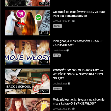
08:30
Co kupić do włosów w HEBE? Zestaw
PEH dla początkujących
WWWŁOSY PL
1080p
27:43
Pielęgnacja moich włosów + JAK JE
ZAPUŚCIŁAM?
Lastdream
720p
07:34
POWRÓT DO SZKOŁY - PORADY na
WEJŚCIE SMOKA *FRYZURA *STYL
*BŁĘDY
podlinskinet
1080p
05:22
Moja pielęgnacja: fryzura na siłownię,
mix z kakao ❂ SYPKIE WŁOSY
WWWŁOSY PL