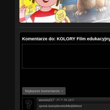
Komentarze do: KOLORY Film edukacyjny d
Najlepsze komentarze
anonim217
(*.*.73.217)
sjeeek kjsksjdknekefkfkdjfdkklsd