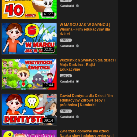
1080p
Kamlotki
41:27
W MARCU JAK W GARNCU |
Wiosna - Film edukacyjny dla
dzieci
1080p
Kamlotki
02:01
Wszystkich Świętych dla dzieci i
Moja Rodzina - Bajki
Edukacyjne
1080p
Kamlotki
17:44
Zawód Dentysta dla Dzieci film
edukacyjny Zdrowe zęby i
próchnica | Kamlotki
1080p
Kamlotki
09:14
Zwierzęta domowe dla dzieci
Nauka słów i odgłosy zwierząt |