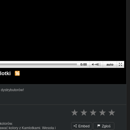
0:00
auto
lotki
 dystrybutorów!
kolorów.
Embed
Zgłoś
awać kolory z Kamlotkami. Wesoła i