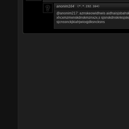
anonim164
(*.*.232.164)
@anonim217: aznskeowidhwis aidhaisjsbahsk
xhcxmzmxnskdnskmznxzx,s sjsnskdnsknksjs
sjcnssnckjkiahjwioqjdksncksns