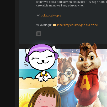
kolorowa bajka edukacyjna dla dzieci. Ucz się z nami k
czekajcie na nowe filmy edukacyjne.
Kamlotki - piosenki i filmy edukacyjne dla dzieci. Zasu
pokaż cały opis
nowych bajek i piosenek dla dzieci.
Podkład muzyczny: Happy Mistake - RKVC (darmowa bi
W katalogu:
Inne filmy edukacyjne dla dzieci
#bajkidladzieci #piosenkidladzieci #bajki #kanałdladz
#bajkiedukacyjne #edukacja #filmyedukacyjne #nauka