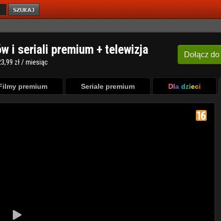
ów i seriali premium + telewizja
Dołącz
do
3,99 zł / miesiąc
Filmy premium
Seriale premium
Dla dzieci