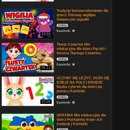
Tradycje bożonarodzeniowe dla
dzieci: Potrawy wigilijne
Świąteczne zagadki
1080p
Kamlotki
10:03
Tłusty Czwartek film
edukacyjny dla dzieci Pączki i
historia Tłustego Czwartku
1080p
Kamlotki
05:21
UCZYMY SIĘ LICZYĆ: DUŻO SIĘ
DZIEJE NA POLU I DRODZE
Nauka cyferek dla dzieci po
polsku | Kamlotki
1080p
03:06
Kamlotki
UKRAINA film edukacyjny dla
dzieci Poznajemy kraje i ich
tradycje | Kamlotki
1080p