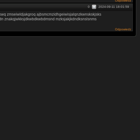
Odpowiedz
0
2024-09-11 18:01:59
wq zmseiwldjakgroq ajbsmcmzidhgeiwisjalqnzkwnskskjsks
kdn znakqjwkksjdkwbdkwbdmsnd mzksjakjkdndksnslsnms
Odpowiedz