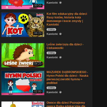
Kamlotki
00:59
Kot film edukacyjny dla dzieci
Rasy kotów, historia kota
domowego i kocie zmysły |
Kamlotki
1080p
06:23
Kamlotki
Leśne zwierzęta dla dzieci -
Ciekawostki
1080p
Kamlotki
04:23
MAZUREK DĄBROWSKIEGO -
Hymn Polski dla dzieci - Nauka
pierwszej zwrotki hymnu +
podkład
1080p
02:00
Kamlotki
Owoce dla dzieci Poznajemy
owoce Bajka edukacyjna dla