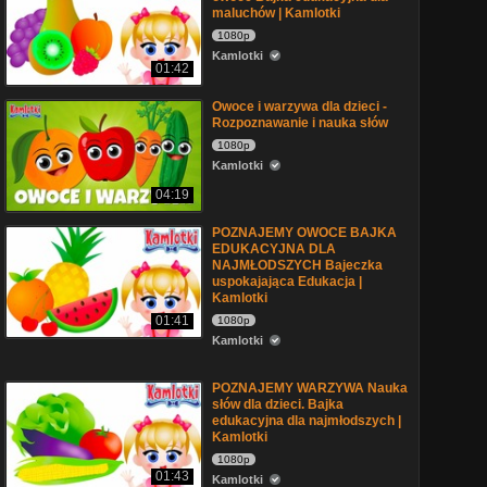
maluchów | Kamlotki
1080p
Kamlotki
01:42
Owoce i warzywa dla dzieci -
Rozpoznawanie i nauka słów
1080p
Kamlotki
04:19
POZNAJEMY OWOCE BAJKA
EDUKACYJNA DLA
NAJMŁODSZYCH Bajeczka
uspokajająca Edukacja |
Kamlotki
01:41
1080p
Kamlotki
POZNAJEMY WARZYWA Nauka
słów dla dzieci. Bajka
edukacyjna dla najmłodszych |
Kamlotki
1080p
01:43
Kamlotki