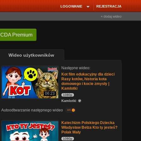
LOGOWANIE
REJESTRACJA
+ dodaj wideo
 CDA Premium
Wideo użytkowników
Następne wideo:
Kot film edukacyjny dla dzieci
Rasy kotów, historia kota
domowego i kocie zmysły |
Kamlotki
06:23
1080p
Kamlotki
Autoodtwarzanie następnego wideo
on
Katechizm Polskiego Dziecka
Władysław Bełza Kto ty jesteś?
Polak Mały
1080p