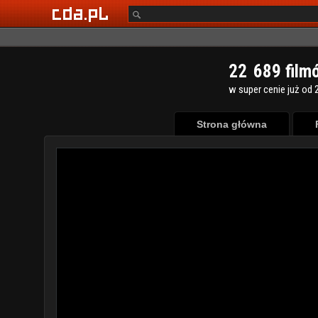
2
2
6
8
9
film
w super cenie już od 2
Strona główna