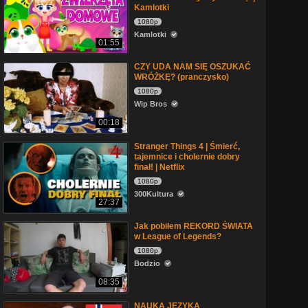
Kamlotki
1080p
Kamlotki
01:55
CZY UDA NAM SIĘ OSZUKAĆ
WRÓŻKĘ? (pranczysko)
1080p
Wip Bros
00:18
Stranger Things 4 | Śmierć,
tajemnice i cholernie dobry
finał! | Netflix
1080p
300Kultura
27:37
Jak pobiłem REKORD ŚWIATA
w League of Legends?
1080p
Bodzio
08:35
NAUKA JEZYKA