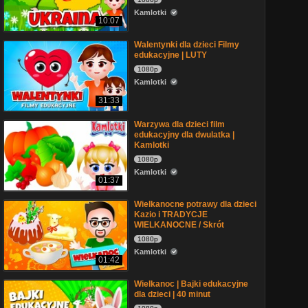
Kamlotki
10:07
Walentynki dla dzieci Filmy
edukacyjne | LUTY
1080p
Kamlotki
31:33
Warzywa dla dzieci film
edukacyjny dla dwulatka |
Kamlotki
1080p
Kamlotki
01:37
Wielkanocne potrawy dla dzieci
Kazio i TRADYCJE
WIELKANOCNE / Skrót
1080p
Kamlotki
01:42
Wielkanoc | Bajki edukacyjne
dla dzieci | 40 minut