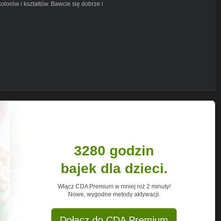
olorów i kształtów. Bawcie się dobrze i
bskrybuj nasz kanał, by nie przegapić
blioteka Youtube).
ieci #kamlotki #piosenki
 #dladzieci
3280 godzin
bajek dla dzieci.
Włącz CDA Premium w mniej niż 2 minuty!
Nowe, wygodne metody aktywacji.
Dołącz do CDA Premium