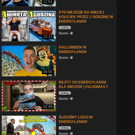
12:54
KTO WEJDZIE NA WIĘCEJ
KOLEJEK PRZEZ 1 GODZINĘ W
ENERGYLANDII
1080p
Surmi
13:13
HALLOWEEN W
ENERGYLANDII
Surmi
08:00
BILETY DO ENERGYLANDII
DLA WIDZÓW | #VLOGMAS 7
1080p
Surmi
02:48
ŚLEDZIMY LUDZI W
ENERGYLANDII!
1080p
Surmi