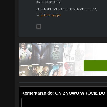
my się rozkręcamy!
SUBSRYBUJ ALBO BĘDZIESZ MIAŁ PECHA :(
pokaż cały opis
Wbijaj na nasze instagramy:
Instagram Surmiego - @surmi_official
Instagram Dejwida - @dejwid1771
Instagram Natana - @nathan_eryk_nogaj
--------------------------------------------------------------
W sprawach biznesowych itp.
surmikontakt@gmail.com
Komentarze do: ON ZNOWU WRÓCIŁ DO 