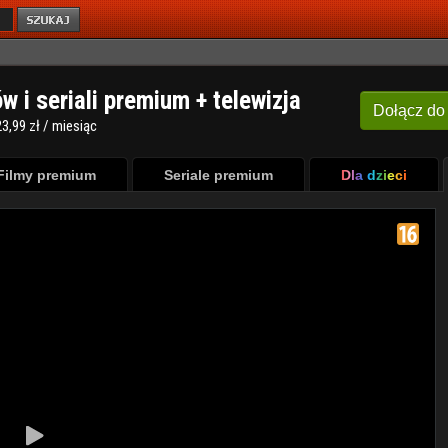
ów i seriali premium + telewizja
Dołącz
do
3,99 zł / miesiąc
Filmy premium
Seriale premium
Dla dzieci