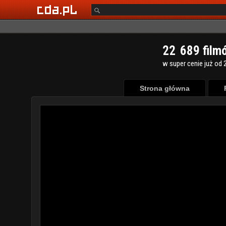
2
2
6
8
9
film
w super cenie już od 2
Strona główna