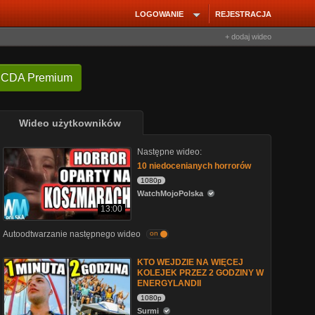
LOGOWANIE
REJESTRACJA
+ dodaj wideo
 CDA Premium
Wideo użytkowników
Następne wideo:
10 niedocenianych horrorów
1080p
WatchMojoPolska
13:00
Autoodtwarzanie następnego wideo
on
KTO WEJDZIE NA WIĘCEJ
KOLEJEK PRZEZ 2 GODZINY W
ENERGYLANDII
1080p
Surmi