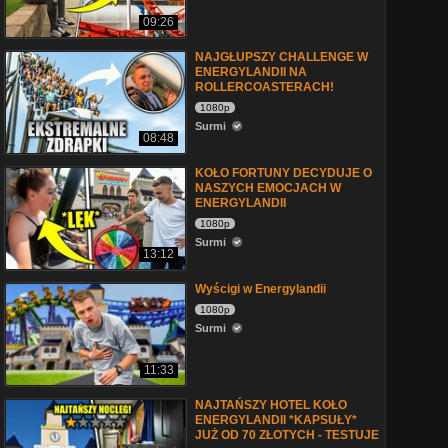
09:26
NAJGŁUPSZY CHALLENGE W
ENERGYLANDII NA
ROLLERCOASTERACH!
1080p
Surmi
08:48
KOŁO FORTUNY DECYDUJE O
NASZYCH EMOCJACH W
ENERGYLANDII
1080p
Surmi
13:12
Wyścigi w Energylandii
1080p
Surmi
11:33
NAJTAŃSZY HOTEL KOŁO
ENERGYLANDII *KAPSUŁY*
JUŻ OD 70 ZŁOTYCH - TESTUJE