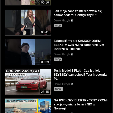
00:16
Jak moja żona zainteresowała się
samochodami elektrycznymi?
Daniel Grzyb
480p
00:41
Zakopaliśmy się SAMOCHODEM
ELEKTRYCZNYM na zamarzniętym
jeziorze w Finlandii!
Daniel Grzyb
480p
00:59
Tesla Model S Plaid - Czy istnieje
SZYBSZY samochód? Test i recenzja
PL
Daniel Grzyb
1080p
28:45
NAJWIĘKSZY ELEKTRYCZNY PROM i
stacja wymiany baterii NIO w
Norwegii