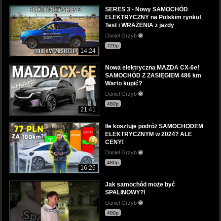
SERES 3 - Nowy SAMOCHÓD
ELEKTRYCZNY na Polskim rynku!
Test i WRAŻENIA z jazdy
Daniel Grzyb
720p
14:24
Nowa elektryczna MAZDA CX-6e!
SAMOCHÓD Z ZASIĘGIEM 486 km
Warto kupić?
Daniel Grzyb
480p
21:41
Ile kosztuje podróż SAMOCHODEM
ELEKTRYCZNYM w 2024? ALE
CENY!
Daniel Grzyb
480p
16:26
Jak samochód może być
SPALINOWY?!
Daniel Grzyb
480p