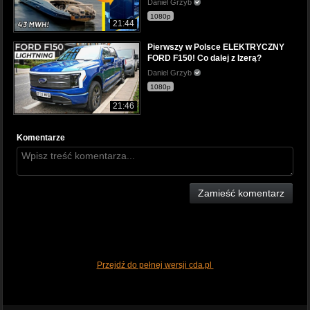
Daniel Grzyb
1080p
21:44
Pierwszy w Polsce ELEKTRYCZNY
FORD F150! Co dalej z Izerą?
Daniel Grzyb
1080p
21:46
Komentarze
Zamieść komentarz
Przejdź do pełnej wersji cda.pl