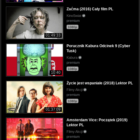
Zaćma (2016) Cały film PL
KinoSwiat
premium
1080p
01:49:33
Porucznik Kabura Odcinek 9 (Cyber
Tusk)
Kabura
premium
1080p
10:40
Życie jest wspaniałe (2018) Lektor PL
Filmy Akcji
premium
1080p
01:37:09
Amsterdam Vice: Początek (2019)
Lektor PL
Filmy Akcji
premium