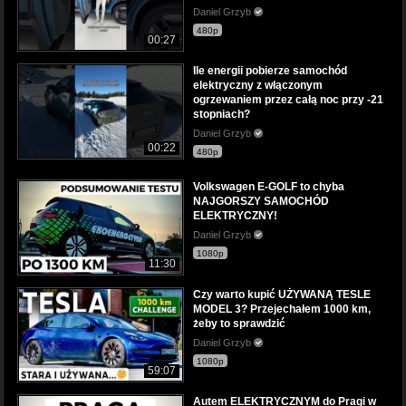
Daniel Grzyb
480p
00:27
Ile energii pobierze samochód
elektryczny z włączonym
ogrzewaniem przez całą noc przy -21
stopniach?
Daniel Grzyb
00:22
480p
Volkswagen E-GOLF to chyba
NAJGORSZY SAMOCHÓD
ELEKTRYCZNY!
Daniel Grzyb
1080p
11:30
Czy warto kupić UŻYWANĄ TESLE
MODEL 3? Przejechałem 1000 km,
żeby to sprawdzić
Daniel Grzyb
1080p
59:07
Autem ELEKTRYCZNYM do Pragi w