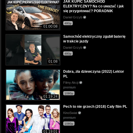
JAK KUPIĆ SAMOCHÓD
ELEKTRYCZNY? Na co uważać i jak
się przygotować? PORADNIK
Daniel Grzyb
480p
01:00:08
Samochód elektryczny zgubił baterię
w trakcie jazdy
Daniel Grzyb
480p
01:08
Dobra, zła dziewczyna (2022) Lektor
PL
Filmy Akcji
premium
1080p
01:19:24
Pech to nie grzech (2018) Cały film PL
KinoSwiat
premium
1080p
01:19:01