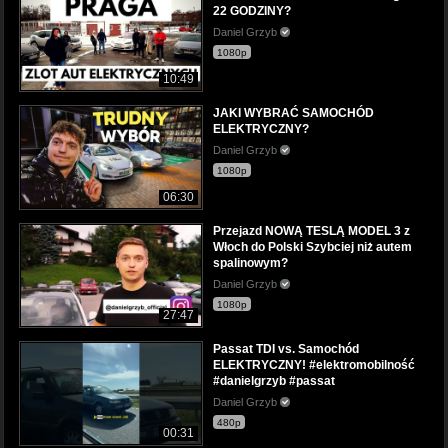
22 GODZINY?
Daniel Grzyb
1080p
10:49
JAKI WYBRAĆ SAMOCHÓD
ELEKTRYCZNY?
Daniel Grzyb
1080p
06:30
Przejazd NOWĄ TESLĄ MODEL 3 z
Włoch do Polski Szybciej niż autem
spalinowym?
Daniel Grzyb
1080p
27:47
Passat TDI vs. Samochód
ELEKTRYCZNY! #elektromobilność
#danielgrzyb #passat
Daniel Grzyb
480p
00:31