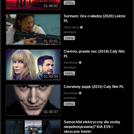
1080p
01:46:02
Surinam: Gra o władzę (2020) Lektor
PL
Filmy Akcji
premium
1080p
01:32:01
Ciemno, prawie noc (2019) Cały film
PL
KinoSwiat
premium
1080p
01:49:04
Czerwony pająk (2015) Cały film PL
KinoSwiat
premium
1080p
01:30:37
Samochód elektryczny dla osoby
niepełnosprawnej? KIA EV9 i
obracane fotele!