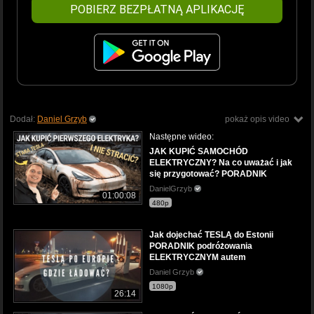
POBIERZ BEZPŁATNĄ APLIKACJĘ
Dodał:
Daniel Grzyb
pokaż opis video
Następne wideo:
JAK KUPIĆ SAMOCHÓD
ELEKTRYCZNY? Na co uważać i jak
się przygotować? PORADNIK
DanielGrzyb
01:00:08
480p
Jak dojechać TESLĄ do Estonii
PORADNIK podróżowania
ELEKTRYCZNYM autem
Daniel Grzyb
1080p
26:14