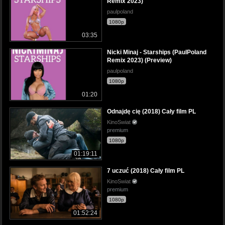
Remix 2023)
paulpoland
1080p
03:35
Nicki Minaj - Starships (PaulPoland
Remix 2023) (Preview)
paulpoland
1080p
01:20
Odnajdę cię (2018) Cały film PL
KinoSwiat
premium
1080p
01:19:11
7 uczuć (2018) Cały film PL
KinoSwiat
premium
1080p
01:52:24