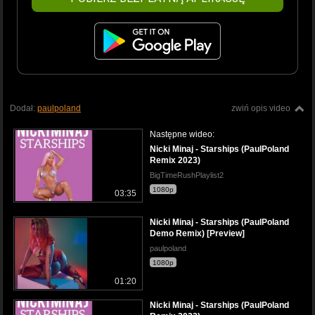
Dodał:
paulpoland
zwiń opis video
Następne wideo:
Nicki Minaj - Starships (PaulPoland
Remix 2023)
BigTimeRushPlaylist2
1080p
03:35
Nicki Minaj - Starships (PaulPoland
Demo Remix) [Preview]
paulpoland
1080p
01:20
Nicki Minaj - Starships (PaulPoland