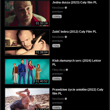
Jedna dusza (2023) Cały film PL
KinoSwiat
premium
1080p
01:33:19
Zabić bobra (2012) Cały Film PL
KinoSwiat
premium
720p
01:38:04
Klub złamanych serc (2024) Lektor
PL
Filmy Akcji
premium
1080p
01:40:52
Prawdziwe życie aniołów (2022) Cały
film PL
KinoSwiat
premium
1080p