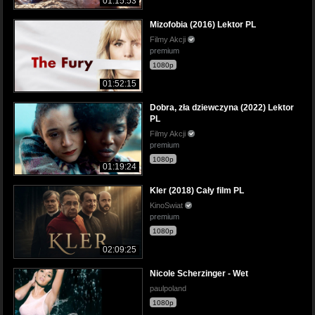
01:15:53
Mizofobia (2016) Lektor PL
Filmy Akcji
premium
1080p
01:52:15
Dobra, zła dziewczyna (2022) Lektor
PL
Filmy Akcji
premium
1080p
01:19:24
Kler (2018) Cały film PL
KinoSwiat
premium
1080p
02:09:25
Nicole Scherzinger - Wet
paulpoland
1080p