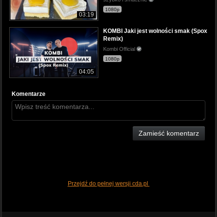
1080p
03:19
KOMBI Jaki jest wolności smak (Spox
Remix)
Kombi Official
1080p
04:05
Komentarze
Zamieść komentarz
Przejdź do pełnej wersji cda.pl