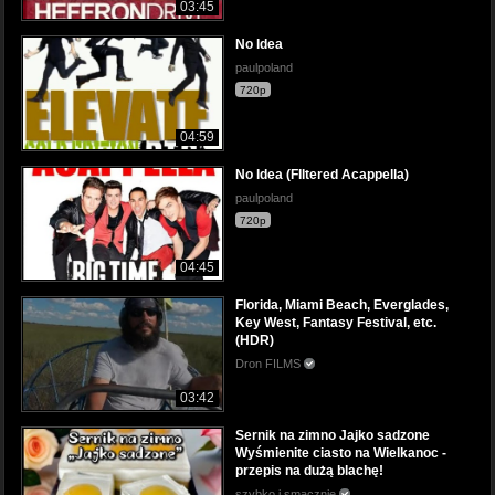
03:45
No Idea
paulpoland
720p
04:59
No Idea (FIltered Acappella)
paulpoland
720p
04:45
Florida, Miami Beach, Everglades,
Key West, Fantasy Festival, etc.
(HDR)
Dron FILMS
03:42
Sernik na zimno Jajko sadzone
Wyśmienite ciasto na Wielkanoc -
przepis na dużą blachę!
szybko i smacznie