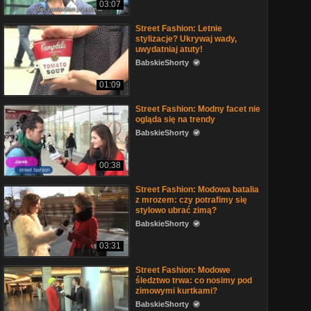
03:07
Street Fashion: Letnie
stylizacje? Ukrywaj wady,
uwydatniaj atuty!
BabskieShorty
01:09
Street Fashion: Modny facet nie
ogląda się na trendy
BabskieShorty
00:38
Street Fashion: Modowa batalia
z mrozem: czy potrafimy się
stylowo ubrać zimą?
BabskieShorty
03:31
Street Fashion: Modowe
śledztwo trwa: co nosimy pod
zimowymi kurtkami?
BabskieShorty