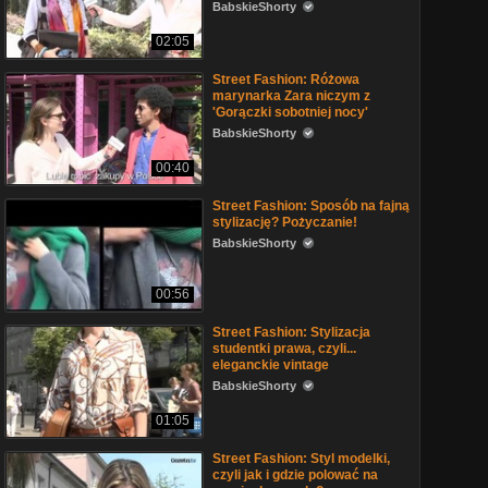
BabskieShorty
02:05
Street Fashion: Różowa
marynarka Zara niczym z
'Gorączki sobotniej nocy'
BabskieShorty
00:40
Street Fashion: Sposób na fajną
stylizację? Pożyczanie!
BabskieShorty
00:56
Street Fashion: Stylizacja
studentki prawa, czyli...
eleganckie vintage
BabskieShorty
01:05
Street Fashion: Styl modelki,
czyli jak i gdzie polować na