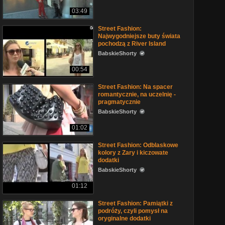
03:49
Street Fashion:
Najwygodniejsze buty świata
pochodzą z River Island
BabskieShorty
00:54
Street Fashion: Na spacer
romantycznie, na uczelnię -
pragmatycznie
BabskieShorty
01:02
Street Fashion: Odblaskowe
kolory z Zary i kiczowate
dodatki
BabskieShorty
01:12
Street Fashion: Pamiątki z
podróży, czyli pomysł na
oryginalne dodatki