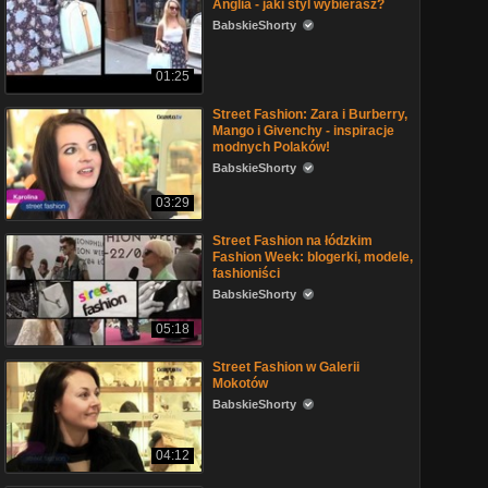
Anglia - jaki styl wybierasz?
BabskieShorty
01:25
Street Fashion: Zara i Burberry,
Mango i Givenchy - inspiracje
modnych Polaków!
BabskieShorty
03:29
Street Fashion na łódzkim
Fashion Week: blogerki, modele,
fashioniści
BabskieShorty
05:18
Street Fashion w Galerii
Mokotów
BabskieShorty
04:12