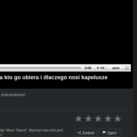
0:00
auto
 kto go ubiera i dlaczego nosi kapelusze
 dystrybutorów!
istę "Mam Talent". Wyznał nam kim jest
Embed
Zgłoś
pl