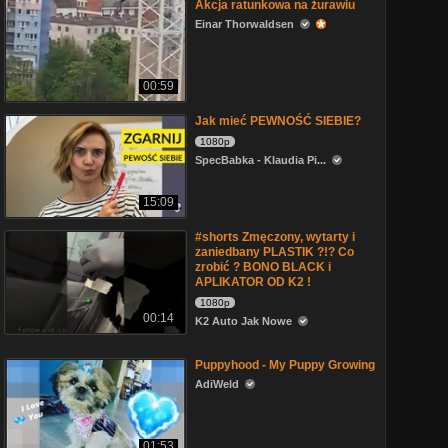
Akcja ratunkowa na żurawiu
Einar Thorwaldsen
00:59
Jak mieć PEWNOŚĆ SIEBIE?
1080p
SpecBabka - Klaudia Pi...
15:09
#shorts Zmęczony, wytarty i
zaniedbany PLASTIK ?!? Co
zrobić ? BONO BLACK i
APLIKATOR OD K2 !
1080p
00:14
K2 Auto Jak Nowe
Puppyhood - My Puppy Growing
AdiWeld
01:53