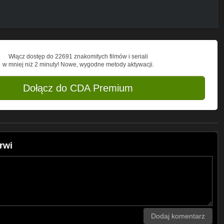
Włącz dostęp do 22691 znakomitych filmów i seriali
w mniej niż 2 minuty! Nowe, wygodne metody aktywacji.
Dołącz do CDA Premium
rwi
Dodaj komentarz