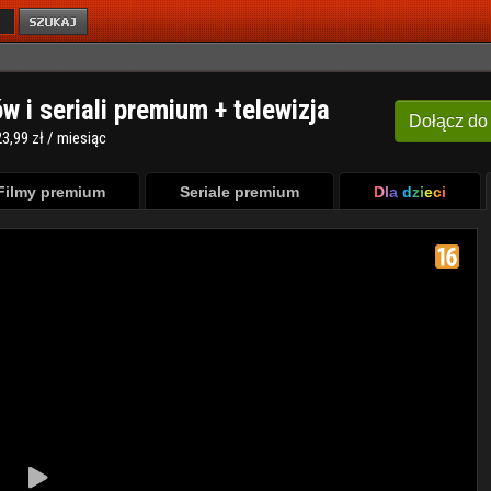
ów i seriali premium + telewizja
Dołącz
do
3,99 zł / miesiąc
Filmy premium
Seriale premium
Dla dzieci