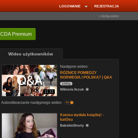
LOGOWANIE
REJESTRACJA
+ dodaj wideo
 CDA Premium
Wideo użytkowników
Następne wideo:
RÓŻNICE POMIEDZY
NORWEGIĄ I POLSKĄ? | Q&A
1080p
Wiktoria Ilczuk
11:31
Autoodtwarzanie następnego wideo
on
Katosu wydała książkę! -
katOsu
BabskieShorty