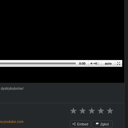
0:00
auto
 dystrybutorów!
www.youtube.com
Embed
Zgłoś