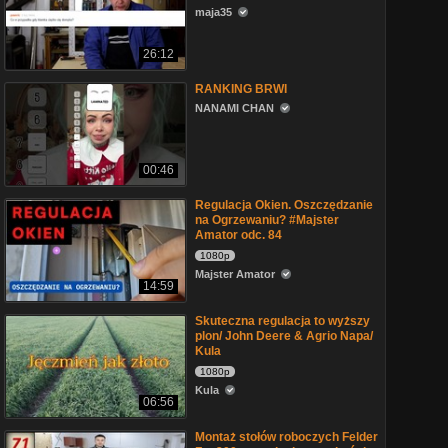
maja35
26:12
RANKING BRWI
NANAMI CHAN
00:46
Regulacja Okien. Oszczędzanie
na Ogrzewaniu? #Majster
Amator odc. 84
1080p
Majster Amator
14:59
Skuteczna regulacja to wyższy
plon/ John Deere & Agrio Napa/
Kula
1080p
Kula
06:56
Montaż stołów roboczych Felder