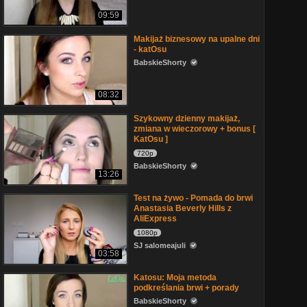
09:59
Makijaż biznesowy na upalne dni
- katOsu
BabskieShorty
08:32
Szykowny dzienny makijaż,
zmiana w wieczorowy + bonus [
KatOsu ]
720p
BabskieShorty
13:26
Test na żywo - Pomada do brwi
Anastasia Beverly Hills z
AliExpress
1080p
SJ salomeajuli
03:58
Katosu: Moja metoda
podkreślania brwi + porady
BabskieShorty