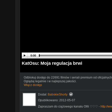
0:00
KatOsu: Moja regulacja brwi
Odblokuj dostęp do 22691 filmów i seriali premium od oficjalnych
Oglądaj legalnie i w najlepszej jakości.
Włącz dostęp
Dodał:
BabskieShorty
Opublikowano: 2012-05-07
Zapraszam do ciążowego kanału Ollli ♡♡♡ -
http://