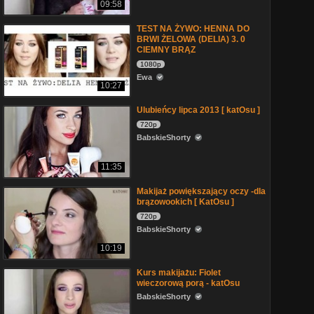
09:58
TEST NA ŻYWO: HENNA DO
BRWI ŻELOWA (DELIA) 3. 0
CIEMNY BRĄZ
1080p
Ewa
10:27
Ulubieńcy lipca 2013 [ katOsu ]
720p
BabskieShorty
11:35
Makijaż powiększający oczy -dla
brązowookich [ KatOsu ]
720p
BabskieShorty
10:19
Kurs makijażu: Fiolet
wieczorową porą - katOsu
BabskieShorty