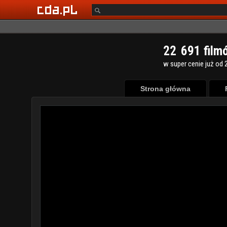
2
2
6
9
1
film
w super cenie już od 2
Strona główna