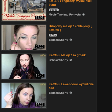
Fat 300 z regulacją wysokości
blatu
1080p
Meble Twojego Pomysłu
12:01
Urlopowy makijaż koktajlowy [
katOsu ]
720p
BabskieShorty
07:10
KatOsu: Makijaż za grosik
BabskieShorty
15:46
KatOsu: Lawendowe wydłużone
oko
BabskieShorty
14:22