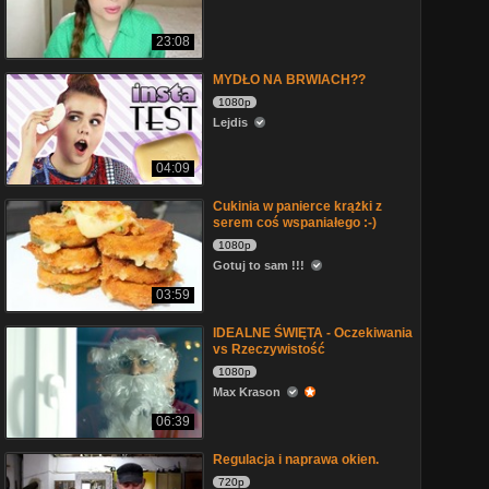
23:08
MYDŁO NA BRWIACH??
1080p
Lejdis
04:09
Cukinia w panierce krążki z
serem coś wspaniałego :-)
1080p
Gotuj to sam !!!
03:59
IDEALNE ŚWIĘTA - Oczekiwania
vs Rzeczywistość
1080p
Max Krason
06:39
Regulacja i naprawa okien.
720p