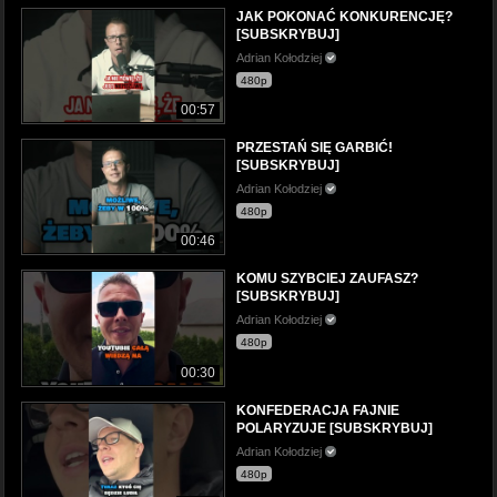
JAK POKONAĆ KONKURENCJĘ?
[SUBSKRYBUJ]
Adrian Kołodziej
480p
00:57
PRZESTAŃ SIĘ GARBIĆ!
[SUBSKRYBUJ]
Adrian Kołodziej
480p
00:46
KOMU SZYBCIEJ ZAUFASZ?
[SUBSKRYBUJ]
Adrian Kołodziej
480p
00:30
KONFEDERACJA FAJNIE
POLARYZUJE [SUBSKRYBUJ]
Adrian Kołodziej
480p