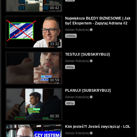
00:42
Największe BŁĘDY BIZNESOWE | Jak
być Ekspertem - Zapytaj Adriana #2
Adrian Kołodziej
1080p
33:32
TESTUJ! [SUBSKRYBUJ]
Adrian Kołodziej
480p
00:59
PLANUJ! [SUBSKRYBUJ]
Adrian Kołodziej
480p
00:35
Kim jesteś?! Jesteś zwycięzcą! - LOL
Adrian Kołodziej