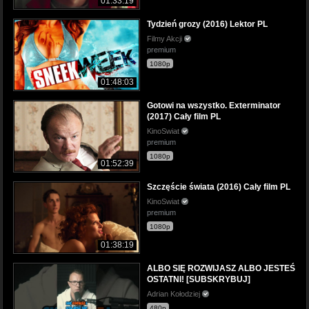
01:33:19
Tydzień grozy (2016) Lektor PL
Filmy Akcji
premium
1080p
01:48:03
Gotowi na wszystko. Exterminator
(2017) Cały film PL
KinoSwiat
premium
1080p
01:52:39
Szczęście świata (2016) Cały film PL
KinoSwiat
premium
1080p
01:38:19
ALBO SIĘ ROZWIJASZ ALBO JESTEŚ
OSTATNI! [SUBSKRYBUJ]
Adrian Kołodziej
480p