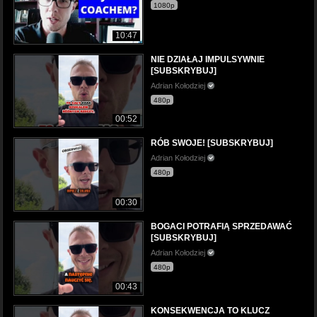
1080p
10:47
NIE DZIAŁAJ IMPULSYWNIE
[SUBSKRYBUJ]
Adrian Kołodziej
480p
00:52
RÓB SWOJE! [SUBSKRYBUJ]
Adrian Kołodziej
480p
00:30
BOGACI POTRAFIĄ SPRZEDAWAĆ
[SUBSKRYBUJ]
Adrian Kołodziej
480p
00:43
KONSEKWENCJA TO KLUCZ