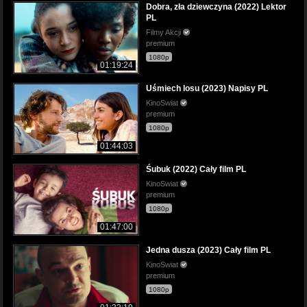
Dobra, zła dziewczyna (2022) Lektor
PL
Filmy Akcji
premium
1080p
01:19:24
Uśmiech losu (2023) Napisy PL
KinoSwiat
premium
1080p
01:44:03
Śubuk (2022) Cały film PL
KinoSwiat
premium
1080p
01:47:00
Jedna dusza (2023) Cały film PL
KinoSwiat
premium
1080p