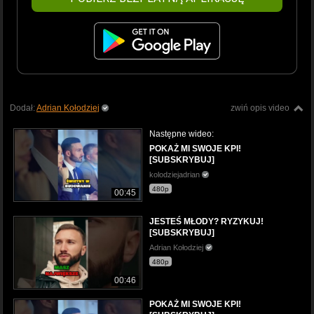
Dodał:
Adrian Kołodziej
zwiń opis video
Następne wideo:
POKAŻ MI SWOJE KPI!
[SUBSKRYBUJ]
kolodziejadrian
480p
00:45
JESTEŚ MŁODY? RYZYKUJ!
[SUBSKRYBUJ]
Adrian Kołodziej
480p
00:46
POKAŻ MI SWOJE KPI!