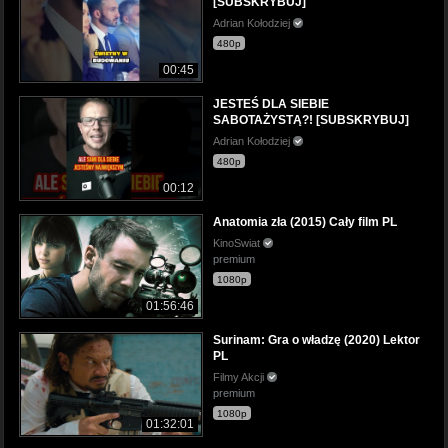
[SUBSKRYBUJ]
Adrian Kołodziej
480p
00:45
JESTEŚ DLA SIEBIE
SABOTAŻYSTĄ?! [SUBSKRYBUJ]
Adrian Kołodziej
480p
00:12
Anatomia zła (2015) Cały film PL
KinoSwiat
premium
1080p
01:56:46
Surinam: Gra o władzę (2020) Lektor
PL
Filmy Akcji
premium
1080p
01:32:01