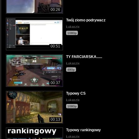
00:26
Twój ziomo podrywacz
Łukaszix
1080p
00:51
TY FARCIARSKA......
Łukaszix
480p
00:37
Typowy CS
Łukaszix
1080p
00:13
Typowy rankingowy
Łukaszix