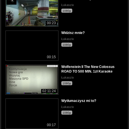
Łukaszix
1080p
00:23
Widzisz mnie?
Łukaszix
1080p
00:15
Wolfenstein II The New Colossus
ROAD TO 500 MIN. 1zł Karaoke
Łukaszix
1080p
02:11:24
Wytłumaczysz mi to?
Łukaszix
1080p
00:17