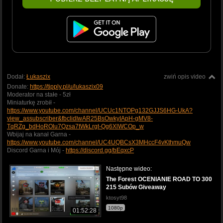
Dodał:
Łukaszix
zwiń opis video
Donate:
https://tipply.pl/u/lukaszix09
Moderator na stałe - 5zł
Miniaturkę zrobił -
https://www.youtube.com/channel/UCUc1NTOPg132GJJS6HG-UkA?
view_assubscriber&fbclidIwAR25BsOwkyIApH-gMV8-
TqRZg_bdHoROlu7Qzsa7tWkLrgt-Qg6XlWCOp_w
Wbijaj na kanał Garna -
https://www.youtube.com/channel/UC4UQBCsX3MHccF4vKthmuQw
Discord Garna i Mój -
https://discord.gg/bEqxcP
Następne wideo:
The Forest OCENIANIE ROAD TO 300
215 Subów Giveaway
ktosyt98
1080p
01:52:28