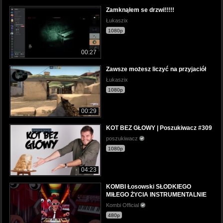
Zamknąłem se drzwi!!!!!
Łukaszix
1080p
00:27
Zawsze możesz liczyć na przyjaciół
Łukaszix
1080p
00:29
KOT BEZ GŁOWY | Poszukiwacz #309
poszukiwacz
1080p
04:23
KOMBI Łosowski SŁODKIEGO
MIŁEGO ŻYCIA INSTRUMENTALNIE
Kombi Official
480p