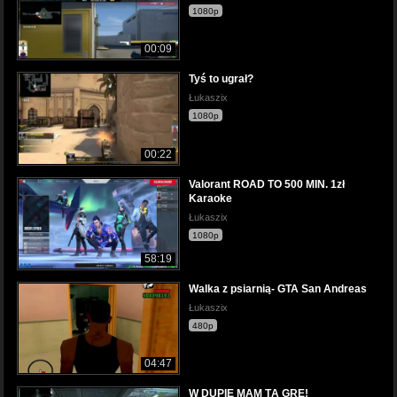
1080p
00:09
Tyś to ugrał?
Łukaszix
1080p
00:22
Valorant ROAD TO 500 MIN. 1zł
Karaoke
Łukaszix
1080p
58:19
Walka z psiarnią- GTA San Andreas
Łukaszix
480p
04:47
W DUPIE MAM TĄ GRE!