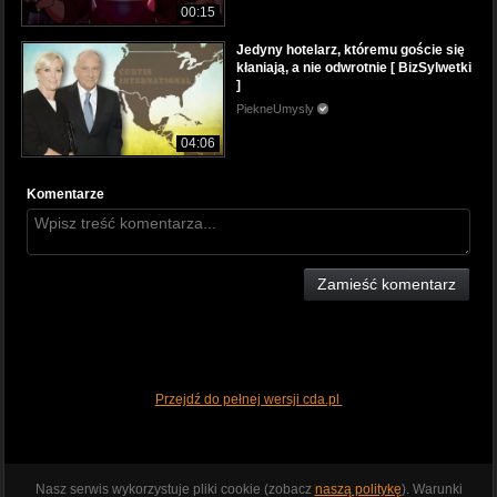
00:15
Jedyny hotelarz, któremu goście się
kłaniają, a nie odwrotnie [ BizSylwetki
]
PiekneUmysly
04:06
Komentarze
Zamieść komentarz
Przejdź do pełnej wersji cda.pl
Nasz serwis wykorzystuje pliki cookie (zobacz
naszą politykę
). Warunki