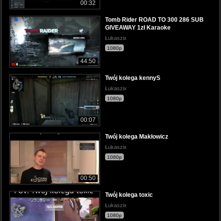
00:32
Tomb Rider ROAD TO 300 286 SUB
GIVEAWAY 1zł Karaoke
Łukaszix
1080p
44:50
Twój kolega kennyS
Łukaszix
1080p
00:07
Twój kolega Makłowicz
Łukaszix
1080p
00:50
Twój kolega toxic
Łukaszix
1080p