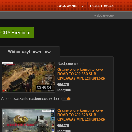
LOGOWANIE
REJESTRACJA
+ dodaj wideo
 CDA Premium
Wideo użytkowników
Następne wideo:
Gramy w gry komputerowe
ROAD TO 400 350 SUB
GIVEAWAY MIN. 1zł Karaoke
1080p
03:46:04
ktosyt98
Autoodtwarzanie następnego wideo
on
Gramy w gry komputerowe
ROAD TO 400 328 SUB
GIVEAWAY MIN. 1zł Karaoke
1080p
ktosyt98