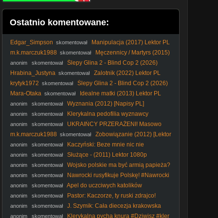
Ostatnio komentowane:
Edgar_Simpson
Manipulacja (2017) Lektor PL
skomentował
m.k.marczuk1988
Męczennicy / Martyrs (2015)
skomentował
Lektor PL
Ślepy Glina 2 - Blind Cop 2 (2026)
anonim
skomentował
[ENG]
Hrabina_Justyna
Zalotnik (2022) Lektor PL
skomentował
krytyk1972
Ślepy Glina 2 - Blind Cop 2 (2026)
skomentował
[ENG]
Mara-Otaka
Idealne matki (2013) Lektor PL
skomentował
Wyznania (2012) [Napisy PL]
anonim
skomentował
Klerykalna pedofilia wyznawcy
anonim
skomentował
molocha #kler #katolicyzm #Kościółkatolicki #katokomuna
UKRAIŃCY PRZERAŻENI! Masowo
anonim
skomentował
#polityka
PAKUJĄ WALIZKI i Uciekają z Polski [ NAGRANIA ]
m.k.marczuk1988
Zobowiązanie (2012) [Lektor
skomentował
PL] - The Liability
Kaczyński: Beze mnie nic nie
anonim
skomentował
załatwicie! - prok. Blajerski, pastor Chojecki #Kaczyński
Służące - (2011) Lektor 1080p
anonim
skomentował
#DwieWieże
Wojsko polskie ma być armią papieża?
anonim
skomentował
#Batyr #Nawrocki #kościół #kaczyński #IPPTVNaŻywo
Nawrocki rusyfikuje Polskę! #Nawrocki
anonim
skomentował
#Batyr #wojskopolskie #kler #Rosja #katokomuna #polityka
Apel do uczciwych katolików
anonim
skomentował
#Nawrocki #Batyr #wojskopolskie #kler #Rosja
Pastor: Kaczorze, ty ruski zdrajco!
anonim
skomentował
#katokomuna #polityka
#Kaczyński #PiStoRosja #PiStoMafia #katokomuna #kler
J. Szymik: Cała diecezja krakowska
anonim
skomentował
#polityka
kryła pedofilię! #kler #katokomuna #ksiądz #skandal
Klerykalna pycha knura #Dziwisz #kler
anonim
skomentował