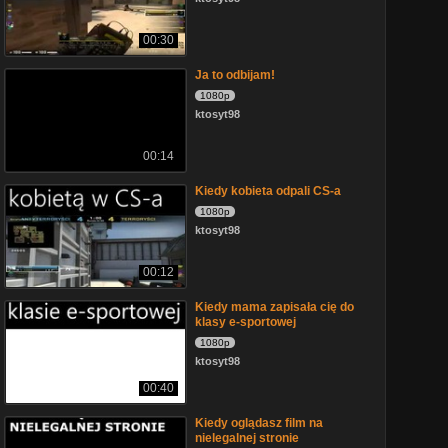
00:30
Ja to odbijam!
1080p
ktosyt98
00:14
Kiedy kobieta odpali CS-a
1080p
ktosyt98
00:12
Kiedy mama zapisała cię do
klasy e-sportowej
1080p
ktosyt98
00:40
Kiedy oglądasz film na
nielegalnej stronie