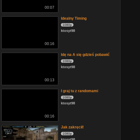
00:07
Idealny Timing
1080p
ktosyt98
00:16
Idę na A się gdzieś pobawić
1080p
ktosyt98
00:13
I graj tu z randomami
1080p
ktosyt98
00:16
Jak zakręcił!
1080p
ktosyt98