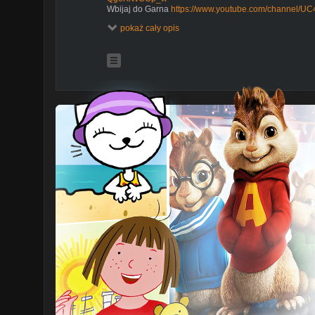
Wbijaj do Garna
https://www.youtube.com/channel
Discord Garna i Mój -
https://discord.gg/DDBVptUx
pokaż cały opis
tags:
minecraft survival,minecraftblow,minecraft 1.17,minecr
song,minecraft among us,a minecraft piosenki,a minecra
cave update,minecraft castle,minecraft caves and cliffs
cheats,minecraft death swap,minecraft dinozaury,minec
edition,minecraft ekipa,minecraft gilathiss,minecraft h
harry potter,minecraft ljay,minecraft ładny dom,minecra
highlightscsgo live,csgopolygon,csgo cheats,csgoempi
animation,cs go movie,cs go bhop,csgo bunny hop,csgo
csgo cases,cs go cheating,ćwiczenia cs go,cs go deag
fragmovie,cs go funny moments,cs go fps,csgo free sk
compilation,cs go giveaway,cs go gameplay,csgo highli
cs go inferno,cs go isamu,cs go intro,cs go knives,csg
cs z amadeuszem,cs go na żywo,zony cs go,csgo500 kod
edition gameplay,the elder scrolls v skyrim special edi
the elder scrolls v skyrim special edition pl,the elder scr
elder scrolls v skyrim special edition recenzja,the elder
allegro,the elder scrolls v skyrim special edition vale a
the elder scrolls special edition,the elder scrolls v sky
the elder scrolls v skyrim special edition cheats,the eld
classes,the elder scrolls v skyrim special edition low e
edition full game,the elder scrolls v skyrim special edi
special edition gtx 1050 ti,the elder scrolls v skyrim sp
v skyrim special edition patch,the elder scrolls v skyri
scrolls v skyrim special edition pc gameplay,the elder s
key,the elder scrolls v skyrim special edition pc ultra,th
walkthrough,the elder scrolls v - skyrim special edition