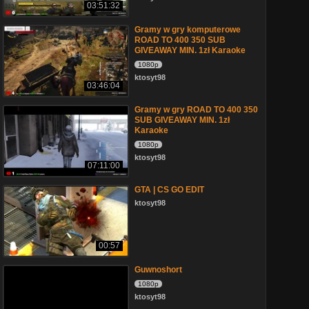
03:51:32
Gramy w gry komputerowe
ROAD TO 400 350 SUB
GIVEAWAY MIN. 1zł Karaoke
1080p
ktosyt98
03:46:04
Gramy w gry ROAD TO 400 350
SUB GIVEAWAY MIN. 1zł
Karaoke
1080p
ktosyt98
07:11:00
GTA | CS GO EDIT
ktosyt98
00:57
Guwnoshort
1080p
ktosyt98