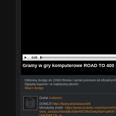
0:00
Gramy w gry komputerowe ROAD TO 400 
Odblokuj dostęp do 22663 filmów i seriali premium od oficjalnych
Oglądaj legalnie i w najlepszej jakości.
Włącz dostęp
Dodał:
Łukaszix
DONEJT
https://tipply.pl/u/lukaszix09
Miniaturkę zrobił -
https://www.youtube.com/chann
view_assubscriber&fbclidIwAR25BsOwkyIApH-gMV8
Qg6XlWCOp_w