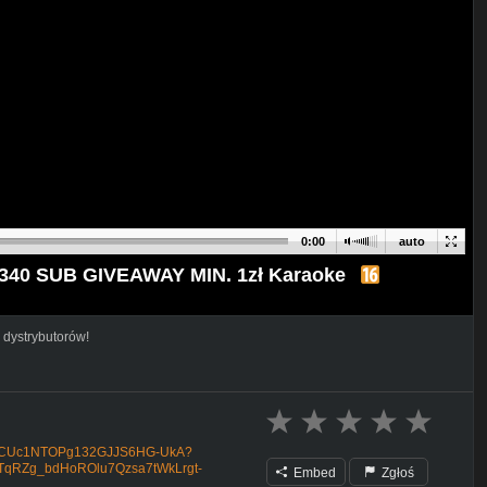
0:00
auto
340 SUB GIVEAWAY MIN. 1zł Karaoke
 dystrybutorów!
el/UCUc1NTOPg132GJJS6HG-UkA?
-TqRZg_bdHoROlu7Qzsa7tWkLrgt-
Embed
Zgłoś