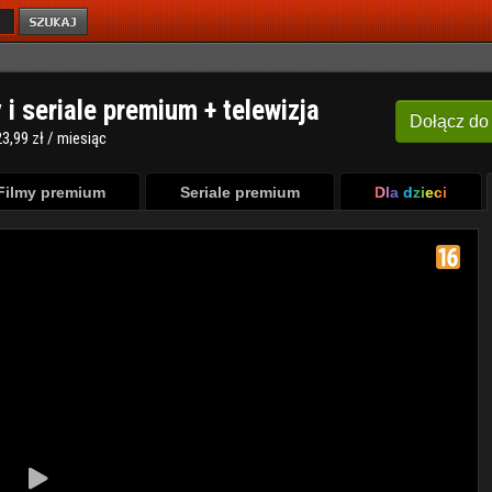
y i seriale premium + telewizja
Dołącz
do
3,99 zł / miesiąc
Filmy premium
Seriale premium
Dla dzieci