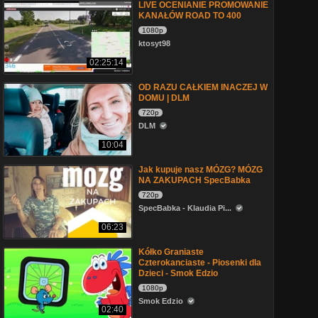
LIVE OCENIANIE PROMOWANIE
KANAŁÓW ROAD TO 400
1080p
ktosyt98
02:25:14
OD RAZU CAŁKIEM INACZEJ W
DOMU | DLM
720p
DLM
10:04
Jak kupuje nasz MÓZG? MÓZG
NA ZAKUPACH SpecBabka
720p
SpecBabka - Klaudia Pi...
06:23
Kółko Graniaste
Czterokanciaste - Piosenki dla
Dzieci - Smok Edzio
1080p
Smok Edzio
02:40