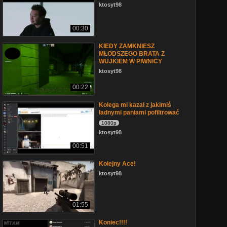
ktosyt98
00:30
KIEDY ZAMKNIESZ
MŁODSZEGO BRATA Z
WUJKIEM W PIWNICY
ktosyt98
00:22
Kolega mi kazał z jakimiś
ładnymi paniami pofiltrować
1080p
ktosyt98
00:51
Kolejny Ace!
ktosyt98
01:55
Koniec!!!!