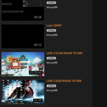
1080p
ktosyt98
00:16
Last 10HP!
1080p
ktosyt98
00:12
LIVE CS:GO ROAD TO 500
1080p
ktosyt98
01:25:43
LIVE CSGO ROAD TO 500
1080p
ktosyt98
41:35