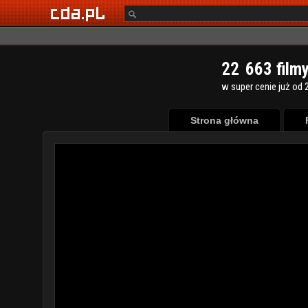
2
2
6
6
3
film
w super cenie już od 2
Strona główna