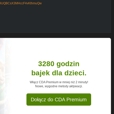
/UC4UQBCsX3MHccF4vKthmuQw
aft piosenki,minecraft wojan,minecraft
ft song,beautiful o.b minecraft,minecraft
,minecraft czoklet,minecraft
raft earth,minecraft education
ouse,minecraft house tutorial,minecraft
ft łowiarka, minecraft poradnik,csgo
re,csgo best moments,cs go trailer,cs go
 best,cs go bindy,rush b cs go,
le,cs go darmowe skiny,cs go
ins,csgo faceit,csgo funny moments
ghts 2020,cs go izak,
o live promo code,pusha t csgo,
3280 godzin
, the elder scrolls v skyrim special
tion gameplay pl,
bajek dla dzieci.
olls v skyrim special edition trailer,the
 scrolls v skyrim special edition
 pena,
Włącz CDA Premium w mniej niż 2 minuty!
rim special edition best mods,
Nowe, wygodne metody aktywacji.
er scrolls v skyrim special edition
nd pc,the elder scrolls v skyrim special
tion graphics mod,the elder scrolls v skyrim
Dołącz do CDA Premium
ecial edition vs legendary,the elder scrolls
m special edition pc download,the elder
crolls v skyrim special edition steam
e elder scrolls v skyrim special edition
 *2016*,the elder scrolls v skyrim special