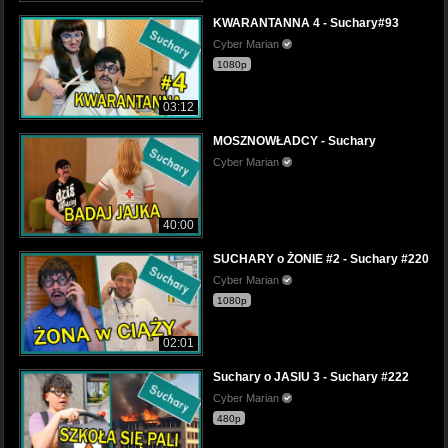
KWARANTANNA 4 - Suchary#93
Cyber Marian
1080p
03:12
MOSZNOWŁADCY - Suchary
Cyber Marian
40:00
SUCHARY o ŻONIE #2 - Suchary #220
Cyber Marian
1080p
02:01
Suchary o JASIU 3 - Suchary #222
Cyber Marian
480p