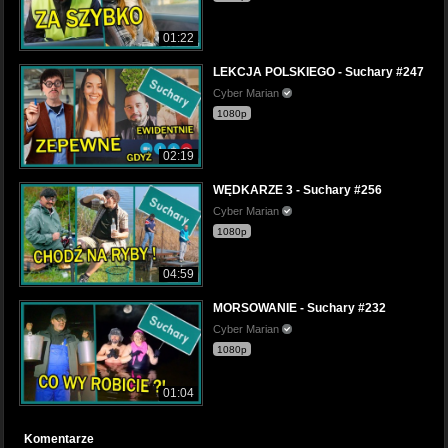
01:22
LEKCJA POLSKIEGO - Suchary #247
Cyber Marian
1080p
02:19
WĘDKARZE 3 - Suchary #256
Cyber Marian
1080p
04:59
MORSOWANIE - Suchary #232
Cyber Marian
1080p
01:04
Komentarze