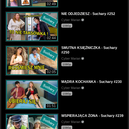
02:49
NIE ODJEDZIESZ - Suchary #252
Cyber Marian
1080p
02:44
SMUTNA KSIĘŻNICZKA - Suchary
#250
Cyber Marian
1080p
02:05
MĄDRA KOCHANKA - Suchary #230
Cyber Marian
1080p
01:51
WSPIERAJĄCA ŻONA - Suchary #239
Cyber Marian
1080p