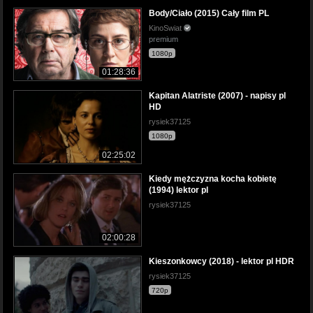
Body/Ciało (2015) Cały film PL
KinoSwiat
premium
1080p
01:28:36
Kapitan Alatriste (2007) - napisy pl
HD
rysiek37125
1080p
02:25:02
Kiedy mężczyzna kocha kobietę
(1994) lektor pl
rysiek37125
02:00:28
Kieszonkowcy (2018) - lektor pl HDR
rysiek37125
720p