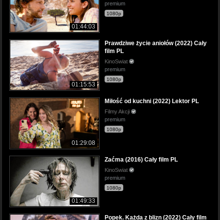
premium
1080p
01:44:03
Prawdziwe życie aniołów (2022) Cały
film PL
KinoSwiat
premium
1080p
01:15:53
Miłość od kuchni (2022) Lektor PL
Filmy Akcji
premium
1080p
01:29:08
Zaćma (2016) Cały film PL
KinoSwiat
premium
1080p
01:49:33
Popek. Każda z blizn (2022) Cały film