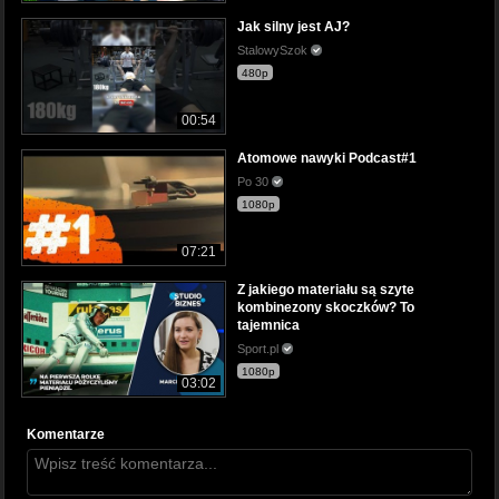
Jak silny jest AJ?
StalowySzok
480p
00:54
Atomowe nawyki Podcast#1
Po 30
1080p
07:21
Z jakiego materiału są szyte
kombinezony skoczków? To
tajemnica
Sport.pl
1080p
03:02
Komentarze