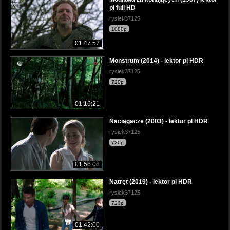
pl full HD
rysiek37125
1080p
01:47:57
Monstrum (2014) - lektor pl HDR
rysiek37125
720p
01:16:21
Naciągacze (2003) - lektor pl HDR
rysiek37125
720p
01:56:08
Natręt (2019) - lektor pl HDR
rysiek37125
720p
01:42:00