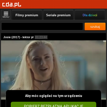
Filmy premium
Seriale premium
Dla dzieci
MENU
szukaj
Josie (2017) - lektor pl
01:23:44
Aby móc oglądać na tym urządzeniu
POBIERZ BEZPŁATNĄ APLIKACJĘ