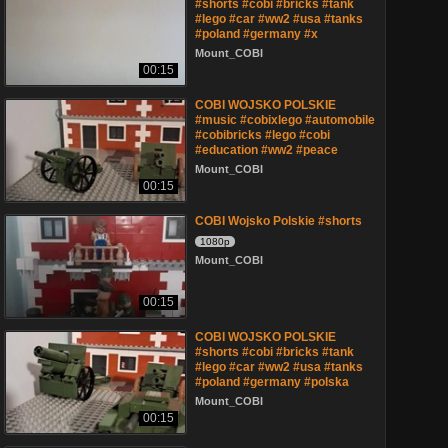
#shorts #cobi #bricks #tank
#lego #car #ww2 #usa #tanks
#poland #germany #x
Mount_COBI
00:15
COBI WOJSKO POLSKIE
#music #cobixlego #automobile
#cobibricks #lego #cobi
#education #ww2 #peace
Mount_COBI
00:15
COBI Wojsko Polskie #shorts
1080p
Mount_COBI
00:15
COBI WOJSKO POLSKIE
#shorts #cobi #bricks #tank
#lego #car #ww2 #usa #tanks
#poland #germany #polska
Mount_COBI
00:15