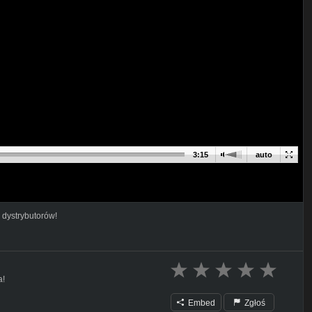
3:15
auto
 dystrybutorów!
a!
Embed
Zgłoś