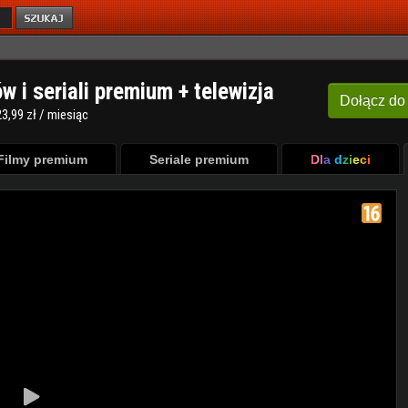
ów i seriali premium + telewizja
Dołącz
do
3,99 zł / miesiąc
Filmy premium
Seriale premium
Dla dzieci