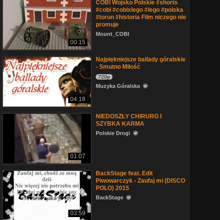
COBI Wojsko Polskie #shorts
#cobi #cobixlego #lego #polska
#torun #historia Film niczego nie
promuje
Mount_COBI
00:15
Najpiękniejsze ballady góralskie
- Smutno Miłość
720p
Muzyka Góralska
04:18
NIEDOSZŁY CHIRURG I
SZYBKA KARMA
Polskie Drogi
01:07
BackStage feat. Edit
Piwowarczyk - Zaufaj mi (DISCO
POLO) 2015
BackStage
03:59