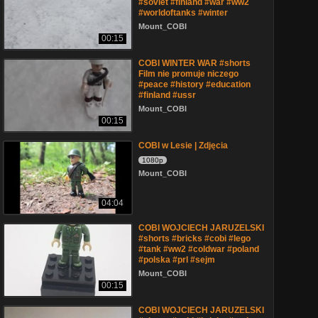
#soviet #finland #war #ww2
#worldoftanks #winter
Mount_COBI
00:15
COBI WINTER WAR #shorts
Film nie promuje niczego
#peace #history #education
#finland #ussr
Mount_COBI
00:15
COBI w Lesie | Zdjęcia
1080p
Mount_COBI
04:04
COBI WOJCIECH JARUZELSKI
#shorts #bricks #cobi #lego
#tank #ww2 #coldwar #poland
#polska #prl #sejm
Mount_COBI
00:15
COBI WOJCIECH JARUZELSKI