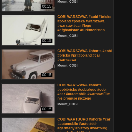
Mount_COBI
00:15
COBI WARSZAWA #cobi #bricks
#poland #polska #warszawa
#warsaw #car #lego
#afghanistan #turkmenistan
Mount_COBI
00:15
COBI WARSZAWA #shorts #cobi
#bricks #prl #poland #car
#warszawa
Mount_COBI
00:15
COBI WARSZAWA #shorts
#cobibricks #cobixlego #cobi
#car #automobile #warsaw Film
nie promuje niczego
Mount_COBI
00:15
COBI WARTBURG #shorts #car
#automobile #auto #ddr
#germany #history #wartburg