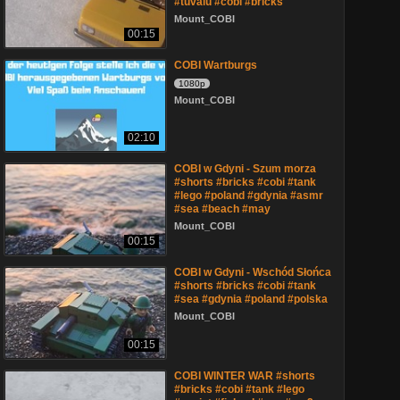
#tuvalu #cobi #bricks
Mount_COBI
00:15
COBI Wartburgs
1080p
Mount_COBI
02:10
COBI w Gdyni - Szum morza
#shorts #bricks #cobi #tank
#lego #poland #gdynia #asmr
#sea #beach #may
Mount_COBI
00:15
COBI w Gdyni - Wschód Słońca
#shorts #bricks #cobi #tank
#sea #gdynia #poland #polska
Mount_COBI
00:15
COBI WINTER WAR #shorts
#bricks #cobi #tank #lego