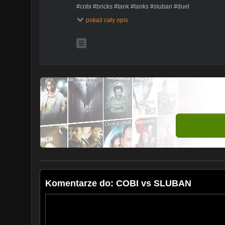
#cobi #bricks #tank #tanks #sluban #duel
pokaż cały opis
0:00-0:45 Wstęp i zasady oceniania
0:45-2:45 Pojedynki
2:45-3:16 Wyniki i zakończenie
Komentarze do: COBI vs SLUBAN