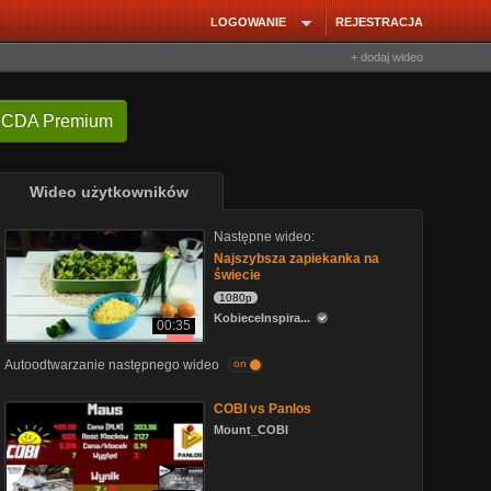
LOGOWANIE
REJESTRACJA
+ dodaj wideo
 CDA Premium
Wideo użytkowników
Następne wideo:
Najszybsza zapiekanka na
świecie
1080p
KobieceInspira...
00:35
Autoodtwarzanie następnego wideo
on
COBI vs Panlos
Mount_COBI