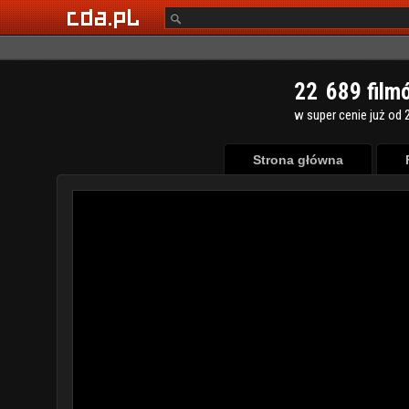
2
2
6
8
9
film
w super cenie już od 2
Strona główna