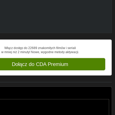
Włącz dostęp do 22689 znakomitych filmów i seriali
w mniej niż 2 minuty! Nowe, wygodne metody aktywacji.
Dołącz do CDA Premium