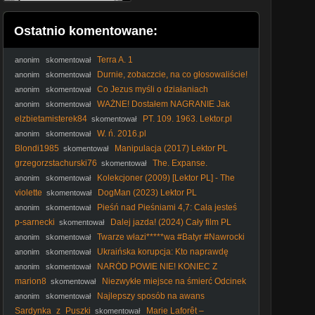
Ostatnio komentowane:
Terra A. 1
anonim
skomentował
Durnie, zobaczcie, na co głosowaliście!
anonim
skomentował
#Nawrocki #Batyr #protestanci #wybory2025 #polityka
Co Jezus myśli o działaniach
anonim
skomentował
Nawrockiego? #PomyślDziś odc. 2647
WAŻNE! Dostałem NAGRANIE Jak
anonim
skomentował
Ukraiński Dowódca PIERZE Pieniądze z NASZEJ POMOCY
elzbietamisterek84
PT. 109. 1963. Lektor.pl
skomentował
W. ń. 2016.pl
anonim
skomentował
Blondi1985
Manipulacja (2017) Lektor PL
skomentował
grzegorzstachurski76
The. Expanse.
skomentował
S05E10.pl. LQ. HEVC
Kolekcjoner (2009) [Lektor PL] - The
anonim
skomentował
CoIIector
violette
DogMan (2023) Lektor PL
skomentował
Pieśń nad Pieśniami 4,7: Cała jesteś
anonim
skomentował
piękna, moja umiłowana, i nie ma w Tobie żadnej skazy.
p-sarnecki
Dalej jazda! (2024) Cały film PL
skomentował
Jedna Na Milion
Twarze włazi*****wa #Batyr #Nawrocki
anonim
skomentował
#wetoman #rocznica #wybory2025 #Stanowski #PiSToRosja
Ukraińska korupcja: Kto naprawdę
anonim
skomentował
pociąga za sznurki?
NARÓD POWIE NIE! KONIEC Z
anonim
skomentował
DROGIM PRĄDEM?
marion8
Niezwykłe miejsce na śmierć Odcinek
skomentował
4
Najlepszy sposób na awans
anonim
skomentował
#Kaczyński #PiS #PiSToMafia
Sardynka_z_Puszki
Marie Laforêt –
skomentował