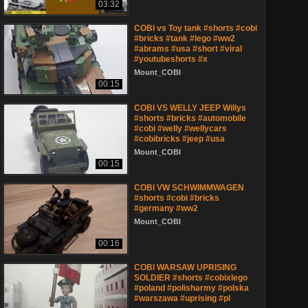
03:32
COBI vs Toy tank #shorts #cobi
#bricks #tank #lego #ww2
#abrams #usa #short #viral
#youtubeshorts #x
Mount_COBI
00:15
COBI VS WELLY JEEP Willys
#shorts #bricks #automobile
#cobi #welly #wellycars
#cobibricks #jeep #usa
Mount_COBI
00:15
COBI VW SCHWIMMWAGEN
#shorts #cobi #bricks
#germany #ww2
Mount_COBI
00:16
COBI WARSAW UPRISING
SOLDIER #shorts #cobixlego
#poland #polisharmy #polska
#warszawa #uprising #pl