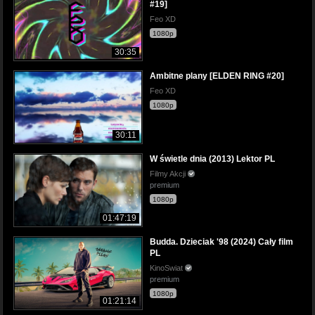
#19]
Feo XD
1080p
30:35
Ambitne plany [ELDEN RING #20]
Feo XD
1080p
30:11
W świetle dnia (2013) Lektor PL
Filmy Akcji
premium
1080p
01:47:19
Budda. Dzieciak '98 (2024) Cały film
PL
KinoSwiat
premium
1080p
01:21:14