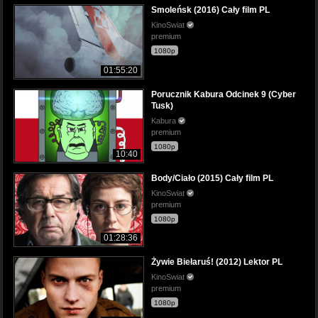
Smoleńsk (2016) Cały film PL
KinoSwiat
premium
1080p
01:55:20
Porucznik Kabura Odcinek 9 (Cyber
Tusk)
Kabura
premium
1080p
10:40
Body/Ciało (2015) Cały film PL
KinoSwiat
premium
1080p
01:28:36
Żywie Biełaruś! (2012) Lektor PL
KinoSwiat
premium
1080p