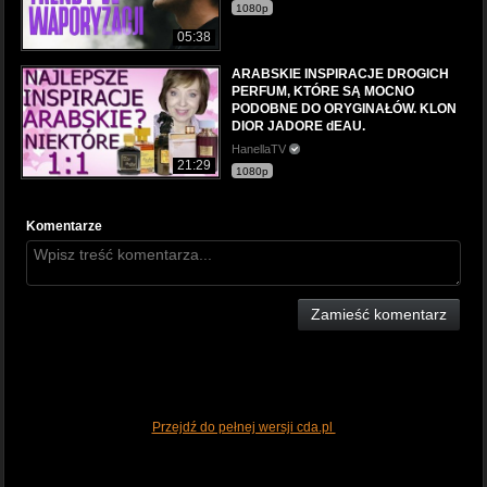
1080p
05:38
ARABSKIE INSPIRACJE DROGICH
PERFUM, KTÓRE SĄ MOCNO
PODOBNE DO ORYGINAŁÓW. KLON
DIOR JADORE dEAU.
HanellaTV
21:29
1080p
Komentarze
Zamieść komentarz
Przejdź do pełnej wersji cda.pl