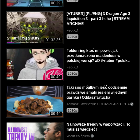
00:29
[VTUBER] [PL/ENG] 3 Dragon Age 3
Inquisition 3 - part 3 hehe | STREAM
ARCHIVE
Feo XD
1080p
01:32:35
#eldenring ktoś mi powie, jak
przetłumaczono maidenless w
polskiej wersji? xD #vtuber #polska
Feo XD
1080p
00:49
Taki sos mógłbym jeść codziennie
prawdziwe smaki jesieni w jednym
garnku / Oddaszfartucha
Tomasz Strzelczyk ODDASZFARTUCHA
1080p
09:49
Najnowsze trendy w waporyzacji. To
musisz wiedzieć!
Wiem co ćpiem