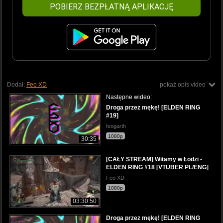
POBIERZ BEZPŁATNĄ APLIKACJĘ
Dodał:
Feo XD
pokaż opis video
Następne wideo:
Droga przez mękę! [ELDEN RING
#19]
feogarth
1080p
30:35
[CAŁY STREAM] Witamy w Łodzi -
ELDEN RING #18 [VTUBER PL/ENG]
Feo XD
1080p
03:30:50
Droga przez mękę! [ELDEN RING