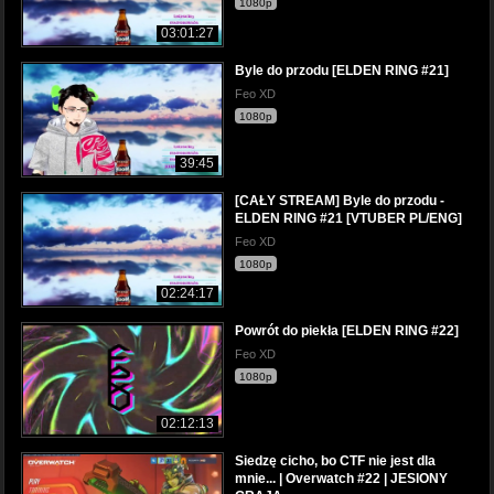
1080p
03:01:27
Byle do przodu [ELDEN RING #21]
Feo XD
1080p
39:45
[CAŁY STREAM] Byle do przodu -
ELDEN RING #21 [VTUBER PL/ENG]
Feo XD
1080p
02:24:17
Powrót do piekła [ELDEN RING #22]
Feo XD
1080p
02:12:13
Siedzę cicho, bo CTF nie jest dla
mnie... | Overwatch #22 | JESIONY