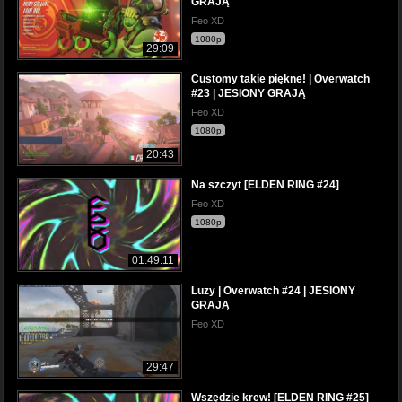
GRAJĄ
Feo XD
1080p
29:09
Customy takie piękne! | Overwatch
#23 | JESIONY GRAJĄ
Feo XD
1080p
20:43
Na szczyt [ELDEN RING #24]
Feo XD
1080p
01:49:11
Luzy | Overwatch #24 | JESIONY
GRAJĄ
Feo XD
29:47
Wszędzie krew! [ELDEN RING #25]