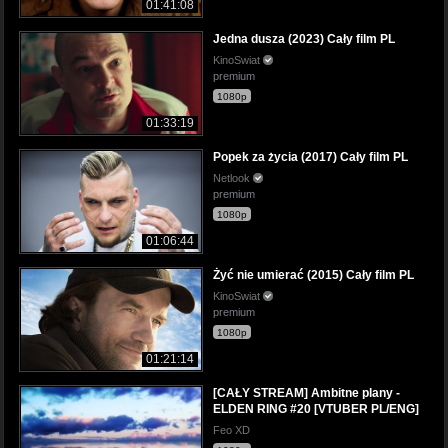
01:41:08
Jedna dusza (2023) Cały film PL
KinoSwiat
premium
1080p
01:33:19
Popek za życia (2017) Cały film PL
Netlook
premium
1080p
01:06:44
Żyć nie umierać (2015) Cały film PL
KinoSwiat
premium
1080p
01:21:14
[CAŁY STREAM] Ambitne plany -
ELDEN RING #20 [VTUBER PL/ENG]
Feo XD