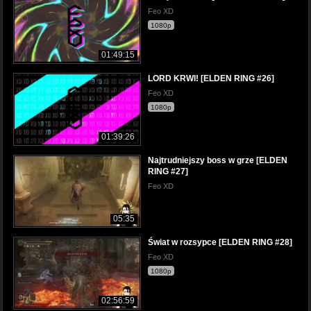
Feo XD
1080p
01:49:15
LORD KRWI! [ELDEN RING #26]
Feo XD
1080p
01:39:26
Najtrudniejszy boss w grze [ELDEN
RING #27]
Feo XD
05:35
Świat w rozsypce [ELDEN RING #28]
Feo XD
1080p
02:56:59