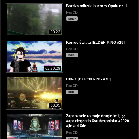
Bardzo milusia burza w Opolu cz. 1
Feo XD
1080p
00:22
Koniec świata [ELDEN RING #29]
Feo XD
1080p
02:30:28
FINAŁ [ELDEN RING #30]
Feo XD
1080p
03:05
Zapeszanie to moje drugie imię ;-;
#apexlegends #vtuberpolska #2020
#jinxed #dc
Feo XD
1080p