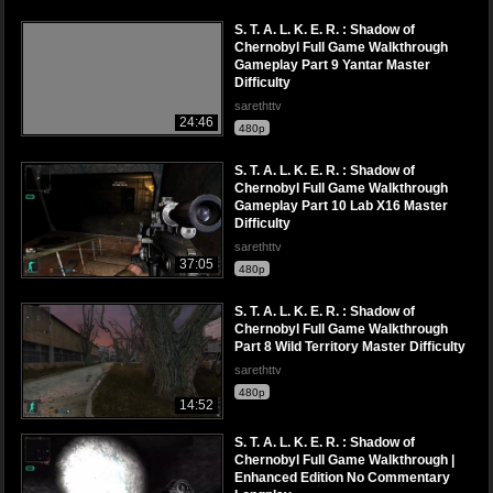
S. T. A. L. K. E. R. : Shadow of
Chernobyl Full Game Walkthrough
Gameplay Part 9 Yantar Master
Difficulty
sarethttv
24:46
480p
S. T. A. L. K. E. R. : Shadow of
Chernobyl Full Game Walkthrough
Gameplay Part 10 Lab X16 Master
Difficulty
sarethttv
37:05
480p
S. T. A. L. K. E. R. : Shadow of
Chernobyl Full Game Walkthrough
Part 8 Wild Territory Master Difficulty
sarethttv
480p
14:52
S. T. A. L. K. E. R. : Shadow of
Chernobyl Full Game Walkthrough |
Enhanced Edition No Commentary