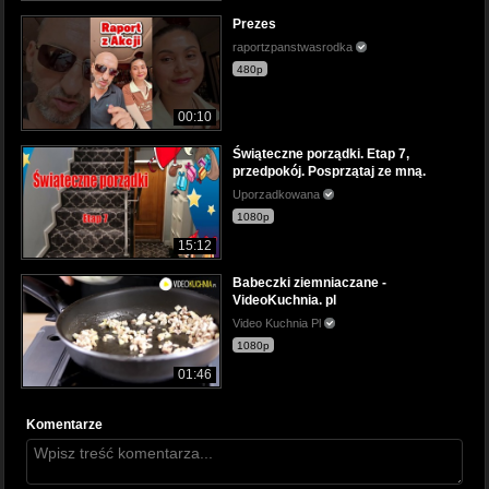
Prezes
raportzpanstwasrodka
480p
00:10
Świąteczne porządki. Etap 7,
przedpokój. Posprzątaj ze mną.
Uporzadkowana
1080p
15:12
Babeczki ziemniaczane -
VideoKuchnia. pl
Video Kuchnia Pl
1080p
01:46
Komentarze