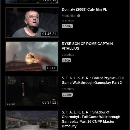
Dom zły (2009) Cały film PL
Media4fun
premium
1080p
01:45:21
RYSE SON OF ROME CAPTAIN
VITALLIUS
sarethttv
480p
02:06
S. T. A. L. K. E. R. : Call of Prypiat - Full
Game Walkthrough Gameplay Part 2
sarethttv
1080p
03:37:12
S. T. A. L. K. E. R. : Shadow of
Chernobyl - Full Game Walkthrough
Gameplay Part 16 CNPP Master
Difficulty