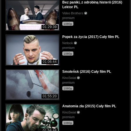
Bez paniki, z odrobiną histerii (2016)
Lektor PL
Video Brothers
premium
1080p
01:29:39
Popek za życia (2017) Cały film PL
Netlook
premium
1080p
01:06:44
Smoleńsk (2016) Cały film PL
KinoSwiat
premium
1080p
01:55:20
Anatomia zła (2015) Cały film PL
KinoSwiat
premium
1080p
01:56:46