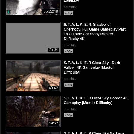
Longplay
sarethttv
06:22:48
480p
S. T. A. L. K. E. R. Shadow of
Chernobyl Full Game Gameplay Part
18 Outside Chernobyl Master
Difficulty 4K
sarethttv
25:04
480p
S. T. A. L. K. E. R Clear Sky - Dark
Valley - 4K Gameplay [Master
Difficulty]
sarethttv
480p
49:42
S. T. A. L. K. E. R Clear Sky Cordon 4K
Gameplay [Master Difficulty]
sarethttv
480p
49:52
S. T. A. L. K. E. R Clear Sky Garbage