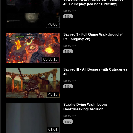
4K Gameplay [Master Difficulty]
sarethttv
480p
40:08
Sacred 3 - Full Game Walkthrough (
Pc Longplay 2k)
sarethttv
480p
05:38:18
Sacred III - All Bosses with Cutscenes
4K
sarethttv
480p
43:18
Sarahs Dying Wish: Leons
Heartbreaking Decision!
sarethttv
480p
01:01