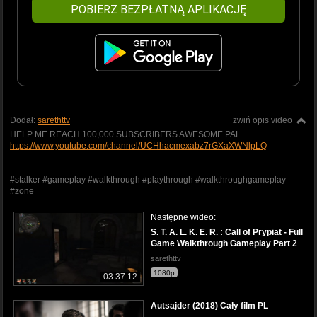
POBIERZ BEZPŁATNĄ APLIKACJĘ
Dodał:
sarethttv
zwiń opis video
HELP ME REACH 100,000 SUBSCRIBERS AWESOME PAL
https://www.youtube.com/channel/UCHhacmexabz7rGXaXWNlpLQ
#stalker #gameplay #walkthrough #playthrough #walkthroughgameplay
#zone
Następne wideo:
S. T. A. L. K. E. R. : Call of Prypiat - Full
Game Walkthrough Gameplay Part 2
sarethttv
1080p
03:37:12
Autsajder (2018) Cały film PL