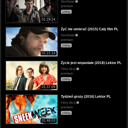
KinoSwiat
premium
1080p
01:29:24
Żyć nie umierać (2015) Cały film PL
KinoSwiat
premium
1080p
01:21:14
Życie jest wspaniałe (2018) Lektor PL
Filmy Akcji
premium
1080p
01:37:09
Tydzień grozy (2016) Lektor PL
Filmy Akcji
premium
1080p
01:48:03