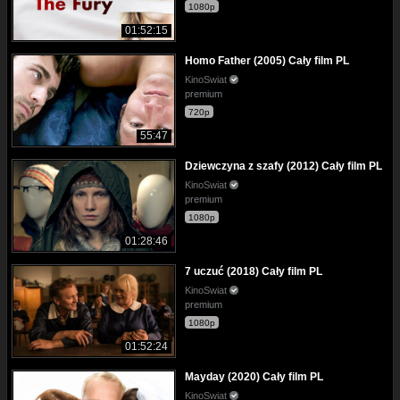
1080p
01:52:15
Homo Father (2005) Cały film PL
KinoSwiat
premium
720p
55:47
Dziewczyna z szafy (2012) Cały film PL
KinoSwiat
premium
1080p
01:28:46
7 uczuć (2018) Cały film PL
KinoSwiat
premium
1080p
01:52:24
Mayday (2020) Cały film PL
KinoSwiat