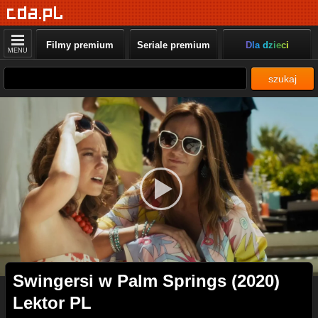
Filmy premium
Seriale premium
Dla dzieci
MENU
szukaj
Swingersi w Palm Springs (2020)
Lektor PL