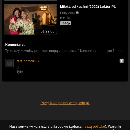
Miłość od kuchni (2022) Lektor PL
Filmy Akcji
premium
1080p
01:29:08
Komentarze
Tylko użytkownicy premium mogą zamieszczać komentarze pod tym filmem
rafalborodziuk
O
Tyle
Przejdź do pełnej wersji cda.pl
Nasz serwis wykorzystuje pliki cookie (zobacz
naszą politykę
). Warunki