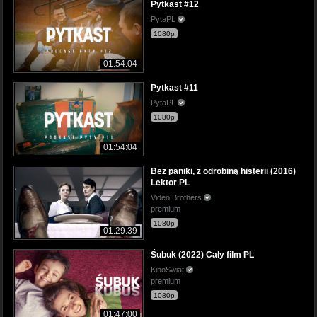
Pytkast #12
PytaPL
1080p
01:54:04
Pytkast #11
PytaPL
1080p
01:54:04
Bez paniki, z odrobiną histerii (2016)
Lektor PL
Video Brothers
premium
1080p
01:29:39
Śubuk (2022) Cały film PL
KinoSwiat
premium
1080p
01:47:00