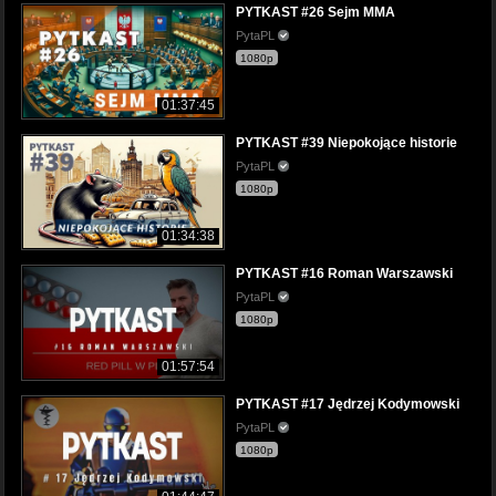
PYTKAST #26 Sejm MMA
PytaPL
1080p
01:37:45
PYTKAST #39 Niepokojące historie
PytaPL
1080p
01:34:38
PYTKAST #16 Roman Warszawski
PytaPL
1080p
01:57:54
PYTKAST #17 Jędrzej Kodymowski
PytaPL
1080p