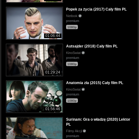
Popek za życia (2017) Cały film PL
Netlook
premium
1080p
01:06:44
Autsajder (2018) Cały film PL
KinoSwiat
premium
1080p
01:29:24
Anatomia zła (2015) Cały film PL
KinoSwiat
premium
1080p
01:56:46
Surinam: Gra o władzę (2020) Lektor
PL
Filmy Akcji
premium