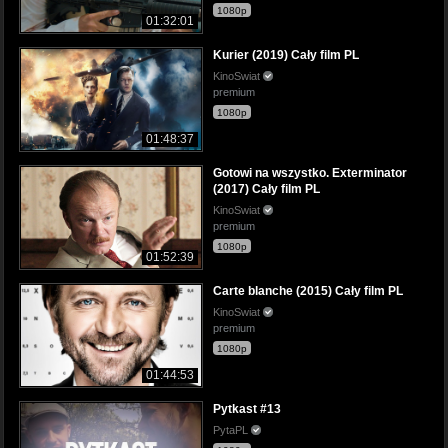
1080p
01:32:01
Kurier (2019) Cały film PL
KinoSwiat
premium
1080p
01:48:37
Gotowi na wszystko. Exterminator
(2017) Cały film PL
KinoSwiat
premium
1080p
01:52:39
Carte blanche (2015) Cały film PL
KinoSwiat
premium
1080p
01:44:53
Pytkast #13
PytaPL