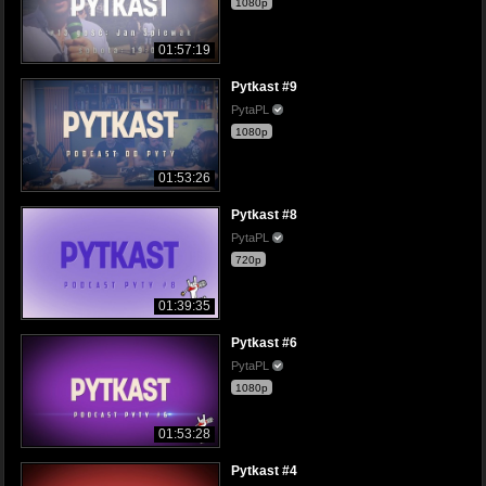
1080p
01:57:19
Pytkast #9
PytaPL
1080p
01:53:26
Pytkast #8
PytaPL
720p
01:39:35
Pytkast #6
PytaPL
1080p
01:53:28
Pytkast #4