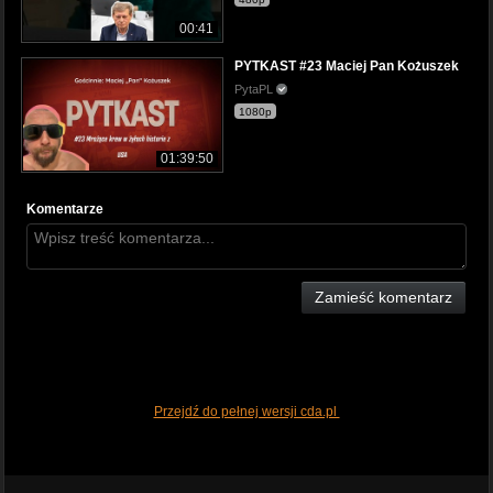
00:41
PYTKAST #23 Maciej Pan Kożuszek
PytaPL
1080p
01:39:50
Komentarze
Zamieść komentarz
Przejdź do pełnej wersji cda.pl