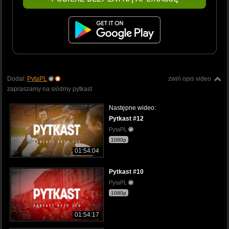
Dodał:
PytaPL
zwiń opis video
zapraszamy na siódmy pytkast
Następne wideo:
Pytkast #12
PytaPL
1080p
01:54:04
Pytkast #10
PytaPL
1080p
01:54:17