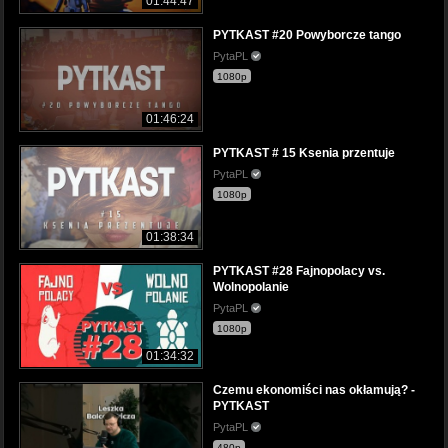
01:44:47
PYTKAST #20 Powyborcze tango
PytaPL
1080p
01:46:24
PYTKAST # 15 Ksenia przentuje
PytaPL
1080p
01:38:34
PYTKAST #28 Fajnopolacy vs.
Wolnopolanie
PytaPL
1080p
01:34:32
Czemu ekonomiści nas okłamują? -
PYTKAST
PytaPL
480p