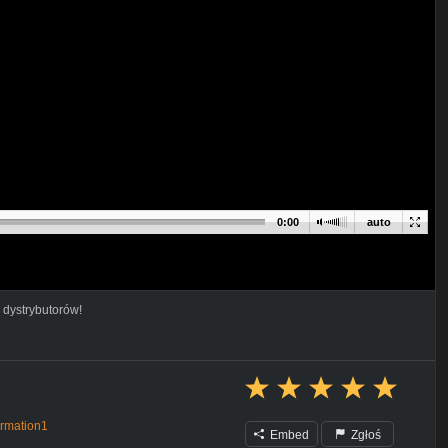
0:00
auto
 dystrybutorów!
irmation1
Embed
Zgłoś