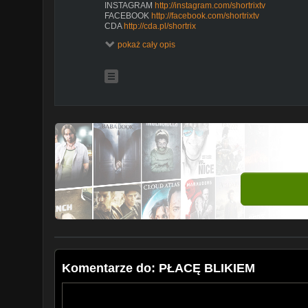
INSTAGRAM
http://instagram.com/shortrixtv
FACEBOOK
http://facebook.com/shortrixtv
CDA
http://cda.pl/shortrix
CONTACT hello@videobrothers.tv
pokaż cały opis
SHORTRIX to komediowy projekt, w którym Dakann wra
telefonem. Spontan, absurdalny humor, zaskakujące sc
znajdziesz na tym kanale. Zostaw suba i nie przegap 
--------------------------------------------------------------------------
Copyright © Video Brothers. All rights reserved
--------------------------------------------------------------------------
PROSIMY NIE KOPIOWAĆ NA INNE KANAŁY
#Shortrix #Dakann #Komedia
Komentarze do: PŁACĘ BLIKIEM