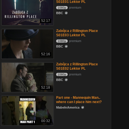
S01E01 Lektor PL
premium
1080p
BBC
52:17
Zabójca z Rillington Place
S01E03 Lektor PL
premium
1080p
BBC
52:16
Zabójca z Rillington Place
S01E02 Lektor PL
premium
1080p
BBC
52:18
Part one - Mannequin Man..
where can I place him next?
MabeInAmerica
00:32