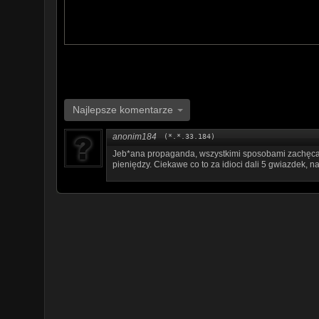
Najlepsze komentarze
anonim184
(*.*.33.184)
Jeb*ana propaganda, wszystkimi sposobami zachęcają
pieniędzy. Ciekawe co to za idioci dali 5 gwiazdek,