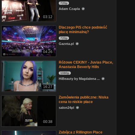
720p
Adam Czapla
03:12
Dlaczego PiS chce podnieść
płacę minimalną?
720p
Gazeta.pl
04:26
Różowe CEKINY - Juvias Place,
Anastasia Beverly Hills
1080p
HiBeauty by Magdalena ...
16:27
Zamówienia publiczne: Niska
cena to niskie płace
salon24pl
00:38
Zabójca z Rillington Place