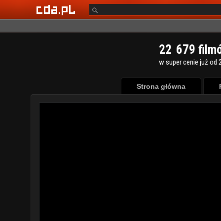
2
2
6
7
9
film
w super cenie już od 2
Strona główna