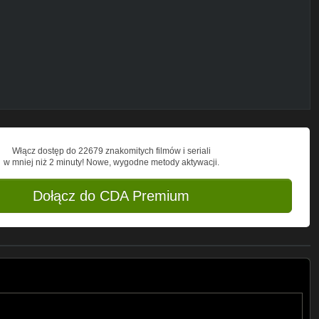
z z ekipą prezentuje skecze nagrane
enki i pozytywna energia - wszystko to
kolejnych odcinków!
Włącz dostęp do 22679 znakomitych filmów i seriali
w mniej niż 2 minuty! Nowe, wygodne metody aktywacji.
Dołącz do CDA Premium