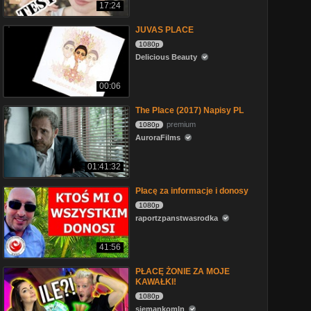
17:24
JUVAS PLACE
1080p
Delicious Beauty
00:06
The Place (2017) Napisy PL
premium
1080p
AuroraFilms
01:41:32
Płacę za informacje i donosy
1080p
raportzpanstwasrodka
41:56
PŁACĘ ŻONIE ZA MOJE
KAWAŁKI!
1080p
siemankomln