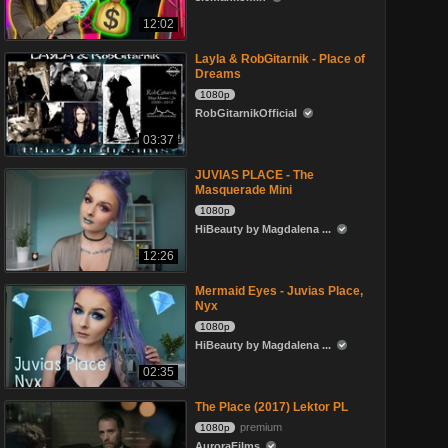
12:02
Layla & RobGitarnik - Place of
Dreams
1080p
RobGitarnikOfficial
03:37
JUVIAS PLACE - The
Masquerade Mini
1080p
HiBeauty by Magdalena ...
12:26
Mermaid Eyes - Juvias Place,
Nyx
1080p
HiBeauty by Magdalena ...
02:35
The Place (2017) Lektor PL
premium
1080p
AuroraFilms