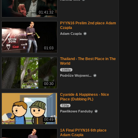
01:41:32
PYYN16 Prelim 2nd place Adam
Czapla
Adam Czapla
01:03
Thailand - The Best Place in The
World
1080p
Podróże Wojowni...
00:30
Cyanide & Happiness - Nice
Place (Dubbing PL)
720p
Pawlikowe Fanduby
00:49
1A Final PYYN16 6th place
Adam Czapla