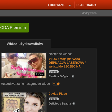
LOGOWANIE
REJESTRACJA
+ dodaj wideo
 CDA Premium
Wideo użytkowników
Następne wideo:
VLOG : moja pierwsza
DEPILACJA LASEROWA /
wyjazd do SZCZECINA
1080p
19:47
Ewelina Be'gla...
Autoodtwarzanie następnego wideo
on
Juvias Place
1080p
Delicious Beauty