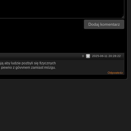
Dodaj komentarz
0
2025-06-11 20:28:22
 aby ludzie pozbyli się fizycznych
 na pewno z góvvnem zamiast mózgu.
Odpowiedz