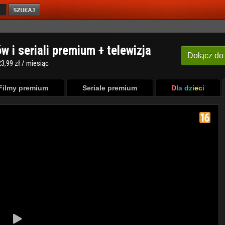
ów i seriali premium + telewizja
Dołącz
do
3,99 zł / miesiąc
Filmy premium
Seriale premium
Dla dzieci