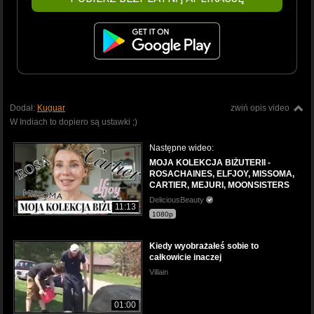
Dodał:
Kuguar
zwiń opis video
W Indiach to dopiero są ustawki ;)
Następne wideo:
MOJA KOLEKCJA BIŻUTERII -
ROSACHAINES, ELFJOY, MISSOMA,
CARTIER, MEJURI, MOONSISTERS
DeliciousBeauty
11:13
1080p
Kiedy wyobrażałeś sobie to
całkowicie inaczej
Villain
01:00