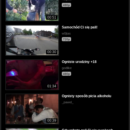
480p
00:51
Samochód Ci się pali!
w0jtas
720p
00:30
Ogniste urodziny +18
godlike
480p
01:34
Ognisty sposób picia alkoholu
_pawel_
00:39