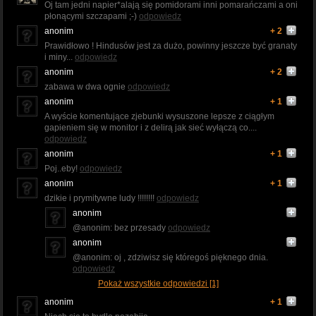
Oj tam jedni napier*alają się pomidorami inni pomarańczami a oni
płonącymi szczapami ;-)
odpowiedz
anonim
+ 2
Prawidłowo ! Hindusów jest za dużo, powinny jeszcze być granaty
i miny...
odpowiedz
anonim
+ 2
zabawa w dwa ognie
odpowiedz
anonim
+ 1
A wyście komentujące zjebunki wysuszone lepsze z ciągłym
gapieniem się w monitor i z delirą jak sieć wyłączą co....
odpowiedz
anonim
+ 1
Poj..eby!
odpowiedz
anonim
+ 1
dzikie i prymitywne ludy !!!!!!!!
odpowiedz
anonim
@anonim: bez przesady
odpowiedz
anonim
@anonim: oj , zdziwisz się któregoś pięknego dnia.
odpowiedz
Pokaż wszystkie odpowiedzi [1]
anonim
+ 1