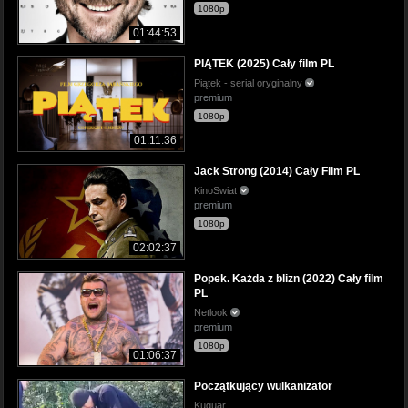
1080p
01:44:53
PIĄTEK (2025) Cały film PL
Piątek - serial oryginalny
premium
1080p
01:11:36
Jack Strong (2014) Cały Film PL
KinoSwiat
premium
1080p
02:02:37
Popek. Każda z blizn (2022) Cały film
PL
Netlook
premium
1080p
01:06:37
Początkujący wulkanizator
Kuguar