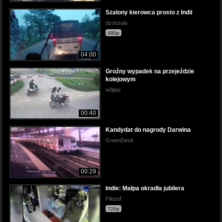
Szalony kierowca prosto z Indii
dzoszula
480p
04:00
Groźny wypadek na przejeździe
kolejowym
w0jtas
00:40
Kandydat do nagrody Darwina
GreenDevil
00:29
Indie: Małpa okradła jubilera
Filozof
720p