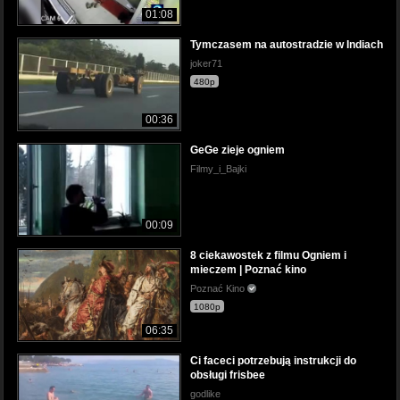
01:08
Tymczasem na autostradzie w Indiach
joker71
480p
00:36
GeGe zieje ogniem
Filmy_i_Bajki
00:09
8 ciekawostek z filmu Ogniem i
mieczem | Poznać kino
Poznać Kino
1080p
06:35
Ci faceci potrzebują instrukcji do
obsługi frisbee
godlike