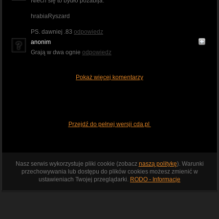
Niech się to bydło pozabija.
hrabiaRyszard
PS. dawniej .83
odpowiedz
anonim
Grają w dwa ognie
odpowiedz
Pokaż więcej komentarzy
Przejdź do pełnej wersji cda.pl
Nasz serwis wykorzystuje pliki cookie (zobacz
naszą politykę
). Warunki
przechowywania lub dostępu do plików cookies możesz zmienić w
ustawieniach Twojej przeglądarki.
RODO - Informacje