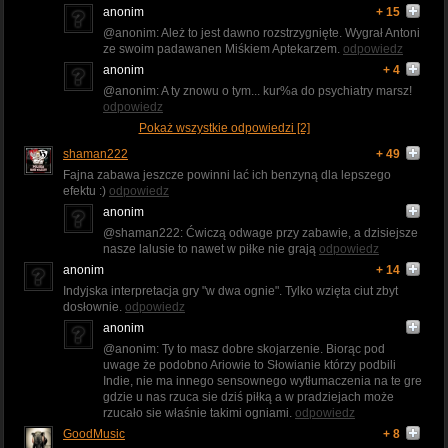
anonim
+ 15
@anonim: Ależ to jest dawno rozstrzygnięte. Wygrał Antoni
ze swoim padawanen Miśkiem Aptekarzem.
odpowiedz
anonim
+ 4
@anonim: A ty znowu o tym... kur%a do psychiatry marsz!
odpowiedz
Pokaż wszystkie odpowiedzi [2]
shaman222
+ 49
Fajna zabawa jeszcze powinni lać ich benzyną dla lepszego
efektu :)
odpowiedz
anonim
@shaman222: Ćwiczą odwage przy zabawie, a dzisiejsze
nasze lalusie to nawet w piłke nie grają
odpowiedz
anonim
+ 14
Indyjska interpretacja gry "w dwa ognie". Tylko wzięta ciut zbyt
dosłownie.
odpowiedz
anonim
@anonim: Ty to masz dobre skojarzenie. Biorąc pod
uwage że podobno Ariowie to Słowianie którzy podbili
Indie, nie ma innego sensownego wytłumaczenia na te gre
gdzie u nas rzuca sie dziś piłką a w pradziejach może
rzucało sie właśnie takimi ogniami.
odpowiedz
GoodMusic
+ 8