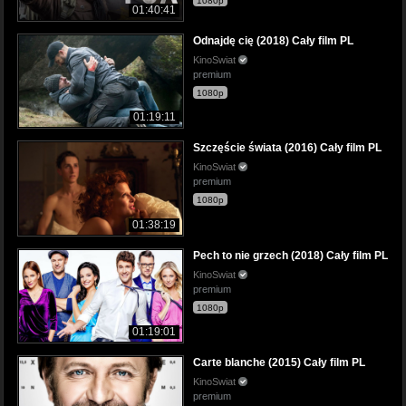
1080p
01:40:41
Odnajdę cię (2018) Cały film PL
KinoSwiat
premium
1080p
01:19:11
Szczęście świata (2016) Cały film PL
KinoSwiat
premium
1080p
01:38:19
Pech to nie grzech (2018) Cały film PL
KinoSwiat
premium
1080p
01:19:01
Carte blanche (2015) Cały film PL
KinoSwiat
premium