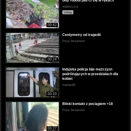
Gdy robota pali Ci się w rękach
wabiszczur
1080p
00:42
Centymetry od tragedii
Poza Streamem
00:24
Indyjska policja bije mężczyzn
podróżujących w przedziałach dla
kobiet
marian99
00:33
Bliski kontakt z pociągiem +18
Poza Streamem
00:27