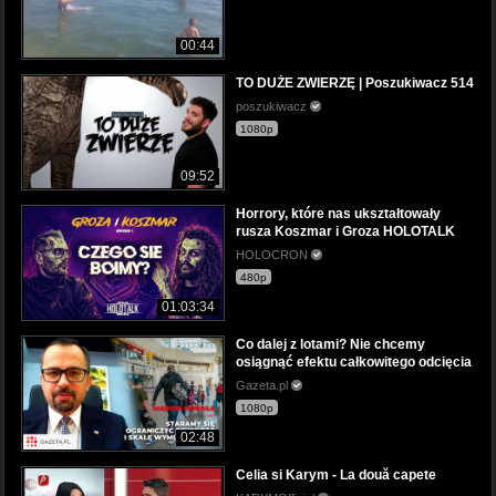
00:44
TO DUŻE ZWIERZĘ | Poszukiwacz 514
poszukiwacz
1080p
09:52
Horrory, które nas ukształtowały
rusza Koszmar i Groza HOLOTALK
HOLOCRON
480p
01:03:34
Co dalej z lotami? Nie chcemy
osiągnąć efektu całkowitego odcięcia
Gazeta.pl
1080p
02:48
Celia si Karym - La două capete