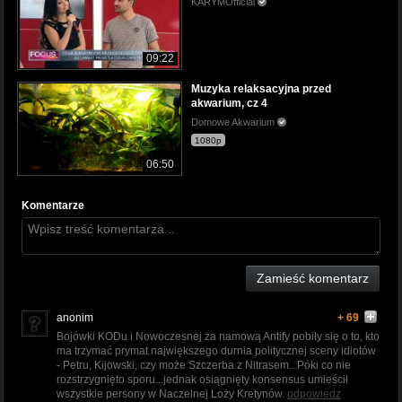
KARYMOfficial
09:22
Muzyka relaksacyjna przed
akwarium, cz 4
Domowe Akwarium
1080p
06:50
Komentarze
Zamieść komentarz
anonim
+ 69
Bojówki KODu i Nowoczesnej za namową Antify pobiły się o to, kto
ma trzymać prymat największego durnia politycznej sceny idiotów
- Petru, Kijowski, czy może Szczerba z Nitrasem...Póki co nie
rozstrzygnięto sporu...jednak osiągnięty konsensus umieścił
wszystkie persony w Naczelnej Loży Kretynów.
odpowiedz