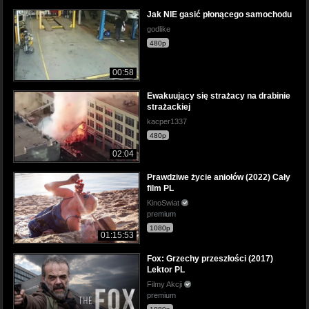
Jak NIE gasić płonącego samochodu
godlike
480p
00:58
Ewakuujący się strażacy na drabinie
strażackiej
kacper1337
480p
02:04
Prawdziwe życie aniołów (2022) Cały
film PL
KinoSwiat
premium
1080p
01:15:53
Fox: Grzechy przeszłości (2017)
Lektor PL
Filmy Akcji
premium