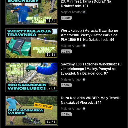
23. Mini Test. Tania i Dobra? Na
Działce! odc. 101
Majster Amator
1080p
11:34
Wertykulacja i Aeracja Trawnika po
Amatorsku. Wertykulator Parkside
PLV 1500 B1. Na Działce! odc. 96
Majster Amator
1080p
19:18
Sadzimy 100 sadzonek Winobluszczu
zimozielonego i Maliny. Pomysł na
żywopłot. Na Działce! odc. 97
Majster Amator
1080p
09:01
Duża Kosiarka WUBER. Mały Teścik.
Na działce! Vlog odc. 144
Majster Amator
1080p
14:51