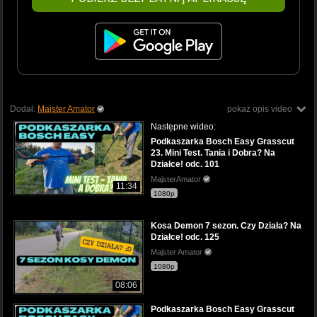
Dodał:
Majster Amator
pokaż opis video
Następne wideo:
Podkaszarka Bosch Easy Grasscut
23. Mini Test. Tania i Dobra? Na
Działce! odc. 101
MajsterAmator
11:34
1080p
Kosa Demon 7 sezon. Czy Działa? Na
Działce! odc. 125
Majster Amator
1080p
08:06
Podkaszarka Bosch Easy Grasscut