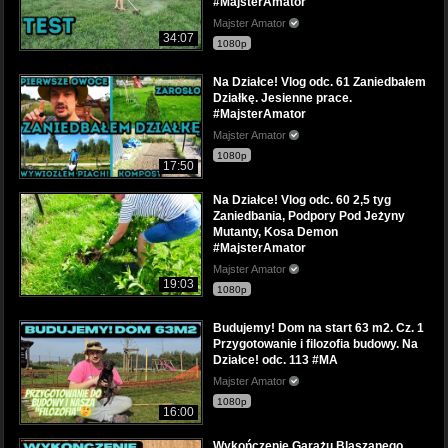
#MajsterAmator
Majster Amator
34:07
1080p
Na Działce! Vlog odc. 61 Zaniedbałem
Działkę. Jesienne prace.
#MajsterAmator
Majster Amator
1080p
17:50
Na Działce! Vlog odc. 60 2,5 tyg
Zaniedbania, Podpory Pod Jeżyny
Mutanty, Kosa Demon
#MajsterAmator
Majster Amator
19:03
1080p
Budujemy! Dom na start 63 m2. Cz. 1
Przygotowanie i filozofia budowy. Na
Działce! odc. 113 #MA
Majster Amator
1080p
16:00
Wykończenie Garażu Blaszanego