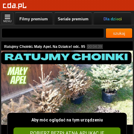
Filmy premium
Seriale premium
Dla dzieci
MENU
szukaj
Ratujmy Choinki. Mały Apel. Na Działce! odc. 95
00:04:39
Aby móc oglądać na tym urządzeniu
POBIERZ BEZPŁATNĄ APLIKACJĘ