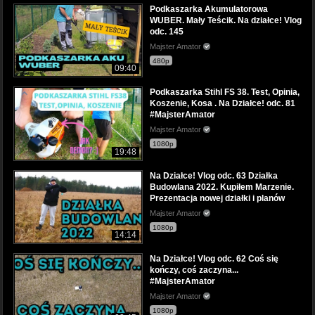
Podkaszarka Akumulatorowa
WUBER. Mały Teścik. Na działce! Vlog
odc. 145
Majster Amator
480p
09:40
Podkaszarka Stihl FS 38. Test, Opinia,
Koszenie, Kosa . Na Działce! odc. 81
#MajsterAmator
Majster Amator
1080p
19:48
Na Działce! Vlog odc. 63 Działka
Budowlana 2022. Kupiłem Marzenie.
Prezentacja nowej działki i planów
Majster Amator
1080p
14:14
Na Działce! Vlog odc. 62 Coś się
kończy, coś zaczyna...
#MajsterAmator
Majster Amator
1080p