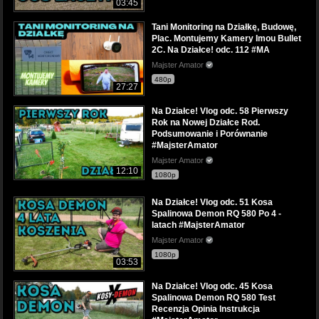
03:45
Tani Monitoring na Działkę, Budowę,
Plac. Montujemy Kamery Imou Bullet
2C. Na Działce! odc. 112 #MA
Majster Amator
480p
27:27
Na Działce! Vlog odc. 58 Pierwszy
Rok na Nowej Działce Rod.
Podsumowanie i Porównanie
#MajsterAmator
Majster Amator
12:10
1080p
Na Działce! Vlog odc. 51 Kosa
Spalinowa Demon RQ 580 Po 4 -
latach #MajsterAmator
Majster Amator
1080p
03:53
Na Działce! Vlog odc. 45 Kosa
Spalinowa Demon RQ 580 Test
Recenzja Opinia Instrukcja