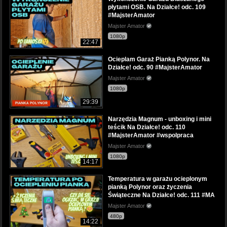
płytami OSB. Na Działce! odc. 109
#MajsterAmator
Majster Amator
1080p
22:47
Ocieplam Garaż Pianką Polynor. Na
Działce! odc. 90 #MajsterAmator
Majster Amator
1080p
29:39
Narzędzia Magnum - unboxing i mini
teścik Na Działce! odc. 110
#MajsterAmator #wspolpraca
Majster Amator
1080p
14:17
Temperatura w garażu ocieplonym
pianką Polynor oraz życzenia
Świąteczne Na Działce! odc. 111 #MA
Majster Amator
480p
14:22