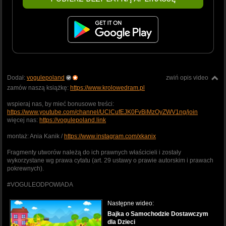
Dodał:
vogulepoland
zwiń opis video
zamów naszą książkę:
https://www.krolowedram.pl
wspieraj nas, by mieć bonusowe treści:
https://www.youtube.com/channel/UClCufEJK0FvBiMzOyZWV1ng/join
więcej nas:
https://vogulepoland.link
montaż: Ania Kanik /
https://www.instagram.com/xkanix
Fragmenty utworów należą do ich prawnych właścicieli i zostały
wykorzystane wg prawa cytatu (art. 29 ustawy o prawie autorskim i prawach
pokrewnych).
#VOGULEODPOWIADA
Następne wideo:
Bajka o Samochodzie Dostawczym
dla Dzieci