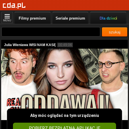
Filmy premium
Seriale premium
Dla dzieci
MENU
szukaj
Julia Wieniawa WISI NAM KASĘ
00:49:06
Aby móc oglądać na tym urządzeniu
POBIERZ BEZPŁATNĄ APLIKACJĘ