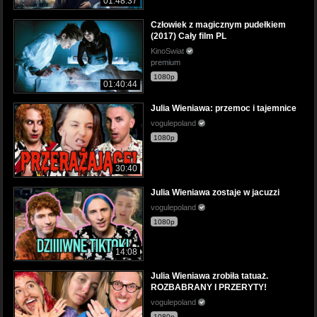
01:48:37
Człowiek z magicznym pudełkiem
(2017) Cały film PL
KinoSwiat
premium
1080p
01:40:44
Julia Wieniawa: przemoc i tajemnice
vogulepoland
1080p
30:40
Julia Wieniawa zostaje w jacuzzi
vogulepoland
1080p
14:08
Julia Wieniawa zrobiła tatuaż.
ROZBABRANY I PRZERYTY!
vogulepoland
1080p