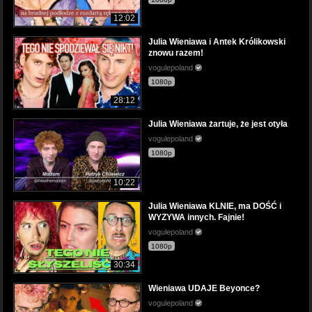
12:02
Julia Wieniawa i Antek Królikowski
znowu razem!
vogulepoland
1080p
28:12
Julia Wieniawa żartuje, że jest otyła
vogulepoland
1080p
10:22
Julia Wieniawa KLNIE, ma DOŚĆ i
WYZYWA innych. Fajnie!
vogulepoland
1080p
30:34
Wieniawa UDAJE Beyonce?
vogulepoland