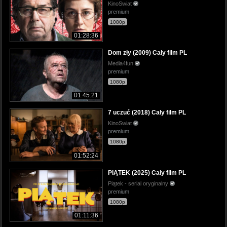
KinoSwiat
premium
1080p
01:28:36
Dom zły (2009) Cały film PL
Media4fun
premium
1080p
01:45:21
7 uczuć (2018) Cały film PL
KinoSwiat
premium
1080p
01:52:24
PIĄTEK (2025) Cały film PL
Piątek - serial oryginalny
premium
1080p
01:11:36