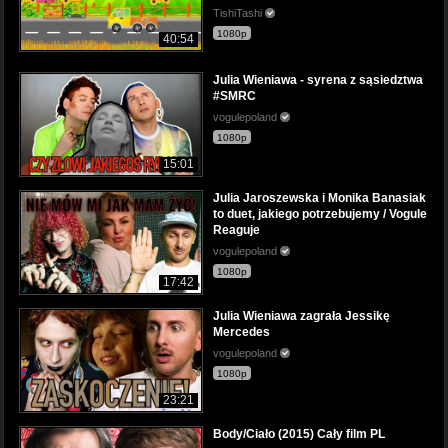
TishiTashi
1080p
40:54
Julia Wieniawa - syrena z sąsiedztwa
#SMRC
vogulepoland
1080p
15:01
Julia Jaroszewska i Monika Banasiak
to duet, jakiego potrzebujemy / Vogule
Reaguje
vogulepoland
1080p
17:42
Julia Wieniawa zagrała Jessikę
Mercedes
vogulepoland
1080p
23:21
Body/Ciało (2015) Cały film PL