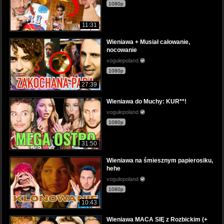
1080p
11:31
Wieniawa + Musiał całowanie,
nocowanie
vogulepoland
1080p
27:39
Wieniawa do Muchy: KUR**!
vogulepoland
1080p
31:50
Wieniawa na śmiesznym papierosiku,
hehe
vogulepoland
1080p
10:43
Wieniawa MACA SIĘ z Rozbickim (+