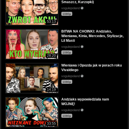
Smaszcz, Kurzopki)
vogulepoland
1080p
53:13
BITWA NA CHOINKI: Andziaks,
Wieniawa, Kinia, Mercedes, Stylizacje,
Lil Masti
vogulepoland
1080p
28:20
Wieniawa i Opozda jak w porach roku
Vivaldiego
vogulepoland
1080p
14:19
Andziaks wypowiedziała nam
WOJNĘ!
vogulepoland
1080p
33:55