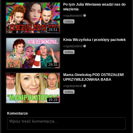
Po tym Julia Wieniawa wsadzi nas do
więzienia
vogulepoland
1080p
26:51
Kinia Wiczyńska i przeklęty pachołek
vogulepoland
1080p
29:35
Mama Ginekolog POD OSTRZAŁEM!
UPRZYWILEJOWANA BABA
vogulepoland
1080p
39:28
Komentarze