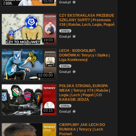
55:00
Goal.pl
CZY EKSTRAKLASA PRZEBIJE
SZKLANY SUFIT? | Przemowa
#38 | Raków, Lech, Legia, Pogoń
1080p
Goal.pl
19:03
LECH - BODO/GLIMT:
DOMÓWKA! Tetrycy i Sipika |
Liga Konferencji
1080p
Goal.pl
02:00:00
POLSKA STRONG, EUROPA
WEAK | Tetrycy #74 | Raków |
Legia | Lech | Pogoń | CO
KARASIE JEDZĄ
1080p
03:15
Goal.pl
CIERPLIWY JAK LECH DO
RUMAKA | Tetrycy | Lech
Poznań