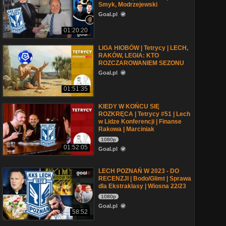
Smyk, Modrzejewski
Goal.pl
01:20:20
LIGA HIOBÓW | Tetrycy | LECH,
RAKÓW, LEGIA: KTO
ROZCZAROWANIEM SEZONU
Goal.pl
01:51:35
KIEDY W KOŃCU SIĘ
ROZKRĘCA | Tetrycy #51 | Lech
w Lidze Konferencji | Finanse
Rakowa | Marciniak
1080p
01:52:05
Goal.pl
LECH POZNAŃ W 2023 - DO
RECENZJI | Bodo/Glimt | Sprawa
dla Ekstraklasy | Wiosna 22/23
1080p
Goal.pl
58:52