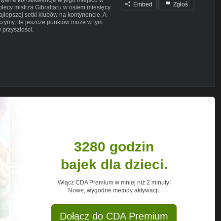
Embed
Zgłoś
plecy mistrza Gibraltaru w osiem miesięcy
jlepszej setki klubów na kontynencie. A
czymy, ile jeszcze punktów może w tym
przyszłości.
MISTRZA SZWECJI. ŻENADA,
LN RED IMPS
 filmu Desperado.
3280 godzin
bajek dla dzieci.
Włącz CDA Premium w mniej niż 2 minuty!
Nowe, wygodne metody aktywacji.
Dołącz do CDA Premium