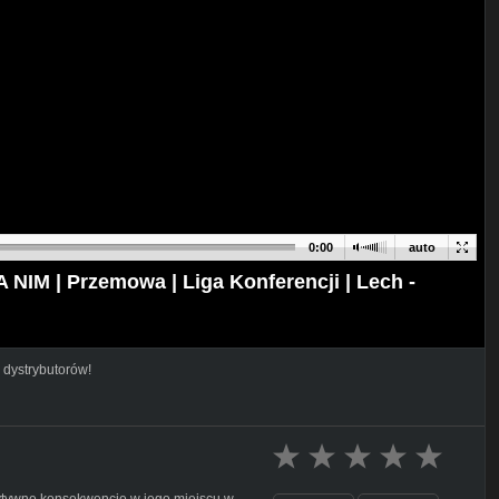
0:00
auto
 | Przemowa | Liga Konferencji | Lech -
 dystrybutorów!
ytywne konsekwencje w jego miejscu w