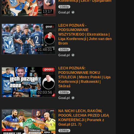
Konferencji | Lech - Djurgarden
1080p
13:17
Goal.pl
LECH POZNAŃ -
PODSUMOWANIE
WSZYSTKIEGO | Ekstraklasa |
Liga Konferencji | John van den
Brom
01:48:01
1080p
Goal.pl
LECH POZNAŃ:
PODSUMOWANIE ROKU
STULECIA | Mistrz Polski | Liga
Konferencji | Rutkowski |
Skóraś
02:03:56
1080p
Goal.pl
NA NICH! LECH, RAKÓW,
POGOŃ, LECHIA PRZED LIGĄ
KONFERENCJI | Poranek z
Goal.pl (21. 7)
1080p