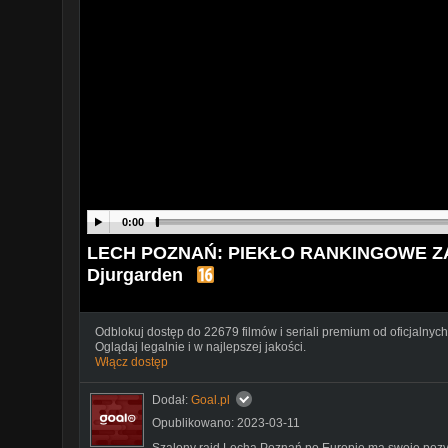
0:00
LECH POZNAŃ: PIEKŁO RANKINGOWE ZA NIM
Djurgarden
Odblokuj dostęp do 22679 filmów i seriali premium od oficjalnych
Oglądaj legalnie i w najlepszej jakości.
Włącz dostęp
Dodał:
Goal.pl
Opublikowano: 2023-03-11
Szalony rajd Lecha Poznań po Europie ma swoje poz