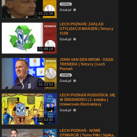
1080p
Goal.pl
01:21:56
LECH POZNAŃ: ZAKŁAD
UTYLIZACJI MARZEŃ | Tetrycy
#108
Goal.pl
01:49:18
JOHN VAN DEN BROM - OSĄD
TRENERA | Tetrycy | Lech
Poznań
1080p
Goal.pl
01:33:52
LECH POZNAŃ ROZGOŚCIŁ SIĘ
W ŚREDNIOŚCI | 2. kolejka |
Uniwersum Ekstraklasy
Goal.pl
02:43:00
LECH POZNAŃ - NOWE
OTWARCIE | Tętno Piłki | Sipika,