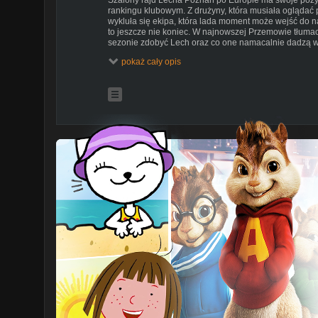
rankingu klubowym. Z drużyny, która musiała oglądać 
wykluła się ekipa, która lada moment może wejść do na
to jeszcze nie koniec. W najnowszej Przemowie tłuma
sezonie zdobyć Lech oraz co one namacalnie dadzą w 
pokaż cały opis
0:00 BEZ STRACHU, Z NADZIEJĄ
0:50 DJURGARDEN ZAGRAŁ MECZ NIEGODNY WICE
KOMPROMITACJA
3:47 WYSKOCZYLI ZZA PLECÓW WIELKIEGO LINCO
4:52 DLACZEGO LINCOLN MÓGŁ, A LECH NIE
6:53 SKĄD TE PUNKTY I ILE JESZCZE MOŻE BYĆ
8:10 CO Z ROSTAWIENIAMI
10:16 POLSKA DZIESIĄTĄ LIGĄ W EUROPIE. SERIO
#lechpoznań #ekstraklasa #pilkanozna
thumbnail credits: *photomontage from picture: skrin z