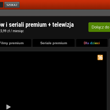
ów i seriali premium + telewizja
Dołącz
do
3,99 zł / miesiąc
Filmy premium
Seriale premium
Dla dzieci