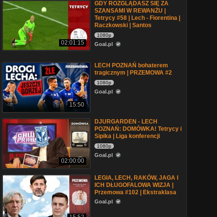
GDY ROZGLĄDASZ SIĘ ZA
SZANSAMI W REWANŻU |
Tetrycy #58 | Lech - Fiorentina |
Raczkowski | Santos
1080p
02:01:15
Goal.pl
LECH POZNAŃ bohaterem
tragicznym | PRZEMOWA #2
1080p
Goal.pl
15:50
DJURGARDEN - LECH
POZNAŃ: DOMÓWKA! Tetrycy i
Sipika | Liga konferencji
1080p
Goal.pl
02:00:00
LEGIA, LECH, RAKÓW, JAGA I
ICH DŁUGOFALOWA WIZJA |
Przemowa #102 | Ekstraklasa
Goal.pl