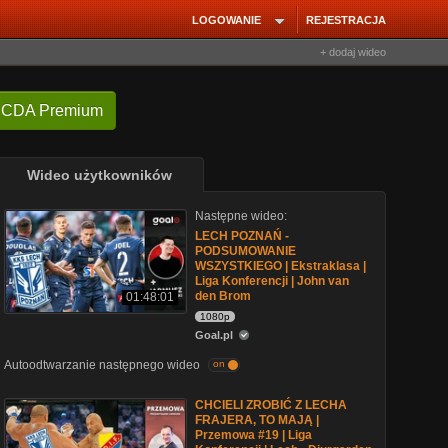
LOGOWANIE
REJESTRACJA
+ dodaj wideo
 CDA Premium
Wideo użytkowników
Następne wideo:
LECH POZNAŃ -
PODSUMOWANIE
WSZYSTKIEGO | Ekstraklasa |
Liga Konferencji | John van
den Brom
01:48:01
1080p
Goal.pl
Autoodtwarzanie następnego wideo
on
CHCIELI ZROBIĆ Z LECHA
FRAJERA, TO MAJĄ |
Przemowa #19 | Liga