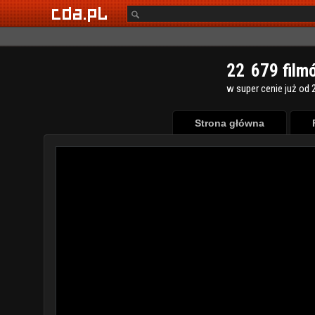
2
2
6
7
9
film
w super cenie już od 2
Strona główna