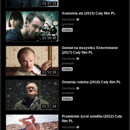
01:47:19
Anatomia zła (2015) Cały film PL
KinoSwiat
premium
1080p
01:56:46
Gotowi na wszystko. Exterminator
(2017) Cały film PL
KinoSwiat
premium
1080p
01:52:39
Ostatnia rodzina (2016) Cały film PL
KinoSwiat
premium
1080p
01:57:28
Prawdziwe życie aniołów (2022) Cały
film PL
KinoSwiat