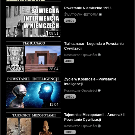
Powstanie Niemieckie 1953
ŚWIATOWA HISTORIA
1080p
09:51
Tiahuanaco - Legenda o Powstaniu
Cywilizacji
Kosmiczne Opowieści
480p
28:04
Życie w Kosmosie - Powstanie
Inteligencji
Kosmiczne Opowieści
1080p
11:04
Tajemnice Mezopotamii - Anunnaki i
Powstanie Cywilizacji
Kosmiczne Opowieści
1080p