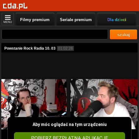
Filmy premium
Seriale premium
Dla dzieci
MENU
szukaj
Powstanie Rock Radia 10. 03
01:02:26
Aby móc oglądać na tym urządzeniu
POBIERZ BEZPŁATNĄ APLIKACJĘ