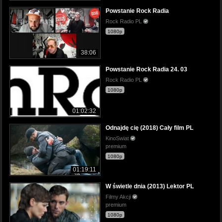
Powstanie Rock Radia
Rock Radio PL
1080p
38:06
Powstanie Rock Radia 24. 03
Rock Radio PL
1080p
01:02:32
Odnajdę cię (2018) Cały film PL
KinoSwiat
premium
1080p
01:19:11
W świetle dnia (2013) Lektor PL
Filmy Akcji
premium
1080p