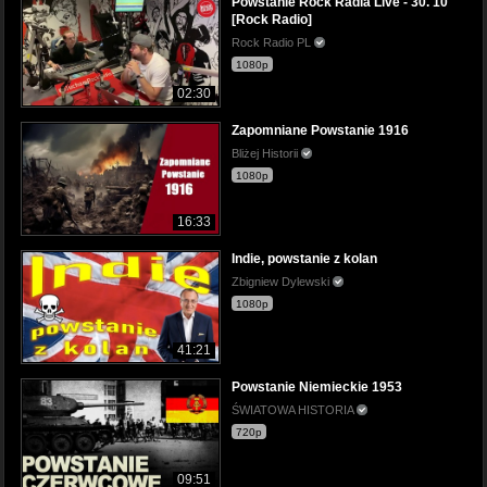
Powstanie Rock Radia Live - 30. 10
[Rock Radio]
Rock Radio PL
1080p
02:30
Zapomniane Powstanie 1916
Bliżej Historii
1080p
16:33
Indie, powstanie z kolan
Zbigniew Dylewski
1080p
41:21
Powstanie Niemieckie 1953
ŚWIATOWA HISTORIA
720p
09:51