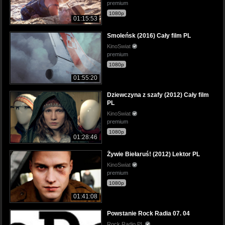
premium
1080p
01:15:53
Smoleńsk (2016) Cały film PL
KinoSwiat
premium
1080p
01:55:20
Dziewczyna z szafy (2012) Cały film
PL
KinoSwiat
premium
1080p
01:28:46
Żywie Biełaruś! (2012) Lektor PL
KinoSwiat
premium
1080p
01:41:08
Powstanie Rock Radia 07. 04
Rock Radio PL