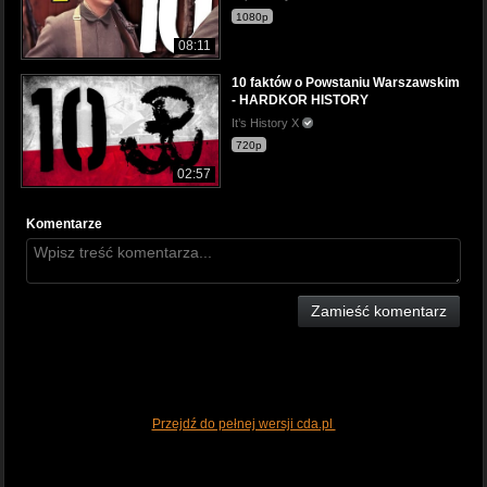
1080p
08:11
10 faktów o Powstaniu Warszawskim
- HARDKOR HISTORY
It’s History X
720p
02:57
Komentarze
Zamieść komentarz
Przejdź do pełnej wersji cda.pl