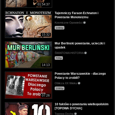
01:54:37
Tajemniczy Faraon Echnaton i
Powstanie Monoteizmu
Kosmiczne Opowieści
1080p
15:32
Mur Berlinski powstanie, ucieczki i
upadek
ŚWIATOWA HISTORIA
720p
14:13
Powstanie Warszawskie - dlaczego
Polacy to zrobili?
Oblicza XX Wieku
1080p
07:26
10 faktów o powstaniu wielkopolskim
[TOPOWA DYCHA]
Topowa Dycha