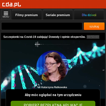
Filmy premium
Seriale premium
Dla dzieci
MENU
szukaj
Szczepionki na Covid-19 zabijają! Dowody i opinie ekspertów.
00:53:03
Aby móc oglądać na tym urządzeniu
POBIERZ BEZPŁATNĄ APLIKACJĘ