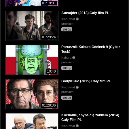
01:19:01
Autsajder (2018) Cały film PL
KinoSwiat
premium
1080p
01:29:24
Porucznik Kabura Odcinek 9 (Cyber
Tusk)
Kabura
premium
1080p
10:40
Body/Ciało (2015) Cały film PL
KinoSwiat
premium
1080p
01:28:36
Kochanie, chyba cię zabiłem (2014)
Cały Film PL
KinoSwiat