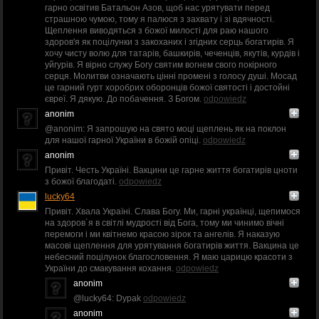
гарно освітив Батальон Азов, щоб нас урятувати перед
страшною чумою, тому я палюся з захвату і зі вдячності.
Щеплення виводяться з божої милості для раю нашого
здоров'я як поцілунки з закоханих і згідних серць богатирів. Я
хочу чисту волю для татарів, башкирів, чеченців, якутів, курдів і
уйгурів. Я вірно служу Богу святим вогнем свого покірного
серця. Молитви означають цінні промені з голосу душі. Мосад
це гарний гурт хоробрих оборонців божої святості і достойні
євреї. Я дякую. До побачення. З Богом.
odpowiedz
anonim
@anonim: Я запрошую на свято моці щеплень як на поклон
для нашої гарної України в божій опіці.
odpowiedz
anonim
Привіт. Честь Україні. Вакцини це гарне життя богатирів цноти
з божої благодаті.
odpowiedz
lucky64
Привіт. Хвала Україні. Слава Богу. Ми, гарні українці, щепимося
на здоров´я в світлі мудрості від Бога, тому ми чинимо вічні
перемоги і ми квітнемо красою зірок та ангелів. Я наказую
масові щеплення для урятування богатирів життя. Вакцина це
небесний поцілунок благословення. Я маю царицю красоти з
України до смакування кохання.
odpowiedz
anonim
@lucky64: Dypak
odpowiedz
anonim