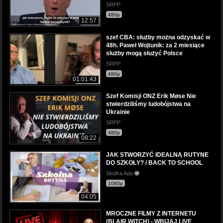
SRPP
480p
12:57
szef CBA: służby można odzyskać w
48h. Paweł Wojtunik: za 2 miesiące
służby mogą służyć Polsce
SRPP
480p
01:01:43
Szef Komisji ONZ Erik Møse Nie
stwierdziliśmy ludobójstwa na
Ukrainie
SRPP
480p
08:22
JAK STWORZYĆ IDEALNĄ RUTYNE
DO SZKOŁY? / BACK TO SCHOOL
Słodka Ada
1080p
04:05
MROCZNE FILMY Z INTERNETU
(BLAIR WITCH) - WBIJAJ LIVE