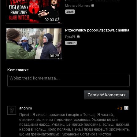
Mystery Hunters
480p
02:03:03
Przeciwnicy poboru/tęczowa choinka
PytaPL
1080p
08:25
Komentarze
Zamieść komentarz
anonim
+ 1
Привіт. Я лише народився і дозрів в Польщі. Я чистий,
етнічний, величний і героїчний українець. Українці це мій
правдивий народ. Українці це майже половина Польщі, важний
народ в Польщі, коло поляків. Нехай люди нарешті зрозуміють,
що ми греко-католицькі і українські богатирі з чистою