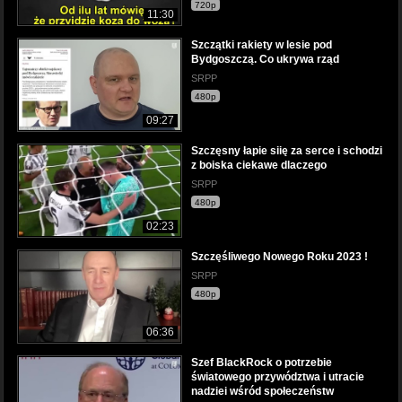
720p
11:30
Szczątki rakiety w lesie pod
Bydgoszczą. Co ukrywa rząd
SRPP
480p
09:27
Szczęsny łapie siię za serce i schodzi
z boiska ciekawe dlaczego
SRPP
480p
02:23
Szczęśliwego Nowego Roku 2023 !
SRPP
480p
06:36
Szef BlackRock o potrzebie
światowego przywództwa i utracie
nadziei wśród społeczeństw