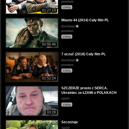
premium
1080p
01:27:19
Miasto 44 (2014) Cały film PL
KinoSwiat
premium
1080p
02:06:46
7 uczuć (2018) Cały film PL
KinoSwiat
premium
1080p
01:52:24
SZCZERZE prosto z SERCA.
Ukrainiec ze ŁZAMI o POLAKACH
SRPP
1080p
03:28
Szczeżuja
SRPP