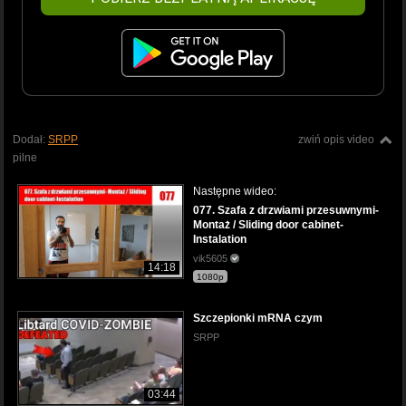
Dodał:
SRPP
zwiń opis video
pilne
Następne wideo:
077. Szafa z drzwiami przesuwnymi-
Montaż / Sliding door cabinet-
Instalation
vik5605
14:18
1080p
Szczepionki mRNA czym
SRPP
03:44