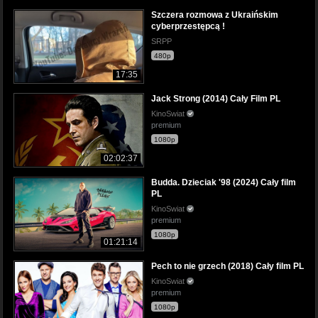
Szczera rozmowa z Ukraińskim
cyberprzestępcą !
SRPP
480p
17:35
Jack Strong (2014) Cały Film PL
KinoSwiat
premium
1080p
02:02:37
Budda. Dzieciak '98 (2024) Cały film
PL
KinoSwiat
premium
1080p
01:21:14
Pech to nie grzech (2018) Cały film PL
KinoSwiat
premium
1080p