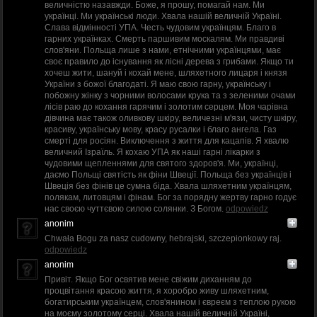
величністю назавжди. Боже, я прошу, помагай нам. Ми
українці. Ми українські люди. Хвала нашій величній Україні.
Слава відмінності УПА. Честь чудовим українцям. Благо в
гарних українках. Смерть паршивим москалям. Ми правдиві
слов'яни. Польща лише з нами, етнічними українцями, має
своє правило до існування як лісні дерева з грибами. Якщо ти
хочеш жити, шануй і кохай мене, шляхетного лицаря і князя
України з божої благодаті. Я маю свою гарну, українську і
побожну жінку з чорними волосами крука та з зеленими очами
лісів раю до кохання гарячим і золотим серцем. Моя чарівна
дівчина має також оливкову шкіру, величезні м'язи, чисту шкіру,
красиву, українську мову, красу русалки і благо ангела. Газ
смерті для росіян. Виключення з життя для кацапів. Я хвалю
величний Ізраїль. Я кохаю УПА як наші гарні лікарки з
чудовими щепленнями для святого здоров'я. Ми, українці,
даємо Польщі святість як фіни Швеції. Польща без українців і
Швеція без фінів це сумна біда. Хвала шляхетним українцям,
полякам, литовцям і фінам. Бог за порядну жертву гарно годує
нас своєю чуттєвою силою солянки. З Богом.
odpowiedz
anonim
Chwała Bogu za nasz cudowny, hebrajski, szczepionkowy raj.
odpowiedz
anonim
Привіт. Якщо Бог освятив мене свіжим диханням до
процвітання красою життя, я хоробро живу шляхетним,
богатирським українцем, слов'янином і євреєм з теплою рукою
на моєму золотому серці. Хвала нашій величній Україні,