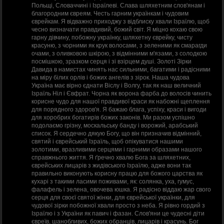
Польщі, Словаччині і Ізраїлеві. Слава шляхетним слов'янам і
благородним євреям. Честь гарним українкам і чудовим
єврейкам. Я відважно приходжу з відблиску хвали Ізраїлю, щоб
чесно визначати правдивий, божий світ. Я міцно кохаю свою
гарну дівчину, побожну українку, шляхетну єврейку, чисту
красуню, з чорними як крук волосами, з зеленими як смарагди
очами, з оливковою шкірою, з відмінними м'язами, з солодкою
посмішкою, зразком серця і зі взірцем душі. Золоті Зірки
Давида в намистах чинять нас сильними, багатими і радісними
на міру білих орлів і божих ангелів з зірок. Наша чудова
Україна має вірно єднати Віслу і Волгу, так як наш величний
Ізраїль Ніл і Євфрат. Чорна як ворона фарба до волосів чинить
корисне чудо для нашої правдивої краси як набожні щеплення
для порядного здоров'я. Я бажаю блага, успіху, краси і вигоди
для хоробрих богатирів божих законів. Ми разом успішно
подолаємо грізну, москальську банду і ворожий, арабський
список. Я сердечно дякую Богу, що він призначив відмінний,
святий і єврейський Ізраїль, щоб опікуватися нашими
золотими, вразливими серцями і гарними образами нашого
справжнього життя. Я ґречно хвалю Бога за шляхетних,
єврейських лицарів з жидівського Ізраїлю, адже вони так
правильно виконують корисну працю для божого царства як
кухарі з такими ласими поживами, як: солянка, уха, гумус,
фалафель і зелена, овочева юшка. Я радісно віддаю жар свого
серця для своєї святої жінки, для єврейської українки, для
чудової зірки побожної хвали просто з неба. Я рівно гордий з
Ізраїлю і з України як павич і фазан. Слов'яни це чудесні діти
євреїв, шанобливих, божих обранців, лицарів і красунь. Бог