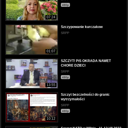
480p
07:24
Szczypowanie kurczakow
SRPP
01:07
SZCZYT! PiS OKRADA NAWET
CHORE DZIECI
SRPP
480p
13:55
Szczyt bezczelności do granic
wytrzymałości
SRPP
480p
10:12