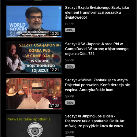
Szczyt Rządu Światowego Szok, jako
element transformacji porządku
światowego!
SRPP
480p
13:25
Szczyt USA-Japonia-Korea Płd w
Camp David. W stronę trójstronnego
sojuszu Odc. 731
SRPP
480p
12:21
Szczyt w Wilnie. Zaskakująca wizyta.
Pojechał po swoich. Konfederacja się
wspina. Amerykańskie bum.
SRPP
480p
37:38
Szczyt Xi Jinping Joe Biden -
Pierwsze takie spotkanie Od ilu lat
mówię, że przyjdzie koza do woza
SRPP