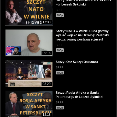
Szczyt NATO w Wilnie - 11-12 VII 2023
- dr Leszek Sykulski
SRPP
480p
17:33
Szczyt NATO w Wilnie. Duda gotowy
wysłać wojsko na Ukrainę! Zełenski
rozczarowany postawą sojuszu!
SRPP
480p
09:16
Szczyt Onz Szczyt Oszustwa
SRPP
480p
08:29
Szczyt Rosja-Afryka w Sankt
Petersburgu dr Leszek Sykulski
SRPP
480p
12:18