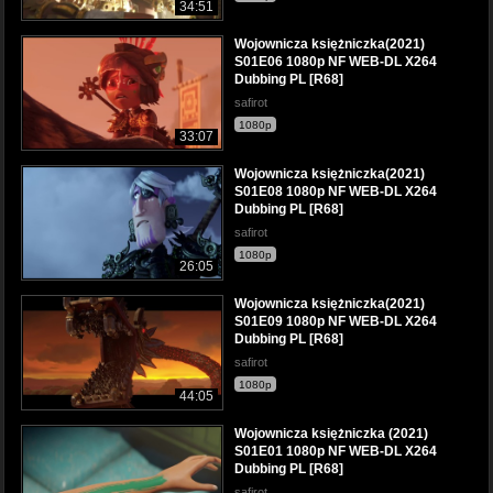
34:51
Wojownicza księżniczka(2021)
S01E06 1080p NF WEB-DL X264
Dubbing PL [R68]
safirot
1080p
33:07
Wojownicza księżniczka(2021)
S01E08 1080p NF WEB-DL X264
Dubbing PL [R68]
safirot
1080p
26:05
Wojownicza księżniczka(2021)
S01E09 1080p NF WEB-DL X264
Dubbing PL [R68]
safirot
1080p
44:05
Wojownicza księżniczka (2021)
S01E01 1080p NF WEB-DL X264
Dubbing PL [R68]
safirot