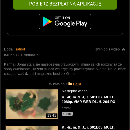
POBIERZ BEZPŁATNĄ APLIKACJĘ
Dodał:
safirot
zwiń opis video
IMDb 9.0/10 Animacja
Karma i Jonar stają się najlepszymi przyjaciółmi, mimo że ich rodziny są ze
sobą zwaśnione. Razem muszą walczyć, by powstrzymać Skalne Trolle, które
chcą porwać dzieci i magiczne bestie z Glimerii.
W katalogu:
Bajki
Następne wideo:
K,. 4r,. m. &. J,. r. S01E07. MULTi.
1080p. VIAP. WEB-DL. H. 264-RX
safirot
1080p
13:41
K,. 4r,. m. &. J,. r. S01E05. MULTi.