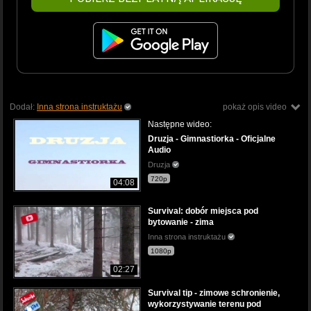
Dodał:
Inna strona instruktażu
pokaż opis video
Następne wideo:
Druzja - Gimnastiorka - Oficjalne
Audio
Druzja
720p
04:08
Survival: dobór miejsca pod
bytowanie - zima
Inna strona instruktażu
1080p
02:27
Survival tip - zimowe schronienie,
wykorzystywanie terenu pod