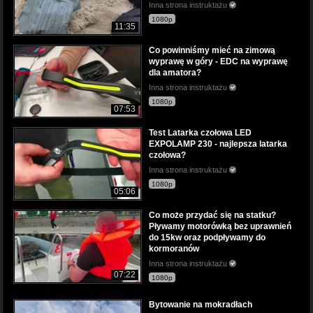
Inna strona instruktażu
1080p
11:35
Co powinniśmy mieć na zimową
wyprawę w góry - EDC na wyprawę
dla amatora?
Inna strona instruktażu
1080p
07:53
Test Latarka czołowa LED
EXPOLAMP 230 - najlepsza latarka
czołowa?
Inna strona instruktażu
1080p
05:06
Co może przydać się na statku?
Pływamy motorówką bez uprawnień
do 15kw oraz podpływamy do
kormoranów
Inna strona instruktażu
07:22
1080p
Bytowanie na mokradłach