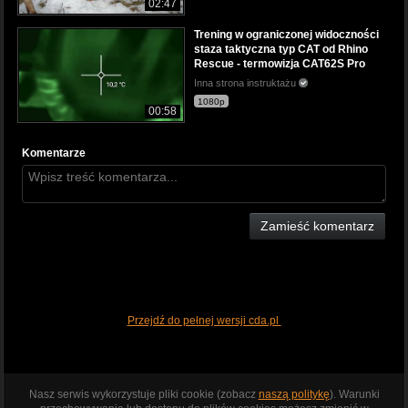
02:47
Trening w ograniczonej widoczności
staza taktyczna typ CAT od Rhino
Rescue - termowizja CAT62S Pro
Inna strona instruktażu
1080p
00:58
Komentarze
Zamieść komentarz
Przejdź do pełnej wersji cda.pl
Nasz serwis wykorzystuje pliki cookie (zobacz
naszą politykę
). Warunki