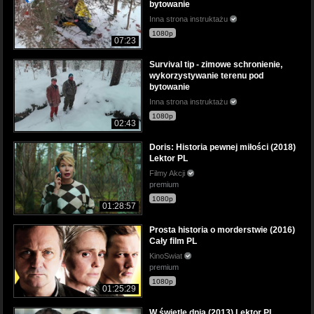
bytowanie
Inna strona instruktażu
1080p
07:23
Survival tip - zimowe schronienie,
wykorzystywanie terenu pod
bytowanie
Inna strona instruktażu
1080p
02:43
Doris: Historia pewnej miłości (2018)
Lektor PL
Filmy Akcji
premium
1080p
01:28:57
Prosta historia o morderstwie (2016)
Cały film PL
KinoSwiat
premium
1080p
01:25:29
W świetle dnia (2013) Lektor PL