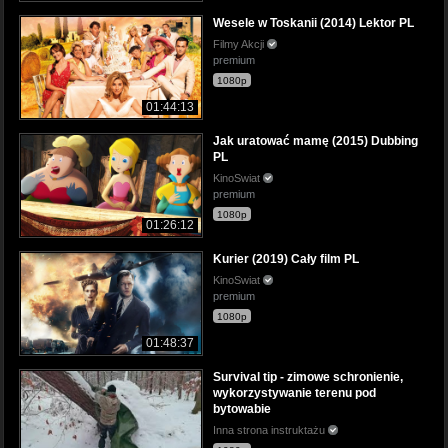
Wesele w Toskanii (2014) Lektor PL
Filmy Akcji
premium
1080p
01:44:13
Jak uratować mamę (2015) Dubbing
PL
KinoSwiat
premium
1080p
01:26:12
Kurier (2019) Cały film PL
KinoSwiat
premium
1080p
01:48:37
Survival tip - zimowe schronienie,
wykorzystywanie terenu pod
bytowabie
Inna strona instruktażu