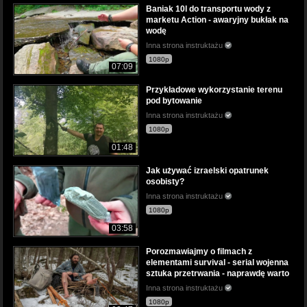
Baniak 10l do transportu wody z
marketu Action - awaryjny bukłak na
wodę
Inna strona instruktażu
1080p
07:09
Przykładowe wykorzystanie terenu
pod bytowanie
Inna strona instruktażu
1080p
01:48
Jak używać izraelski opatrunek
osobisty?
Inna strona instruktażu
1080p
03:58
Porozmawiajmy o filmach z
elementami survival - serial wojenna
sztuka przetrwania - naprawdę warto
Inna strona instruktażu
1080p