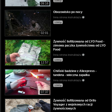
1080p
09:16
Obozowisko po nocy
Inna strona instruktażu
1080p
02:01
Żywność liofilizowana od LYO Food -
zimowa paczka żywnościowa od LYO
Food
Inna strona instruktażu
1080p
12:57
Chiński badziew z Aliexpress -
tandeta - wieczna zapałka
Inna strona instruktażu
1080p
07:37
Żywność liofilizowana od Orifo
Voyager z wojskowych racji
żywnościowych