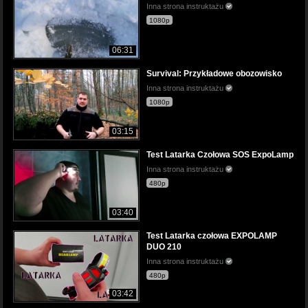
Inna strona instruktażu
1080p
06:31
Survival: Przykładowe obozowisko
Inna strona instruktażu
1080p
03:15
Test Latarka Czołowa SOS ExpoLamp
Inna strona instruktażu
480p
03:40
Test Latarka czołowa EXPOLAMP
DUO 210
Inna strona instruktażu
480p
03:42