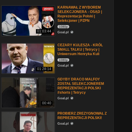
KARNAWAŁ Z WYBOREM
SELEKCJONERA - OSĄD |
Reprezentacja Polski |
Selekcjoner | PZPN
1080p
01:03:44
Goal.pl
CEZARY KULESZA - KRÓL
SMALL TALKU | Tetrycy |
Uniwersum Henryka Kuli
1080p
Goal.pl
01:28:14
GDYBY DRACO MALFOY
ZOSTAŁ SELEKCJONEREM
REPREZENTACJI POLSKI
#shorts | Tetrycy
Goal.pl
00:40
PROBIERZ ZREZYGNOWAŁ Z
REPREZENTACJI POLSKI!
Goal.pl