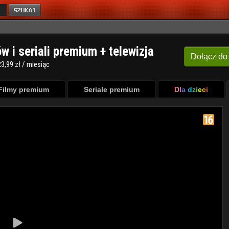
ów i seriali premium + telewizja
Dołącz
do
3,99 zł / miesiąc
Filmy premium
Seriale premium
Dla dzieci