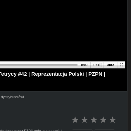
0:00
auto
ycy #42 | Reprezentacja Polski | PZPN |
 dystrybutorów!
stawiane przez PZPN cele, ale pogrążył