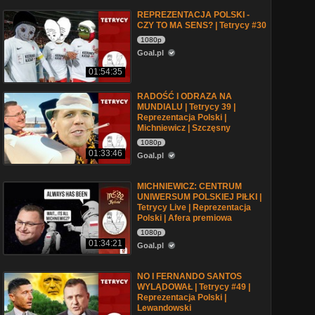
REPREZENTACJA POLSKI -
CZY TO MA SENS? | Tetrycy #30
1080p
Goal.pl
01:54:35
RADOŚĆ I ODRAZA NA
MUNDIALU | Tetrycy 39 |
Reprezentacja Polski |
Michniewicz | Szczęsny
1080p
01:33:46
Goal.pl
MICHNIEWICZ: CENTRUM
UNIWERSUM POLSKIEJ PIŁKI |
Tetrycy Live | Reprezentacja
Polski | Afera premiowa
1080p
01:34:21
Goal.pl
NO I FERNANDO SANTOS
WYLĄDOWAŁ | Tetrycy #49 |
Reprezentacja Polski |
Lewandowski