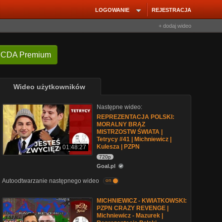
LOGOWANIE
REJESTRACJA
+ dodaj wideo
 CDA Premium
Wideo użytkowników
Następne wideo:
REPREZENTACJA POLSKI:
MORALNY BRĄZ
MISTRZOSTW ŚWIATA |
Tetrycy #41 | Michniewicz |
Kulesza | PZPN
01:48:27
720p
Goal.pl
Autoodtwarzanie następnego wideo
on
MICHNIEWICZ - KWIATKOWSKI:
PZPN CRAZY REVENGE |
Michniewicz - Mazurek |