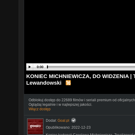
0:00
KONIEC MICHNIEWICZA, DO WIDZENIA | Tetr
Lewandowski
Odblokuj dostęp do 22689 filmów i seriali premium od oficjalnych
Oglądaj legalnie i w najlepszej jakości.
Włącz dostęp
Dodał:
Goal.pl
Opublikowano: 2022-12-23
Koniec kadencji Czesława Michniewicza. Zrealizował 