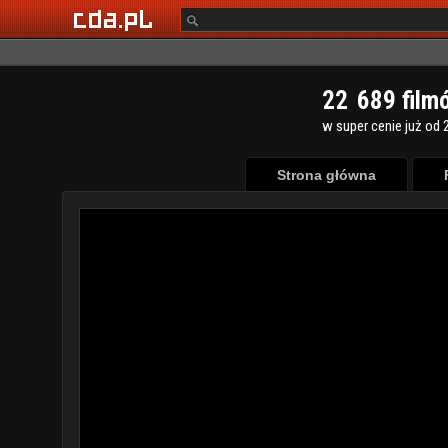
2
2
6
8
9
film
w super cenie już od 2
Strona główna