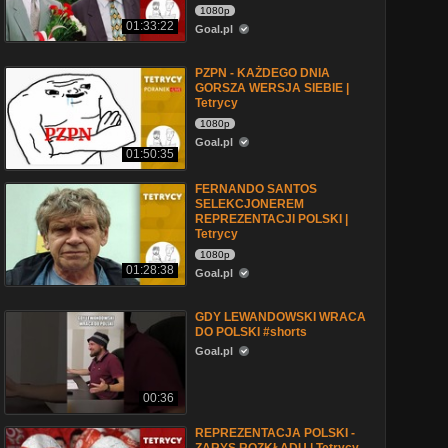
1080p
01:33:22
Goal.pl
PZPN - KAŻDEGO DNIA
GORSZA WERSJA SIEBIE |
Tetrycy
1080p
Goal.pl
01:50:35
FERNANDO SANTOS
SELEKCJONEREM
REPREZENTACJI POLSKI |
Tetrycy
1080p
01:28:38
Goal.pl
GDY LEWANDOWSKI WRACA
DO POLSKI #shorts
Goal.pl
00:36
REPREZENTACJA POLSKI -