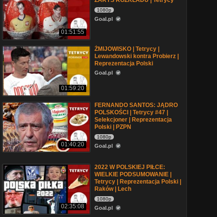
ZARYS ROZKŁADU | Tetrycy
1080p
Goal.pl
01:51:55
ŻMIJOWISKO | Tetrycy |
Lewandowski kontra Probierz |
Reprezentacja Polski
Goal.pl
01:59:20
FERNANDO SANTOS: JĄDRO
POLSKOŚCI | Tetrycy #47 |
Selekcjoner | Reprezentacja
Polski | PZPN
1080p
01:40:20
Goal.pl
2022 W POLSKIEJ PIŁCE:
WIELKIE PODSUMOWANIE |
Tetrycy | Reprezentacja Polski |
Raków | Lech
1080p
02:35:08
Goal.pl