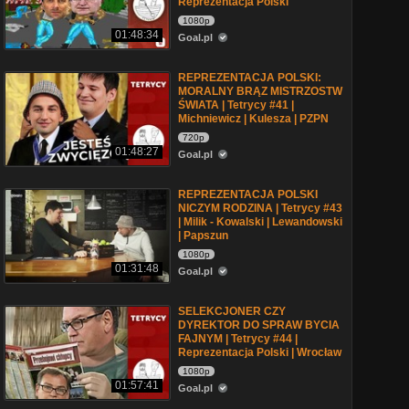
Reprezentacja Polski
1080p
01:48:34
Goal.pl
REPREZENTACJA POLSKI:
MORALNY BRĄZ MISTRZOSTW
ŚWIATA | Tetrycy #41 |
Michniewicz | Kulesza | PZPN
720p
01:48:27
Goal.pl
REPREZENTACJA POLSKI
NICZYM RODZINA | Tetrycy #43
| Milik - Kowalski | Lewandowski
| Papszun
1080p
01:31:48
Goal.pl
SELEKCJONER CZY
DYREKTOR DO SPRAW BYCIA
FAJNYM | Tetrycy #44 |
Reprezentacja Polski | Wrocław
1080p
01:57:41
Goal.pl