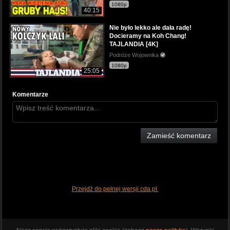
1080p
40:15
Nie było lekko ale dała radę!
Docieramy na Koh Chang!
TAJLANDIA [4K]
Podróże Wojownika
1080p
25:05
Komentarze
Zamieść komentarz
Przejdź do pełnej wersji cda.pl