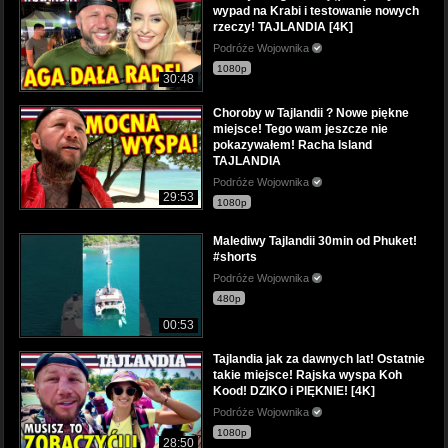
wypad na Krabi i testowanie nowych
rzeczy! TAJLANDIA [4K]
Podróże Wojownika
1080p
30:48
Choroby w Tajlandii ? Nowe piękne
miejsce! Tego wam jeszcze nie
pokazywałem! Racha Island
TAJLANDIA
Podróże Wojownika
29:53
1080p
Malediwy Tajlandii 30min od Phuket!
#shorts
Podróże Wojownika
480p
00:53
Tajlandia jak za dawnych lat! Ostatnie
takie miejsce! Rajska wyspa Koh
Kood! DZIKO i PIĘKNIE! [4K]
Podróże Wojownika
1080p
28:50