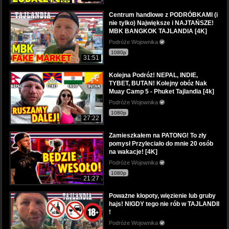
Centrum handlowe z PODRÓBKAMI (i
nie tylko) Największe i NAJTAŃSZE!
MBK BANGKOK TAJLANDIA [4K]
Podróże Wojownika
1080p
31:51
Kolejna Podróż! NEPAL, INDIE,
TYBET, BUTAN! Kolejny obóz Nak
Muay Camp 5 - Phuket Tajlandia [4k]
Podróże Wojownika
1080p
27:22
Zamieszkałem na PATONG! To zły
pomysł Przyleciało do mnie 20 osób
na wakacje! [4K]
Podróże Wojownika
1080p
21:27
Poważne kłopoty, więzienie lub gruby
hajs! NIGDY tego nie rób w TAJLANDII
!
Podróże Wojownika