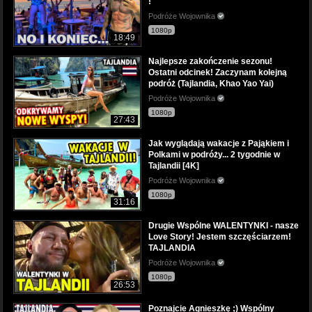
!
Podróże Wojownika
1080p
18:49
Najlepsze zakończenie sezonu!
Ostatni odcinek! Zaczynam kolejną
podróż (Tajlandia, Khao Yao Yai)
Podróże Wojownika
1080p
27:43
Jak wyglądają wakacje z Pająkiem i
Polkami w podróży... 2 tygodnie w
Tajlandii [4K]
Podróże Wojownika
1080p
31:16
Drugie Wspólne WALENTYNKI - nasze
Love Story! Jestem szczęściarzem!
TAJLANDIA
Podróże Wojownika
1080p
26:53
Poznajcie Agnieszkę ;) Wspólny