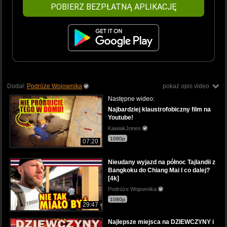
POBIERZ BEZPŁATNĄ APLIKACJĘ
Dodał:
Podróże Wojownika
pokaż opis video
Następne wideo:
Najbardziej klaustrofobiczny film na
Youtube!
KawiakJones
1080p
07:20
Nieudany wyjazd na północ Tajlandii z
Bangkoku do Chiang Mai I co dalej?
[4k]
Podróże Wojownika
1080p
29:47
Najlepsze miejsca na DZIEWCZYNY i