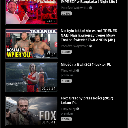
IMPREZY w Bangkoku ! Night Life !
Podróże Wojownika
1080p
24:02
Nie było lekko! Ale warto! TRENER
GAE! Najsławniejszy trener Muay
Thai na świecie! TAJLANDIA [4K]
Podróże Wojownika
1080p
33:42
Miłość na Bali (2024) Lektor PL
Filmy Akcji
premium
1080p
01:52:24
Fox: Grzechy przeszłości (2017)
Lektor PL
Filmy Akcji
premium
1080p
01:40:41