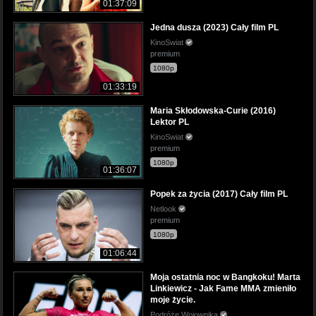
01:37:09
Jedna dusza (2023) Cały film PL
KinoSwiat
premium
1080p
01:33:19
Maria Skłodowska-Curie (2016)
Lektor PL
KinoSwiat
premium
1080p
01:36:07
Popek za życia (2017) Cały film PL
Netlook
premium
1080p
01:06:44
Moja ostatnia noc w Bangkoku! Marta
Linkiewicz - Jak Fame MMA zmieniło
moje życie.
Podróże Wojownika