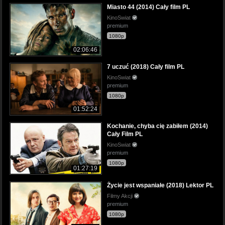
Miasto 44 (2014) Cały film PL
KinoSwiat
premium
1080p
02:06:46
7 uczuć (2018) Cały film PL
KinoSwiat
premium
1080p
01:52:24
Kochanie, chyba cię zabiłem (2014)
Cały Film PL
KinoSwiat
premium
1080p
01:27:19
Życie jest wspaniałe (2018) Lektor PL
Filmy Akcji
premium
1080p