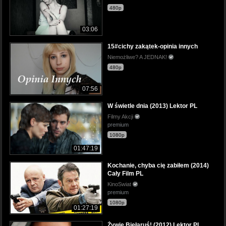
480p
03:06
15#cichy zakątek-opinia innych
Niemożliwe? A JEDNAK!
480p
07:56
W świetle dnia (2013) Lektor PL
Filmy Akcji
premium
1080p
01:47:19
Kochanie, chyba cię zabiłem (2014)
Cały Film PL
KinoSwiat
premium
1080p
01:27:19
Żywie Biełaruś! (2012) Lektor PL