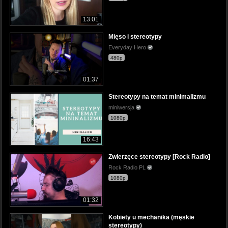
13:01
Mięso i stereotypy
Everyday Hero
480p
01:37
Stereotypy na temat minimalizmu
miniwersja
1080p
16:43
Zwierzęce stereotypy [Rock Radio]
Rock Radio PL
1080p
01:32
Kobiety u mechanika (męskie
stereotypy)