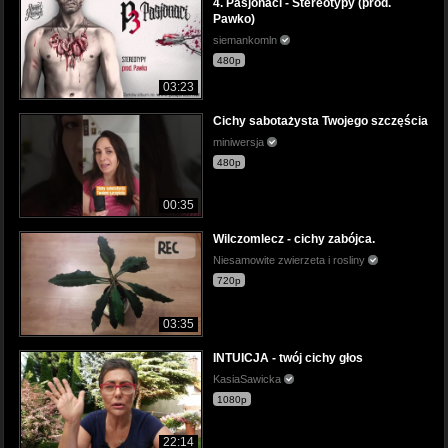
4. Pasjonaci - Stereotypy (prod.
Pawko)
siemankomln
480p
03:23
Cichy sabotażysta Twojego szczęścia
miniwersja
480p
00:35
Wilczomlecz - cichy zabójca.
Niesamowite zwierzeta i rosliny
720p
03:35
INTUICJA - twój cichy głos
KasiaSawicka
1080p
22:14