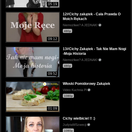
05:19
12#Cichy zakątek - Cała Prawda O
Moich Rękach
Niemożliwe? A JEDNAK!
480p
09:12
13#Cichy Zakątek - Tak Nie Mam Nogi
-Moja Historia
Niemożliwe? A JEDNAK!
480p
09:52
Włoski Pomidorowy Zakątek
Video Kuchnia Pl
1080p
01:09
Cichy wielbiciel !! :)
JudytaWSzwecji
1080p