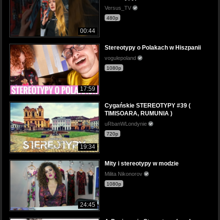
Versus_TV
480p
00:44
Stereotypy o Polakach w Hiszpanii
vogulepoland
1080p
17:59
Cygańskie STEREOTYPY #39 (
TIMISOARA, RUMUNIA )
uRbanWLondynie
720p
19:34
Mity i stereotypy w modzie
Milita Nikonorov
1080p
24:45