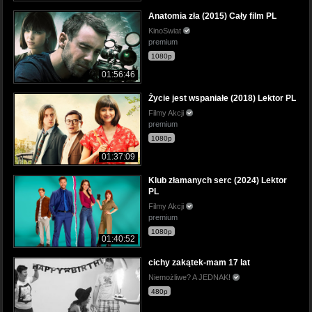
Anatomia zła (2015) Cały film PL
KinoSwiat
premium
1080p
01:56:46
Życie jest wspaniałe (2018) Lektor PL
Filmy Akcji
premium
1080p
01:37:09
Klub złamanych serc (2024) Lektor
PL
Filmy Akcji
premium
1080p
01:40:52
cichy zakątek-mam 17 lat
Niemożliwe? A JEDNAK!
480p