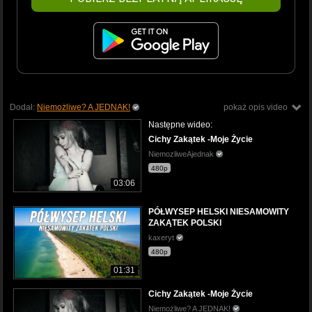
Dodał:
Niemożliwe? A JEDNAK!
pokaż opis video
Następne wideo:
Cichy Zakątek -Moje Życie
NiemozliweAjednak
480p
03:06
PÓŁWYSEP HELSKI NIESAMOWITY
ZAKĄTEK POLSKI
kaxeryt
480p
01:31
Cichy Zakątek -Moje Życie
Niemożliwe? A JEDNAK!