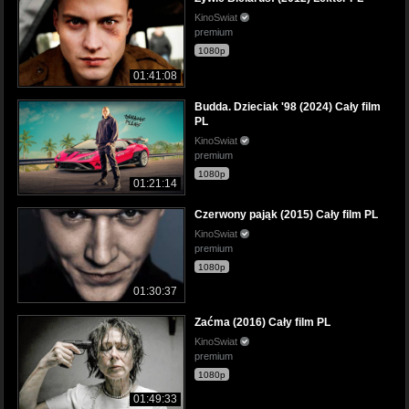
KinoSwiat
premium
1080p
01:41:08
Budda. Dzieciak '98 (2024) Cały film
PL
KinoSwiat
premium
1080p
01:21:14
Czerwony pająk (2015) Cały film PL
KinoSwiat
premium
1080p
01:30:37
Zaćma (2016) Cały film PL
KinoSwiat
premium
1080p
01:49:33