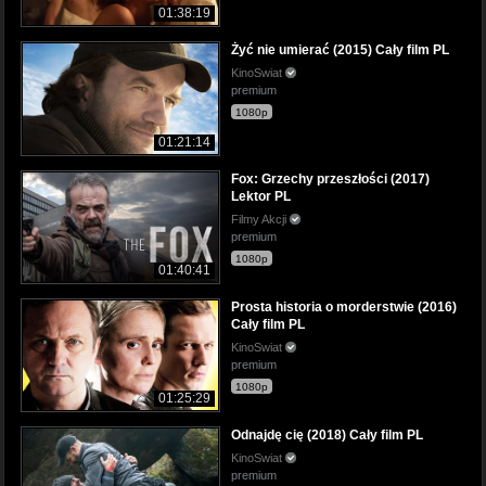
01:38:19
Żyć nie umierać (2015) Cały film PL
KinoSwiat
premium
1080p
01:21:14
Fox: Grzechy przeszłości (2017)
Lektor PL
Filmy Akcji
premium
1080p
01:40:41
Prosta historia o morderstwie (2016)
Cały film PL
KinoSwiat
premium
1080p
01:25:29
Odnajdę cię (2018) Cały film PL
KinoSwiat
premium