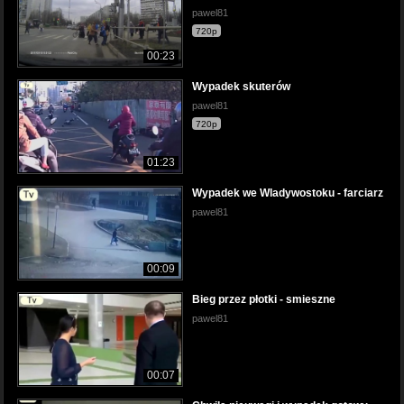
pawel81
720p
00:23
Wypadek skuterów
pawel81
720p
01:23
Wypadek we Wladywostoku - farciarz
pawel81
00:09
Bieg przez płotki - smieszne
pawel81
00:07