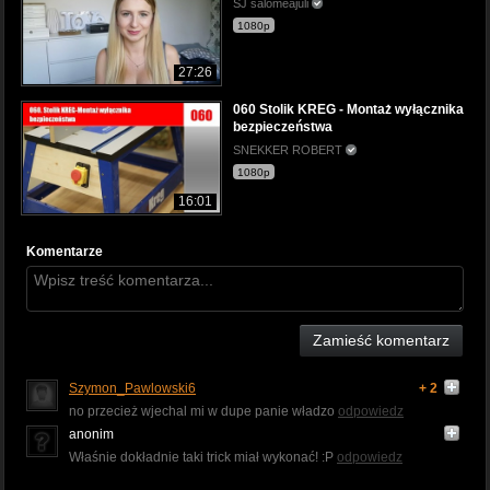
SJ salomeajuli
1080p
27:26
060 Stolik KREG - Montaż wyłącznika
bezpieczeństwa
SNEKKER ROBERT
1080p
16:01
Komentarze
Zamieść komentarz
Szymon_Pawlowski6
+ 2
no przecież wjechal mi w dupe panie władzo
odpowiedz
anonim
Właśnie dokładnie taki trick miał wykonać! :P
odpowiedz