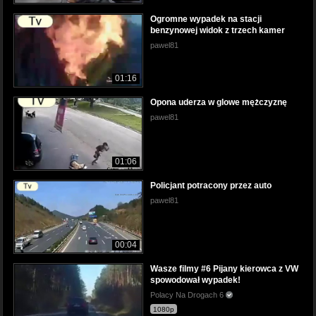
Ogromne wypadek na stacji
benzynowej widok z trzech kamer
pawel81
01:16
Opona uderza w glowe mężczyznę
pawel81
01:06
Policjant potracony przez auto
pawel81
00:04
Wasze filmy #6 Pijany kierowca z VW
spowodował wypadek!
Polacy Na Drogach 6
1080p