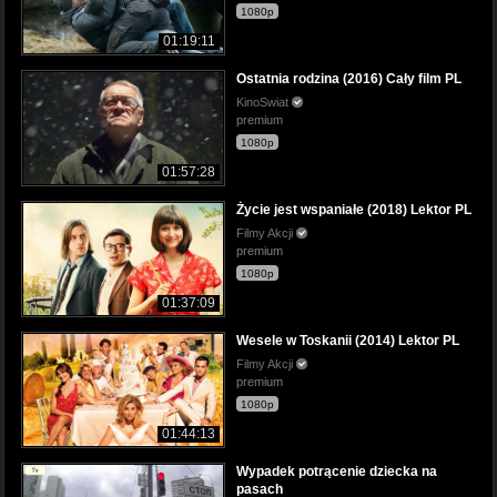
1080p
01:19:11
Ostatnia rodzina (2016) Cały film PL
KinoSwiat
premium
1080p
01:57:28
Życie jest wspaniałe (2018) Lektor PL
Filmy Akcji
premium
1080p
01:37:09
Wesele w Toskanii (2014) Lektor PL
Filmy Akcji
premium
1080p
01:44:13
Wypadek potrącenie dziecka na
pasach