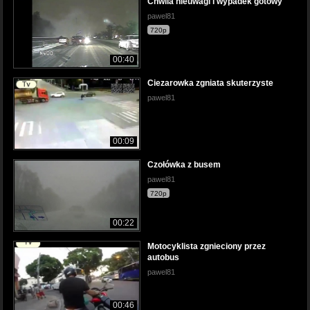
Chwila nieuwagi i wypadek gotowy
pawel81
720p
00:40
Ciezarowka zgniata skuterzyste
pawel81
00:09
Czołówka z busem
pawel81
720p
00:22
Motocyklista zgnieciony przez
autobus
pawel81
00:46