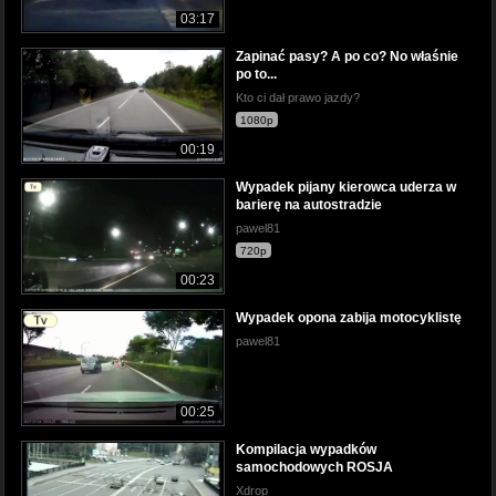
03:17
Zapinać pasy? A po co? No właśnie
po to...
Kto ci dał prawo jazdy?
1080p
00:19
Wypadek pijany kierowca uderza w
barierę na autostradzie
pawel81
720p
00:23
Wypadek opona zabija motocyklistę
pawel81
00:25
Kompilacja wypadków
samochodowych ROSJA
Xdrop