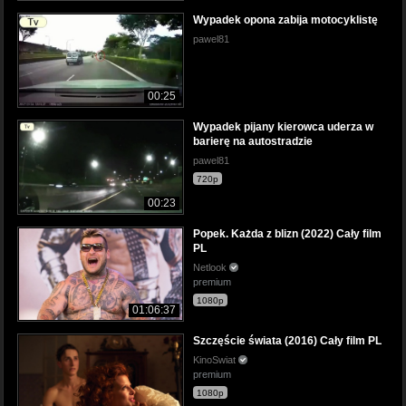
Wypadek opona zabija motocyklistę
pawel81
00:25
Wypadek pijany kierowca uderza w
barierę na autostradzie
pawel81
720p
00:23
Popek. Każda z blizn (2022) Cały film
PL
Netlook
premium
1080p
01:06:37
Szczęście świata (2016) Cały film PL
KinoSwiat
premium
1080p