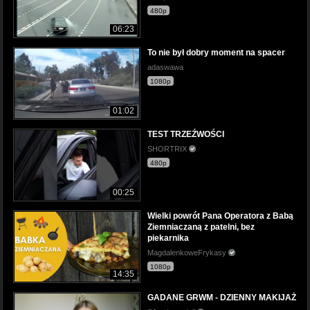
480p
06:23
To nie był dobry moment na spacer
adaswawa
1080p
01:02
TEST TRZEŹWOŚCI
SHORTRIX
480p
00:25
Wielki powrót Pana Operatora z Babą
Ziemniaczaną z patelni, bez
piekarnika
MagdalenkoweFrykasy
1080p
14:35
GADANE GRWM - DZIENNY MAKIJAŻ