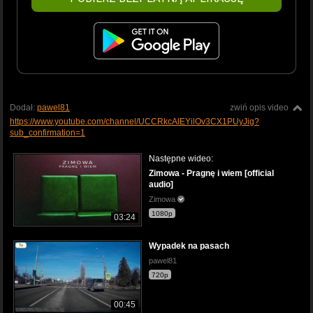
Dodał:
pawel81
zwiń opis video
https://www.youtube.com/channel/UCCRkcAlEYilOv3CX1PUyJig?
sub_confirmation=1
Następne wideo:
Zimowa - Pragnę i wiem [official
audio]
Zimowa
1080p
03:24
Wypadek na pasach
pawel81
720p
00:45