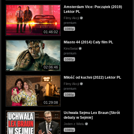
Amsterdam Vice: Początek (2019)
Lektor PL
Filmy Akcji
premium
1080p
01:46:02
Miasto 44 (2014) Cały film PL
KinoSwiat
premium
1080p
02:06:46
Miłość od kuchni (2022) Lektor PL
Filmy Akcji
premium
1080p
01:29:08
Uchwała Sejmu Lex Braun [Skrót
debaty w Sejmie]
Jeden z Wielu
1080p