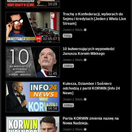
10:29
Trochę o Konfederacji, wyborach do
Sejmu i kredytach [Jeden z Wielu Live
Stream]
Jeden z Wielu
720p
02:05:07
10 bulwersujących wypowiedzi
Janusza Korwin Mikkego
Jeden z Wielu
1080p
11:45
Kulesza, Dziambor i Sośnierz
odchodzą z partii KORWiN [Info 24
News]
Jeden z Wielu
1080p
08:58
Partia KORWiN zmienia nazwę na
Nowa Nadzieja.
Jeden z Wielu