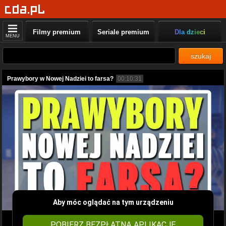
Filmy premium
Seriale premium
Dla dzieci
MENU
szukaj
Prawybory w Nowej Nadziei to farsa?
00:10:31
Aby móc oglądać na tym urządzeniu
POBIERZ BEZPŁATNĄ APLIKACJĘ