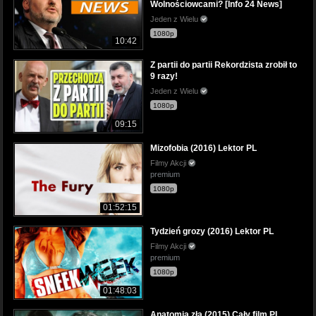
Wolnościowcami? [Info 24 News]
Jeden z Wielu
1080p
10:42
Z partii do partii Rekordzista zrobił to
9 razy!
Jeden z Wielu
1080p
09:15
Mizofobia (2016) Lektor PL
Filmy Akcji
premium
1080p
01:52:15
Tydzień grozy (2016) Lektor PL
Filmy Akcji
premium
1080p
01:48:03
Anatomia zła (2015) Cały film PL