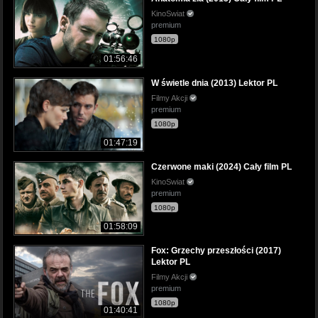
KinoSwiat
premium
1080p
01:56:46
W świetle dnia (2013) Lektor PL
Filmy Akcji
premium
1080p
01:47:19
Czerwone maki (2024) Cały film PL
KinoSwiat
premium
1080p
01:58:09
Fox: Grzechy przeszłości (2017)
Lektor PL
Filmy Akcji
premium
1080p
01:40:41