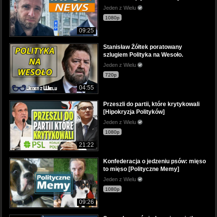
Jeden z Wielu
1080p
09:25
Stanisław Żółtek poratowany
szlugiem Polityka na Wesoło.
Jeden z Wielu
720p
04:55
Przeszli do partii, które krytykowali
[Hipokryzja Polityków]
Jeden z Wielu
1080p
21:22
Konfederacja o jedzeniu psów: mięso
to mięso [Polityczne Memy]
Jeden z Wielu
1080p
09:26