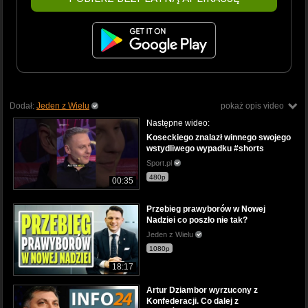
Dodał:
Jeden z Wielu
pokaż opis video
Następne wideo:
Koseckiego znalazł winnego swojego
wstydliwego wypadku #shorts
Sport.pl
480p
00:35
Przebieg prawyborów w Nowej
Nadziei co poszło nie tak?
Jeden z Wielu
1080p
18:17
Artur Dziambor wyrzucony z
Konfederacji. Co dalej z