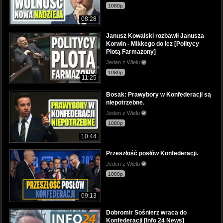
1080p
08:28
Janusz Kowalski rozbawił Janusza
Korwin - Mikkego do łez [Politycy
Plotą Farmazony]
Jeden z Wielu
1080p
11:25
Bosak: Prawybory w Konfederacji są
niepotrzebne.
Jeden z Wielu
1080p
10:44
Przeszłość posłów Konfederacji.
Jeden z Wielu
1080p
09:13
Dobromir Sośnierz wraca do
Konfederacji [Info 24 News]