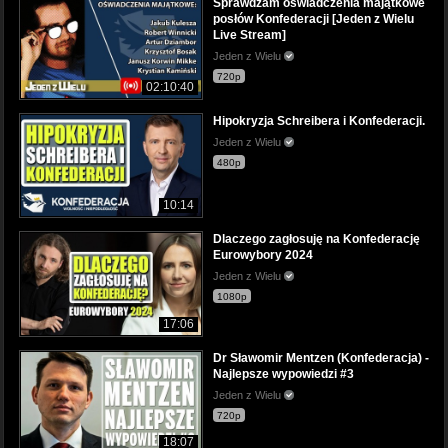
Sprawdzam oświadczenia majątkowe
posłów Konfederacji [Jeden z Wielu
Live Stream]
Jeden z Wielu
720p
02:10:40
Hipokryzja Schreibera i Konfederacji.
Jeden z Wielu
480p
10:14
Dlaczego zagłosuję na Konfederację
Eurowybory 2024
Jeden z Wielu
1080p
17:06
Dr Sławomir Mentzen (Konfederacja) -
Najlepsze wypowiedzi #3
Jeden z Wielu
720p
18:07