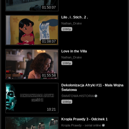
01:50:07
Lilo . i . Stich . 2 .
Nathan_Drake
1080p
01:08:07
Love in the Villa
Nathan_Drake
1080p
01:55:58
Dekolonizacja Afryki #11 - Mała Wojna
Światowa
ŚWIATOWA HISTORIA
1080p
10:21
Kropla Prawdy 3 - Odcinek 1
Kropla Prawdy - serial online