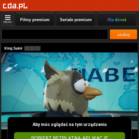
Filmy premium
Seriale premium
Dla dzieci
MENU
szukaj
King Sakir
01:31:11
Aby móc oglądać na tym urządzeniu
POBIERZ BEZPŁATNĄ APLIKACJĘ