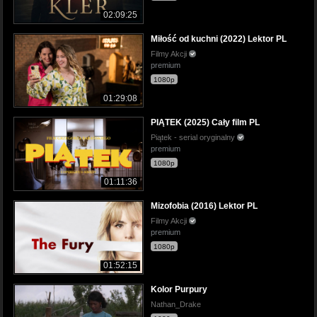
02:09:25
Miłość od kuchni (2022) Lektor PL
Filmy Akcji
premium
1080p
01:29:08
PIĄTEK (2025) Cały film PL
Piątek - serial oryginalny
premium
1080p
01:11:36
Mizofobia (2016) Lektor PL
Filmy Akcji
premium
1080p
01:52:15
Kolor Purpury
Nathan_Drake