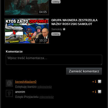
1080p
04:05
GRUPA WAGNERA ZESTRZELIŁA
WAŻNY ROSYJSKI SAMOLOT
Samoloty
1080p
10:10
Komentarze
Zamieść komentarz
benedyktadam0
+ 1
Dziękuję bardzo
odpowiedz
anonim
+ 1
Dzięki Przyjacielu
odpowiedz