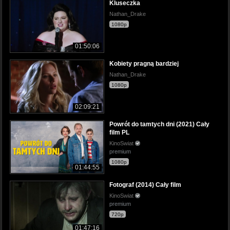
Kluseczka
Nathan_Drake
1080p
01:50:06
Kobiety pragną bardziej
Nathan_Drake
1080p
02:09:21
Powrót do tamtych dni (2021) Cały
film PL
KinoSwiat
premium
1080p
01:44:55
Fotograf (2014) Cały film
KinoSwiat
premium
720p
01:47:16