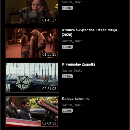
Nathan_Drake
1080p
01:45:17
Kronika świąteczna: Część druga
(2020)
Nathan_Drake
1080p
01:55:25
Kryminalne Zagadki
Nathan_Drake
1080p
02:21:03
Księga. tajemnic.
Nathan_Drake
1080p
02:04:32