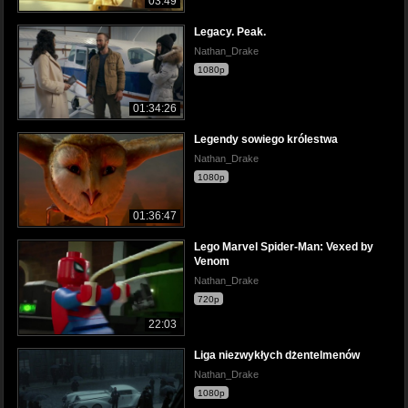
03:49
Legacy. Peak.
Nathan_Drake
1080p
01:34:26
Legendy sowiego królestwa
Nathan_Drake
1080p
01:36:47
Lego Marvel Spider-Man: Vexed by
Venom
Nathan_Drake
720p
22:03
Liga niezwykłych dżentelmenów
Nathan_Drake
1080p