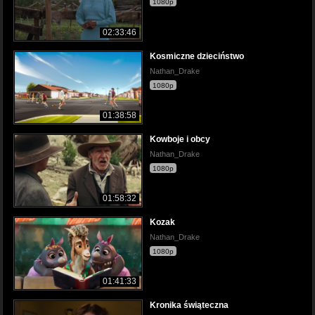
1080p
02:33:46
Kosmiczne dzieciństwo
Nathan_Drake
1080p
01:38:58
Kowboje i obcy
Nathan_Drake
1080p
01:58:32
Kozak
Nathan_Drake
1080p
01:41:33
Kronika świąteczna