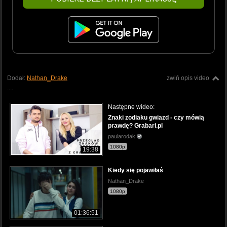
Dodał:
Nathan_Drake
zwiń opis video
....
Następne wideo:
Znaki zodiaku gwiazd - czy mówią
prawdę? Grabari.pl
paularodak
1080p
19:38
Kiedy się pojawiłaś
Nathan_Drake
1080p
01:36:51