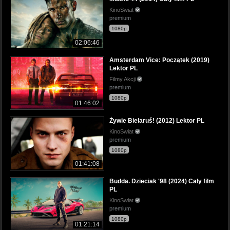
KinoSwiat
premium
1080p
02:06:46
Amsterdam Vice: Początek (2019)
Lektor PL
Filmy Akcji
premium
1080p
01:46:02
Żywie Biełaruś! (2012) Lektor PL
KinoSwiat
premium
1080p
01:41:08
Budda. Dzieciak '98 (2024) Cały film
PL
KinoSwiat
premium
1080p
01:21:14