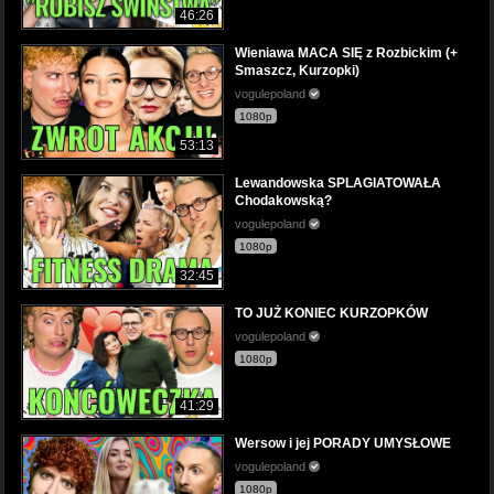
46:26
Wieniawa MACA SIĘ z Rozbickim (+
Smaszcz, Kurzopki)
vogulepoland
1080p
53:13
Lewandowska SPLAGIATOWAŁA
Chodakowską?
vogulepoland
1080p
32:45
TO JUŻ KONIEC KURZOPKÓW
vogulepoland
1080p
41:29
Wersow i jej PORADY UMYSŁOWE
vogulepoland
1080p