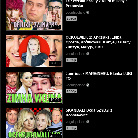
Friz wciska bzdety z Ali za miliony /
Prasówka
vogulepoland
1080p
32:42
COKOLWIEK 1: Andziaks, Ekipa,
Opozda, Królikowski, Kanye, DaBaby,
Żulczyk, Maryja, BBC
vogulepoland
1080p
18:06
Jann jest z MARGINESU. Blanka LUBI
TO
vogulepoland
1080p
46:06
SKANDAL! Doda SZYDZI z
Bohosiewicz
vogulepoland
1080p
46:35