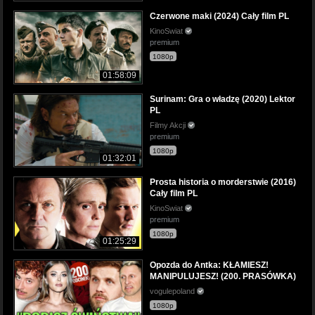
Czerwone maki (2024) Cały film PL
KinoSwiat
premium
1080p
01:58:09
Surinam: Gra o władzę (2020) Lektor
PL
Filmy Akcji
premium
1080p
01:32:01
Prosta historia o morderstwie (2016)
Cały film PL
KinoSwiat
premium
1080p
01:25:29
Opozda do Antka: KŁAMIESZ!
MANIPULUJESZ! (200. PRASÓWKA)
vogulepoland
1080p