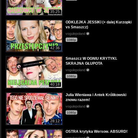
35:25
ODKLEJKA JESSIKI (+ dalej Kurzopki
vs Smaszcz)
vogulepoland
1080p
42:36
Smaszcz W OGNIU KRYTYKI.
SKRAJNA GŁUPOTA
vogulepoland
1080p
40:18
Julia Wieniawa i Antek Królikowski
znowu razem!
vogulepoland
1080p
28:12
OSTRA krytyka Wersow. ABSURD!
vogulepoland