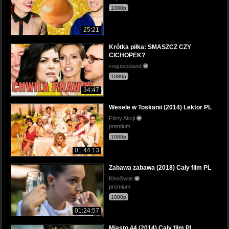
1080p
25:21
Krótka piłka: SMASZCZ CZY
CICHOPEK?
vogulepoland
1080p
34:47
Wesele w Toskanii (2014) Lektor PL
Filmy Akcji
premium
1080p
01:44:13
Zabawa zabawa (2018) Cały film PL
KinoSwiat
premium
1080p
01:24:57
Miasto 44 (2014) Cały film PL