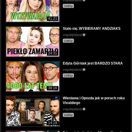
1080p
41:21
Stało się. WYBIERAMY ANDZIAKS
vogulepoland
1080p
24:31
Edyta Górniak jest BARDZO STARA
vogulepoland
1080p
38:16
Wieniawa i Opozda jak w porach roku
Vivaldiego
vogulepoland
1080p
14:19