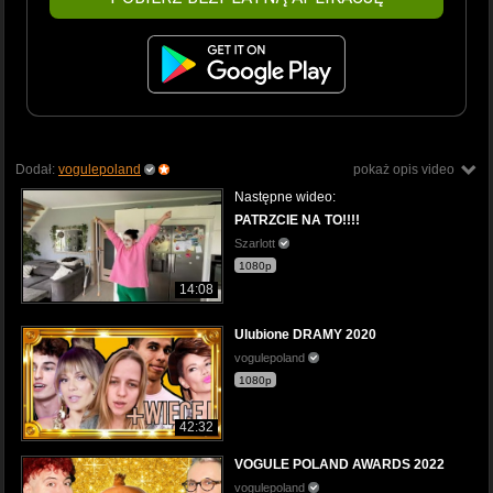
Dodał:
vogulepoland
pokaż opis video
Następne wideo:
PATRZCIE NA TO!!!!
Szarlott
1080p
14:08
Ulubione DRAMY 2020
vogulepoland
1080p
42:32
VOGULE POLAND AWARDS 2022
vogulepoland