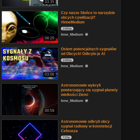
03:35
Czy nasze Słońce to narzędzie
obcych cywilizacji?
#InneMedium
1080p
Inne_Medium
08:20
Osiem potencjalnych sygnałów
od Obcych! Odkryło je AI
1080p
Inne_Medium
03:06
Astronomowie wykryli
powtarzający się sygnał planety
wielkości Ziemi
Inne_Medium
00:59
Astronomowie odkryli obcy
sygnał radiowy w konstelacji
Cefeusza
720p