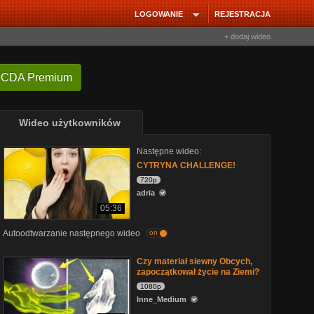
LOGOWANIE
REJESTRACJA
+ dodaj wideo
 CDA Premium
Wideo użytkowników
Następne wideo:
CYTRYNA CHALLENGE!
720p
adria
05:36
Autoodtwarzanie następnego wideo
on
Czy materiał siewny Obcych,
zapoczątkował życie na Ziemi?
1080p
Inne_Medium