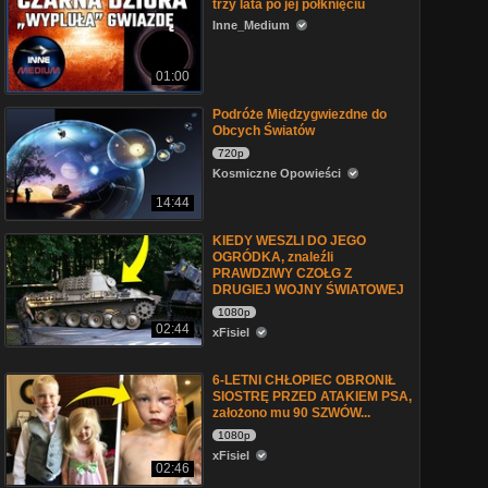
trzy lata po jej połknięciu
Inne_Medium
01:00
Podróże Międzygwiezdne do
Obcych Światów
720p
Kosmiczne Opowieści
14:44
KIEDY WESZLI DO JEGO
OGRÓDKA, znaleźli
PRAWDZIWY CZOŁG Z
DRUGIEJ WOJNY ŚWIATOWEJ
1080p
02:44
xFisiel
6-LETNI CHŁOPIEC OBRONIŁ
SIOSTRĘ PRZED ATAKIEM PSA,
założono mu 90 SZWÓW...
1080p
xFisiel
02:46