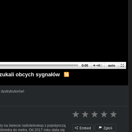
0:00
auto
zukali obcych sygnałów
 dystrybutorów!
zy na świecie radioteleskop z pojedynczą
Embed
Zgłoś
imetra do metra. Od 2017 roku stała się