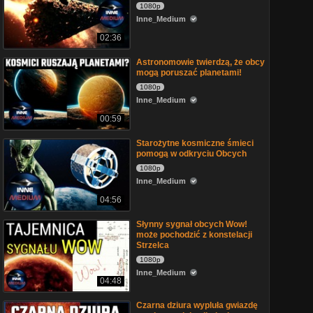
1080p
Inne_Medium
02:36
Astronomowie twierdzą, że obcy
mogą poruszać planetami!
1080p
Inne_Medium
00:59
Starożytne kosmiczne śmieci
pomogą w odkryciu Obcych
1080p
Inne_Medium
04:56
Słynny sygnał obcych Wow!
może pochodzić z konstelacji
Strzelca
1080p
Inne_Medium
04:48
Czarna dziura wypluła gwiazdę