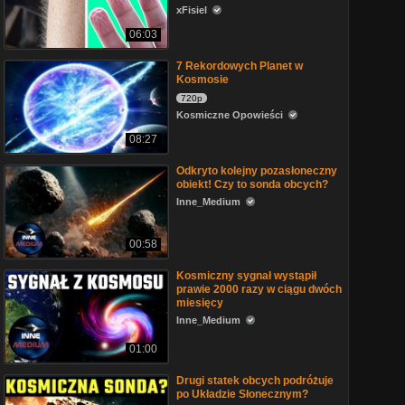
xFisiel
06:03
7 Rekordowych Planet w
Kosmosie
720p
Kosmiczne Opowieści
08:27
Odkryto kolejny pozasłoneczny
obiekt! Czy to sonda obcych?
Inne_Medium
00:58
Kosmiczny sygnał wystąpił
prawie 2000 razy w ciągu dwóch
miesięcy
Inne_Medium
01:00
Drugi statek obcych podróżuje
po Układzie Słonecznym?