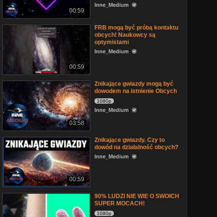
Inne_Medium
00:59
FRB mogą być próbą kontaktu
obcych! Naukowcy są
optymistami
Inne_Medium
00:59
Znikające gwiazdy mogą być
dowodem na istnienie Obcych
1080p
Inne_Medium
03:58
Znikające gwiazdy. Czy to
dowód na działalność obcych?
Inne_Medium
00:59
90% LUDZI NIE WIE O SWOICH
SUPER MOCACH!
1080p