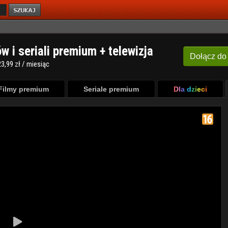
ów i seriali premium + telewizja
Dołącz
do
3,99 zł / miesiąc
Filmy premium
Seriale premium
Dla dzieci