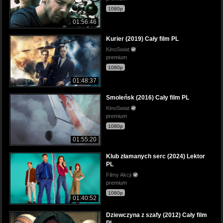
1080p
01:56:46
Kurier (2019) Cały film PL
KinoSwiat
premium
1080p
01:48:37
Smoleńsk (2016) Cały film PL
KinoSwiat
premium
1080p
01:55:20
Klub złamanych serc (2024) Lektor
PL
Filmy Akcji
premium
1080p
01:40:52
Dziewczyna z szafy (2012) Cały film