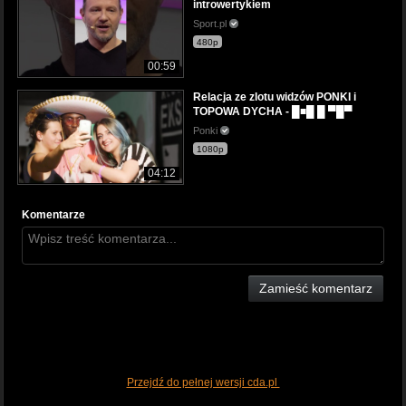
introwertykiem
Sport.pl
480p
00:59
Relacja ze zlotu widzów PONKI i
TOPOWA DYCHA - █■█ █ ▀█▀
Ponki
1080p
04:12
Komentarze
Zamieść komentarz
Przejdź do pełnej wersji cda.pl