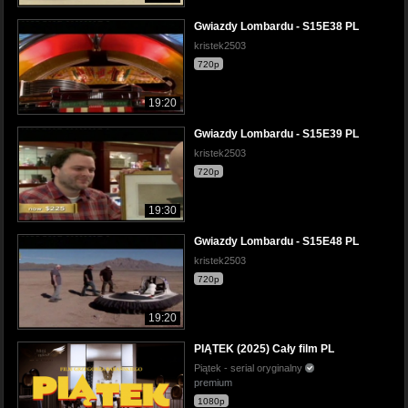
Gwiazdy Lombardu - S15E38 PL
kristek2503
720p
19:20
Gwiazdy Lombardu - S15E39 PL
kristek2503
720p
19:30
Gwiazdy Lombardu - S15E48 PL
kristek2503
720p
19:20
PIĄTEK (2025) Cały film PL
Piątek - serial oryginalny
premium
1080p