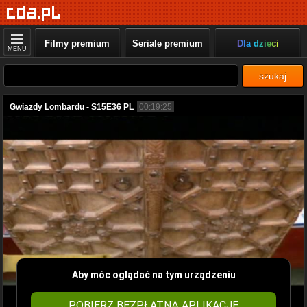
Filmy premium
Seriale premium
Dla dzieci
MENU
szukaj
Gwiazdy Lombardu - S15E36 PL
00:19:25
Aby móc oglądać na tym urządzeniu
POBIERZ BEZPŁATNĄ APLIKACJĘ