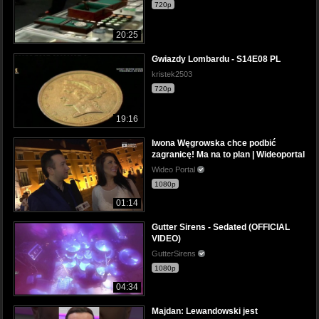
720p
20:25
Gwiazdy Lombardu - S14E08 PL
kristek2503
720p
19:16
Iwona Węgrowska chce podbić
zagranicę! Ma na to plan | Wideoportal
Wideo Portal
1080p
01:14
Gutter Sirens - Sedated (OFFICIAL
VIDEO)
GutterSirens
1080p
04:34
Majdan: Lewandowski jest