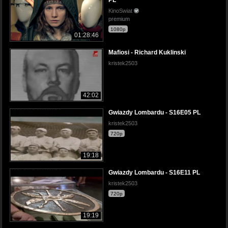
PL
KinoSwiat
premium
1080p
01:28:46
Mafiosi - Richard Kuklinski
kristek2503
42:02
Gwiazdy Lombardu - S16E05 PL
kristek2503
720p
19:18
Gwiazdy Lombardu - S16E11 PL
kristek2503
720p
19:19