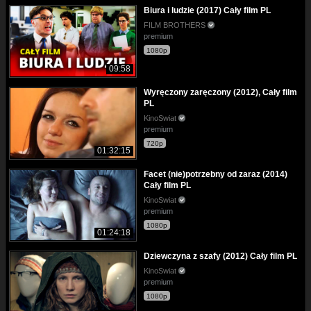
Biura i ludzie (2017) Cały film PL
FILM BROTHERS
premium
1080p
09:58
Wyręczony zaręczony (2012), Cały film
PL
KinoSwiat
premium
720p
01:32:15
Facet (nie)potrzebny od zaraz (2014)
Cały film PL
KinoSwiat
premium
1080p
01:24:18
Dziewczyna z szafy (2012) Cały film PL
KinoSwiat
premium
1080p