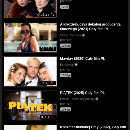
premium
720p
01:27:43
Arcydzieło, czyli dekalog producenta
filmowego (2023) Cały film PL
Video Brothers
premium
1080p
01:26:47
Mayday (2020) Cały film PL
KinoSwiat
premium
1080p
01:48:50
PIĄTEK (2025) Cały film PL
Piątek - serial oryginalny
premium
1080p
01:11:36
Koszmar minionej zimy (2002), Cały film