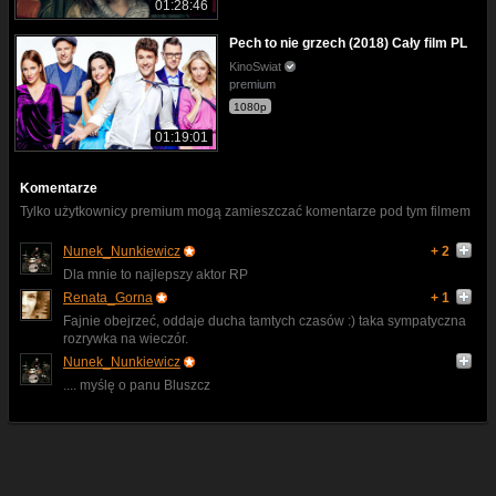
01:28:46
Pech to nie grzech (2018) Cały film PL
KinoSwiat
premium
1080p
01:19:01
Komentarze
Tylko użytkownicy premium mogą zamieszczać komentarze pod tym filmem
Nunek_Nunkiewicz
+ 2
Dla mnie to najlepszy aktor RP
Renata_Gorna
+ 1
Fajnie obejrzeć, oddaje ducha tamtych czasów :) taka sympatyczna
rozrywka na wieczór.
Nunek_Nunkiewicz
.... myślę o panu Bluszcz