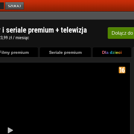
y i seriale premium + telewizja
Dołącz
do
3,99 zł / miesiąc
Filmy premium
Seriale premium
Dla dzieci