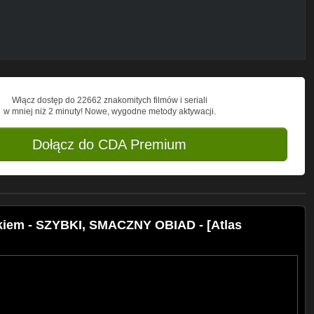
Włącz dostęp do 22662 znakomitych filmów i seriali
w mniej niż 2 minuty! Nowe, wygodne metody aktywacji.
Dołącz do CDA Premium
akiem - SZYBKI, SMACZNY OBIAD - [Atlas