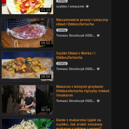
1080p
szybko i smacznie
01:15
Niesamowicie prosty i smaczny
obiad / Oddaszfartucha
1080p
Tomasz Strzelczyk ODD...
09:50
Szybki Obiad z Worka ! /
Oddaszfartucha
1080p
Tomasz Strzelczyk ODD...
08:08
Makaron z leśnymi grzybami
/Oddaszfartucha #grzyby #obiad
#makaron
Tomasz Strzelczyk ODD...
00:59
Danie z makaronu i jajek na
szybko. Jak zrobić smażony
makaron z jajkiem i serem?