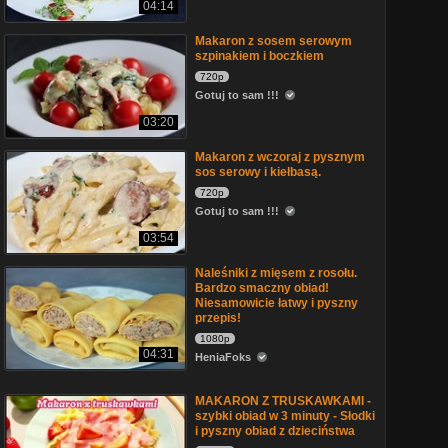
04:14
Makaron z sosem serowym
szpinakiem i boczkiem
720p
Gotuj to sam !!!
03:20
Makaron z wczoraj z pysznym
sos serowy i kiełbasą.
720p
Gotuj to sam !!!
03:54
Naleśniki z mięsem z rosołu.
Bardzo smaczny obiad!
Niesamowicie łatwy i pyszny
przepis!
1080p
04:31
HeniaFoks
MAKARON Z TRUSKAWKAMI -
szybki obiad w 3 minuty - Słodki
i pyszny obiad z dzieciństwa