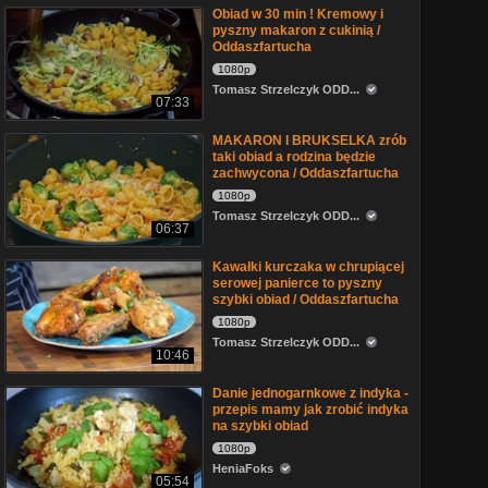
Obiad w 30 min ! Kremowy i
pyszny makaron z cukinią /
Oddaszfartucha
1080p
Tomasz Strzelczyk ODD...
07:33
MAKARON I BRUKSELKA zrób
taki obiad a rodzina będzie
zachwycona / Oddaszfartucha
1080p
Tomasz Strzelczyk ODD...
06:37
Kawałki kurczaka w chrupiącej
serowej panierce to pyszny
szybki obiad / Oddaszfartucha
1080p
Tomasz Strzelczyk ODD...
10:46
Danie jednogarnkowe z indyka -
przepis mamy jak zrobić indyka
na szybki obiad
1080p
HeniaFoks
05:54