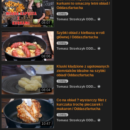
kurkami to smaczny letni obiad /
Oddaszfartucha
1080p
Tomasz Strzelczyk ODD...
08:07
Szybki obiad z kiełbasą w roli
głównej / Oddaszfartucha
1080p
Tomasz Strzelczyk ODD...
08:06
Kluski kładzione z ugotowanych
ziemniaków idealne na szybki
obiad/ Oddaszfartucha
1080p
Tomasz Strzelczyk ODD...
08:04
Co na obiad ? wystarczy filet z
kurczaka trochę pieczarek i
makaron / Oddaszfartucha
1080p
Tomasz Strzelczyk ODD...
10:47