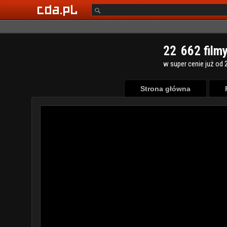
2
2
6
6
2
film
w super cenie już od 2
Strona główna