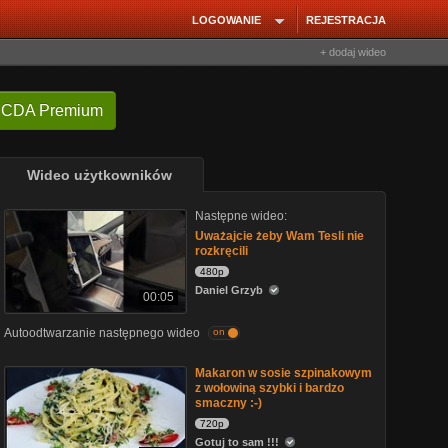
LOGOWANIE
REJESTRACJA
+ dodaj wideo
 CDA Premium
Wideo użytkowników
Następne wideo:
Uważajcie żeby Wam Tesli nie
rozkręcili
480p
Daniel Grzyb
00:05
Autoodtwarzanie następnego wideo
on
Makaron w sosie szpinakowym
z wołowiną szybki i bardzo
smaczny :-)
720p
Gotuj to sam !!!