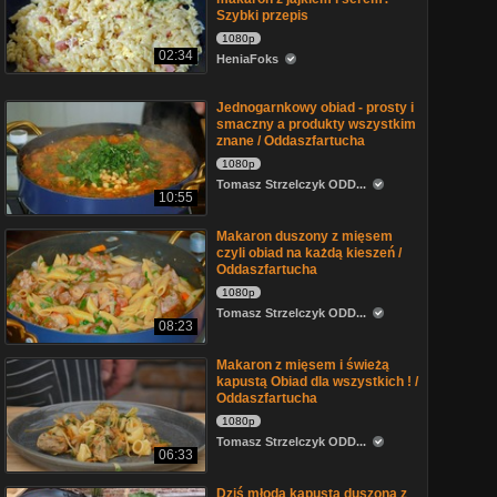
Szybki przepis
1080p
02:34
HeniaFoks
Jednogarnkowy obiad - prosty i
smaczny a produkty wszystkim
znane / Oddaszfartucha
1080p
Tomasz Strzelczyk ODD...
10:55
Makaron duszony z mięsem
czyli obiad na każdą kieszeń /
Oddaszfartucha
1080p
Tomasz Strzelczyk ODD...
08:23
Makaron z mięsem i świeżą
kapustą Obiad dla wszystkich ! /
Oddaszfartucha
1080p
Tomasz Strzelczyk ODD...
06:33
Dziś młoda kapusta duszona z