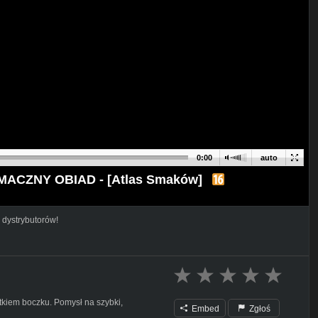
0:00
auto
 SMACZNY OBIAD - [Atlas Smaków]
 dystrybutorów!
tkiem boczku. Pomysł na szybki,
Embed
Zgłoś