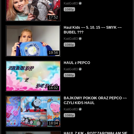
KatiGol83
1080p
17:52
Haul Kids ~~ 5. 10. 15 ~~ SMYK ~~
BUBEL ???
KatiGol83
1080p
19:56
HAUL z PEPCO
KatiGol83
1080p
16:02
BAJKOWY POKOIK ORAZ PEPCO ~~
CZYLI KIDS HAUL
KatiGol83
1080p
18:04
HAUL Z KIK - ROZCZAROWAŁAM SIĘ