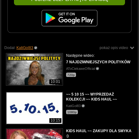
Dodał:
KatiGol83
pokaż opis video
Następne wideo:
7 NAJDZIWNIEJSZYCH POLITYKÓW
AToCiekaweOfficial
720p
10:01
~~ 5 10 15 ~~ WYPRZEDAŻ
KOLEKCJI ~~ KIDS HAUL ~~
KatiGol83
1080p
10:15
KIDS HAUL ~~ ZAKUPY DLA SMYKA
:)