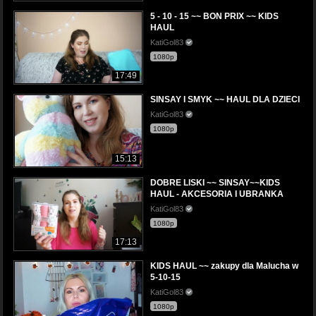
5 - 10 - 15 ~~ BON PRIX ~~ KIDS
HAUL
KatiGol83
1080p
17:49
SINSAY I SMYK ~~ HAUL DLA DZIECI
KatiGol83
1080p
15:13
DOBRE LISKI ~~ SINSAY~~KIDS
HAUL - AKCESORIA I UBRANKA
KatiGol83
1080p
17:13
KIDS HAUL ~~ zakupy dla Malucha w
5-10-15
KatiGol83
1080p