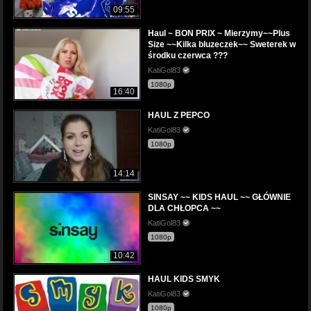
09:55
Haul ~ BON PRIX ~ Mierzymy~~Plus
Size ~~Kilka bluzeczek~~ Sweterek w
środku czerwca ???
KatiGol83
1080p
16:40
HAUL Z PEPCO
KatiGol83
1080p
14:14
SINSAY ~~ KIDS HAUL ~~ GŁÓWNIE
DLA CHŁOPCA ~~
KatiGol83
1080p
10:42
HAUL KIDS SMYK
KatiGol83
1080p