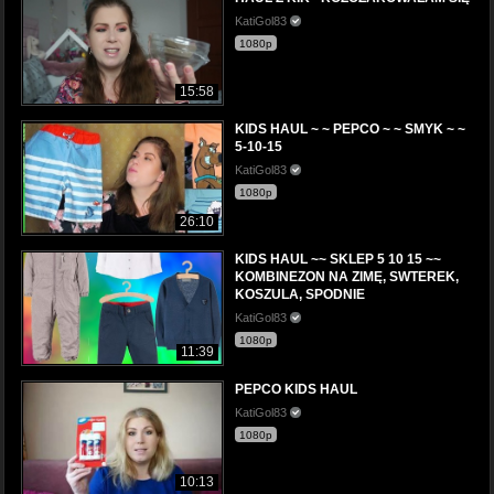
KatiGol83
1080p
15:58
KIDS HAUL ~ ~ PEPCO ~ ~ SMYK ~ ~
5-10-15
KatiGol83
1080p
26:10
KIDS HAUL ~~ SKLEP 5 10 15 ~~
KOMBINEZON NA ZIMĘ, SWTEREK,
KOSZULA, SPODNIE
KatiGol83
1080p
11:39
PEPCO KIDS HAUL
KatiGol83
1080p
10:13