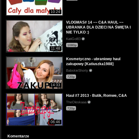
10:24
VLOGMAS# 14 ~~ C&A HAUL ~~
UBRANKA DLA DZIECI NA ŚWIĘTA I
NIE TYLKO :)
KatiGol83
1080p
11:48
Kosmetyczno - ubraniowy haul
zakupowy [Katiuszka1988]
BabskieShorty
720p
14:33
Haul #7 2013 - Butik, Romwe, C&A
TheOleskaaa
720p
06:46
Komentarze