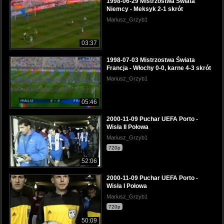
1998-06-29 Mistrzostwa Świata
Niemcy - Meksyk 2-1 skrót
Mariusz_Grzyb1
03:37
1998-07-03 Mistrzostwa Świata
Francja - Włochy 0-0, karne 4-3 skrót
Mariusz_Grzyb1
05:46
2000-11-09 Puchar UEFA Porto -
Wisła II Połowa
Mariusz_Grzyb1
720p
52:06
2000-11-09 Puchar UEFA Porto -
Wisła I Połowa
Mariusz_Grzyb1
720p
50:09