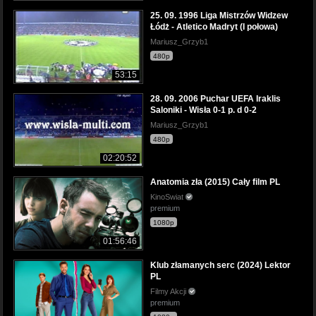
25. 09. 1996 Liga Mistrzów Widzew
Łódż - Atletico Madryt (I połowa)
Mariusz_Grzyb1
480p
53:15
28. 09. 2006 Puchar UEFA Iraklis
Saloniki - Wisła 0-1 p. d 0-2
Mariusz_Grzyb1
480p
02:20:52
Anatomia zła (2015) Cały film PL
KinoSwiat
premium
1080p
01:56:46
Klub złamanych serc (2024) Lektor
PL
Filmy Akcji
premium