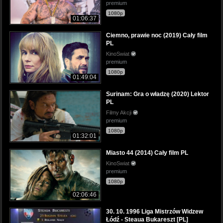
premium
1080p
01:06:37
Ciemno, prawie noc (2019) Cały film
PL
KinoSwiat
premium
1080p
01:49:04
Surinam: Gra o władzę (2020) Lektor
PL
Filmy Akcji
premium
1080p
01:32:01
Miasto 44 (2014) Cały film PL
KinoSwiat
premium
1080p
02:06:46
30. 10. 1996 Liga Mistrzów Widzew
Łódź - Steaua Bukareszt [PL]