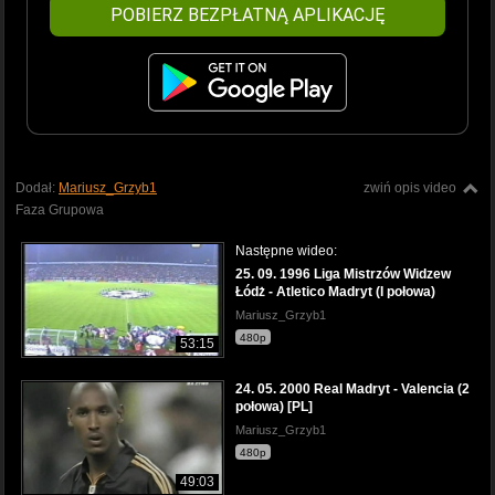
POBIERZ BEZPŁATNĄ APLIKACJĘ
Dodał:
Mariusz_Grzyb1
zwiń opis video
Faza Grupowa
Następne wideo:
25. 09. 1996 Liga Mistrzów Widzew
Łódż - Atletico Madryt (I połowa)
Mariusz_Grzyb1
480p
53:15
24. 05. 2000 Real Madryt - Valencia (2
połowa) [PL]
Mariusz_Grzyb1
480p
49:03