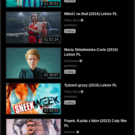
1080p
01:40:52
Miłość na Bali (2024) Lektor PL
Filmy Akcji
premium
1080p
01:52:24
Maria Skłodowska-Curie (2016)
Lektor PL
KinoSwiat
premium
1080p
01:36:07
Tydzień grozy (2016) Lektor PL
Filmy Akcji
premium
1080p
01:48:03
Popek. Każda z blizn (2022) Cały film
PL
Netlook