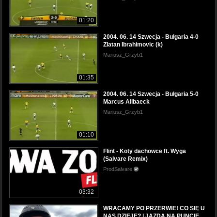
01:20
2004. 06. 14 Szwecja - Bułgaria 4-0
Zlatan Ibrahimovic (k)
Mariusz_Grzyb1
01:35
2004. 06. 14 Szwecja - Bułgaria 5-0
Marcus Allbaeck
Mariusz_Grzyb1
01:10
Flint - Koty dachowce ft. Wyga
(Salvare Remix)
ProdSalvare
03:32
WRACAMY PO PRZERWIE! CO SIĘ U
NAS DZIEJE? | JAZDA NA PUNCIE