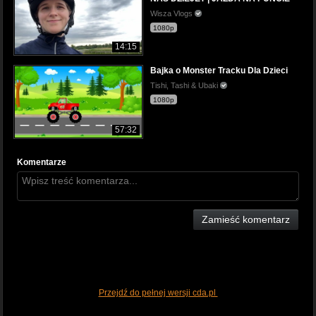
Wisza Vlogs
1080p
14:15
Bajka o Monster Tracku Dla Dzieci
Tishi, Tashi & Ubaki
1080p
57:32
Komentarze
Zamieść komentarz
Przejdź do pełnej wersji cda.pl