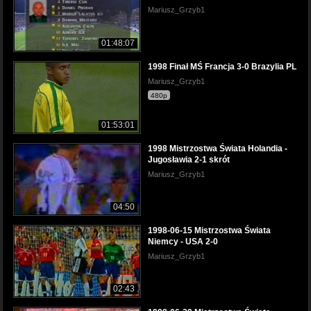
Mariusz_Grzyb1
01:48:07
1998 Finał MŚ Francja 3-0 Brazylia PL
Mariusz_Grzyb1
480p
01:53:01
1998 Mistrzostwa Świata Holandia -
Jugosławia 2-1 skrót
Mariusz_Grzyb1
04:50
1998-06-15 Mistrzostwa Świata
Niemcy - USA 2-0
Mariusz_Grzyb1
02:43