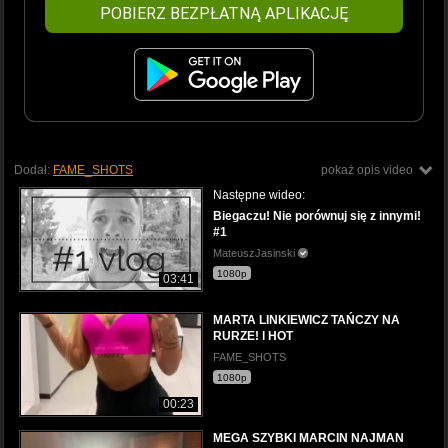
POBIERZ BEZPŁATNĄ APLIKACJĘ
Dodał:
FAME_SHOTS
pokaż opis video
Następne wideo:
Biegaczu! Nie porównuj się z innymi!
#1
MateuszJasinski
1080p
03:41
MARTA LINKIEWICZ TAŃCZY NA
RURZE! l HOT
FAME_SHOTS
1080p
00:23
MEGA SZYBKI MARCIN NAJMAN