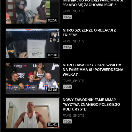
MINI MAJKU PO GALI FAME MMA 5!
*SŁABO SIĘ ZACHOWALIŚCIE!*
FAME_SHOTS
720p
02:56
NITRO SZCZERZE O RELACJI Z
FRIZEM!
FAME_SHOTS
720p
02:36
NITRO ZAWALCZY Z KRUSZWILEM
NA FAME MMA 6! *POTWIERDZONA
WALKA!*
FAME_SHOTS
720p
03:06
NOWY ZAWODNIK FAME MMA?
*WYZYWA ZNANEGO POLSKIEGO
KULTURYSTE!
FAME_SHOTS
720p
01:41