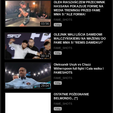
OLEH RIASZAŃCZEW PRZECIWNIK
HASSANA POKAZUJE FORMĘ NA
MEDIA TRENINGU PRZED FAME
MMA 5! *ALE FORMA!
FAME_SHOTS
03:56
720p
OLEJNIK WALI LIŚCIA DAWIDOWI
MALCZYŃSKIEMU NA WAŻENIU DO
FAME MMA 5! *REMIS DAWIDKU!*
FAME_SHOTS
720p
00:14
Oleksandr Usyk vs Chazz
Witherspoon full fight l Cała walka l
FAMESHOTS
FAME_SHOTS
720p
29:04
OSTATNIE POŻEGNANIE
BELMONDO... [*]
FAME_SHOTS
720p