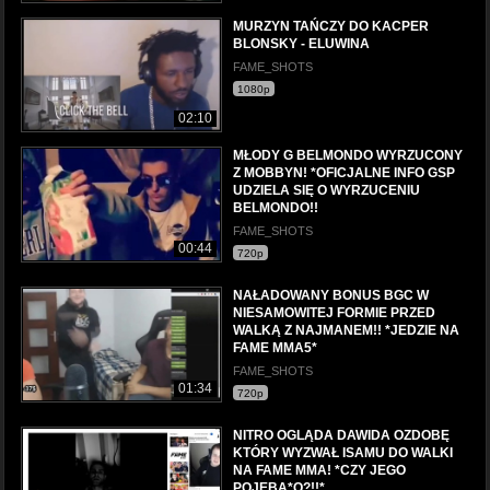
MURZYN TAŃCZY DO KACPER
BLONSKY - ELUWINA
FAME_SHOTS
1080p
02:10
MŁODY G BELMONDO WYRZUCONY
Z MOBBYN! *OFICJALNE INFO GSP
UDZIELA SIĘ O WYRZUCENIU
BELMONDO!!
FAME_SHOTS
00:44
720p
NAŁADOWANY BONUS BGC W
NIESAMOWITEJ FORMIE PRZED
WALKĄ Z NAJMANEM!! *JEDZIE NA
FAME MMA5*
FAME_SHOTS
01:34
720p
NITRO OGLĄDA DAWIDA OZDOBĘ
KTÓRY WYZWAŁ ISAMU DO WALKI
NA FAME MMA! *CZY JEGO
POJEBA*O?!!*