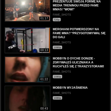
PREZENTUJE SWOJĄ FORMĘ NA
MEDIA TRENINGU PRZED FAME
MMA5! *WOW!*
FAME_SHOTS
01:17
720p
MERGHANI POTWIERDZONY NA
FAME MMA? *PRZYGOTOWYWAŁ SIĘ
DO GALI
FAME_SHOTS
1080p
00:13
MOBBYN O OYCHE DONIZIE -
ZGRYWAŁEŚ ULICZNIAKA A
RUCH*ŁEŚ SIĘ Z TRANZYSTORAMI!
FAME_SHOTS
1080p
01:22
MOBBYN WYJAŚNIENIA
FAME_SHOTS
1080p
00:43