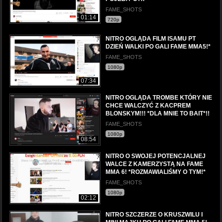
FAME_SHOTS
01:14
720p
NITRO OGLĄDA FILM ISAMU PT
DZIEŃ WALKI PO GALI FAME MMA5!*
FAME_SHOTS
1080p
07:34
NITRO OGLĄDA TROMBE KTÓRY NIE
CHCE WALCZYĆ Z KACPREM
BLONSKYM!!! *DLA MNIE TO BAIT*!!
FAME_SHOTS
1080p
08:54
NITRO O SWOJEJ POTENCJALNEJ
WALCE Z KAMERZYSTĄ NA FAME
MMA 6! *ROZMAWIALIŚMY O TYM!*
FAME_SHOTS
1080p
02:12
NITRO SZCZERZE O KRUSZWILU I