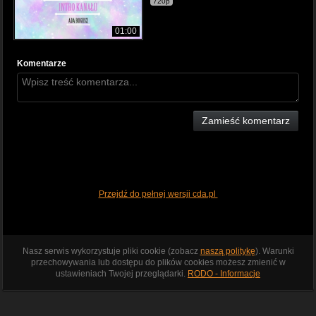
720p
01:00
Komentarze
Zamieść komentarz
Przejdź do pełnej wersji cda.pl
Nasz serwis wykorzystuje pliki cookie (zobacz
naszą politykę
). Warunki
przechowywania lub dostępu do plików cookies możesz zmienić w
ustawieniach Twojej przeglądarki.
RODO - Informacje