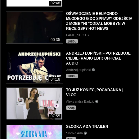
02:48
OŚWIADCZENIE BELMONDO
MŁODEGO G DO SPRAWY ODEJŚCIA
Z MOBBYN! *ODDAŁ MOBBYN W
RĘCE GSP? HOT NEWS
FAME_SHOTS
00:35
1080p
ANDRZEJ ŁUPIŃSKI - POTRZEBUJĘ
CIEBIE (RADIO EDIT) OFFICIAL
AUDIO
Andrzej Łupiński
1080p
04:18
TO JUŻ KONIEC, POGADANKA |
VLOG
Aleksandra Badzio
720p
07:55
SŁODKA ADA TRAILER
Słodka Ada