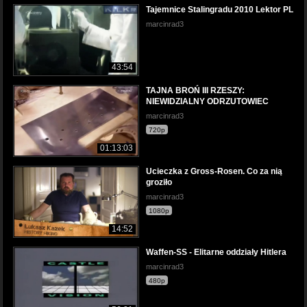
Tajemnice Stalingradu 2010 Lektor PL
marcinrad3
43:54
TAJNA BROŃ III RZESZY:
NIEWIDZIALNY ODRZUTOWIEC
marcinrad3
720p
01:13:03
Ucieczka z Gross-Rosen. Co za nią
groziło
marcinrad3
1080p
14:52
Waffen-SS - Elitarne oddziały Hitlera
marcinrad3
480p