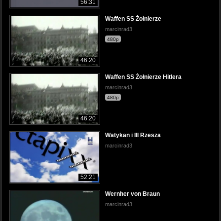
56:31
Waffen SS Żołnierze
marcinrad3
480p
46:20
Waffen SS Żołnierze Hitlera
marcinrad3
480p
46:20
Watykan i III Rzesza
marcinrad3
52:21
Wernher von Braun
marcinrad3