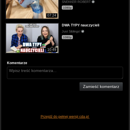
SNEKKER ROBERT
1080p
07:24
DWA TYPY nauczycieli
Just Siblings!
1080p
10:49
Komentarze
Zamieść komentarz
Przejdź do pełnej wersji cda.pl