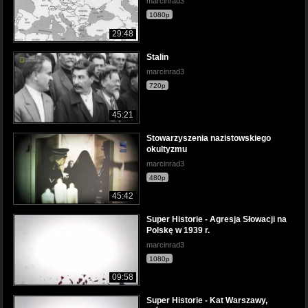
marcinrad3
1080p
29:48
Stalin
marcinrad3
720p
45:21
Stowarzyszenia nazistowskiego
okultyzmu
marcinrad3
480p
45:42
Super Historie - Agresja Słowacji na
Polskę w 1939 r.
marcinrad3
1080p
09:58
Super Historie - Kat Warszawy,