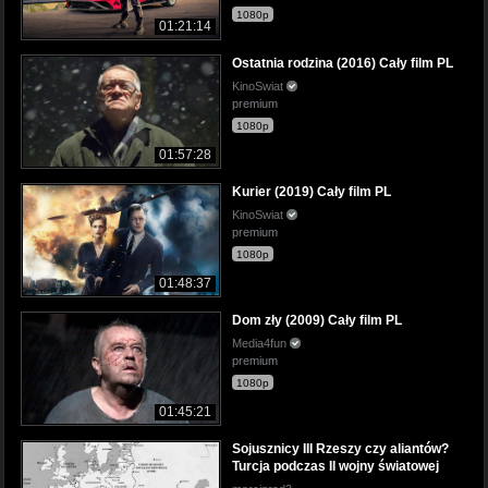
1080p
01:21:14
Ostatnia rodzina (2016) Cały film PL
KinoSwiat
premium
1080p
01:57:28
Kurier (2019) Cały film PL
KinoSwiat
premium
1080p
01:48:37
Dom zły (2009) Cały film PL
Media4fun
premium
1080p
01:45:21
Sojusznicy III Rzeszy czy aliantów?
Turcja podczas II wojny światowej