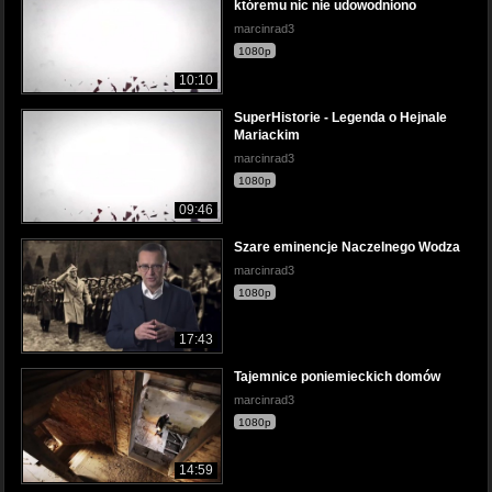
któremu nic nie udowodniono
marcinrad3
1080p
10:10
SuperHistorie - Legenda o Hejnale
Mariackim
marcinrad3
1080p
09:46
Szare eminencje Naczelnego Wodza
marcinrad3
1080p
17:43
Tajemnice poniemieckich domów
marcinrad3
1080p
14:59