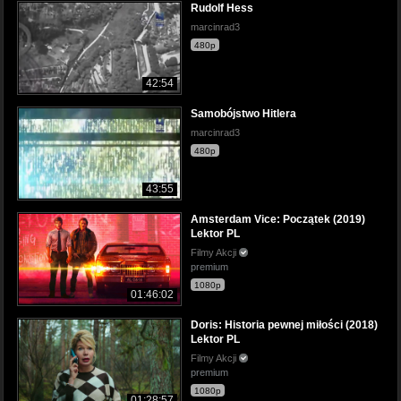
Rudolf Hess
marcinrad3
480p
42:54
Samobójstwo Hitlera
marcinrad3
480p
43:55
Amsterdam Vice: Początek (2019)
Lektor PL
Filmy Akcji
premium
1080p
01:46:02
Doris: Historia pewnej miłości (2018)
Lektor PL
Filmy Akcji
premium
1080p
01:28:57