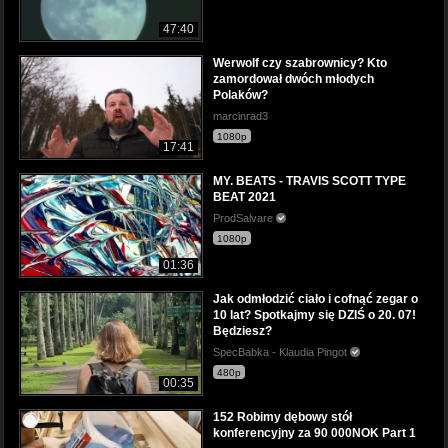
47:40
Werwolf czy szabrownicy? Kto
zamordował dwóch młodych
Polaków?
marcinrad3
1080p
17:41
MY. BEATS - TRAVIS SCOTT TYPE
BEAT 2021
ProdSalvare
1080p
01:36
Jak odmłodzić ciało i cofnąć zegar o
10 lat? Spotkajmy się DZIŚ o 20. 07!
Będziesz?
SpecBabka - Klaudia Pingot
480p
00:35
152 Robimy dębowy stół
konferencyjny za 90 000NOK Part 1