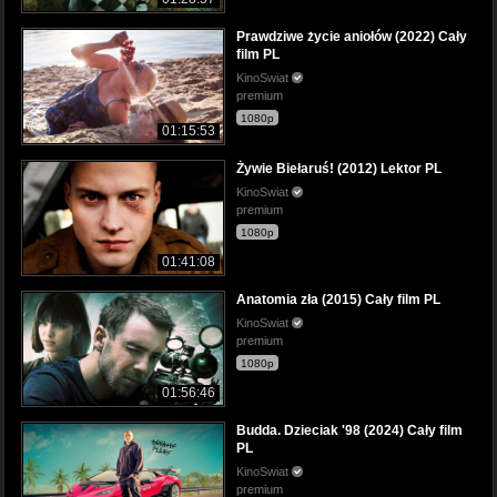
Prawdziwe życie aniołów (2022) Cały
film PL
KinoSwiat
premium
1080p
01:15:53
Żywie Biełaruś! (2012) Lektor PL
KinoSwiat
premium
1080p
01:41:08
Anatomia zła (2015) Cały film PL
KinoSwiat
premium
1080p
01:56:46
Budda. Dzieciak '98 (2024) Cały film
PL
KinoSwiat
premium