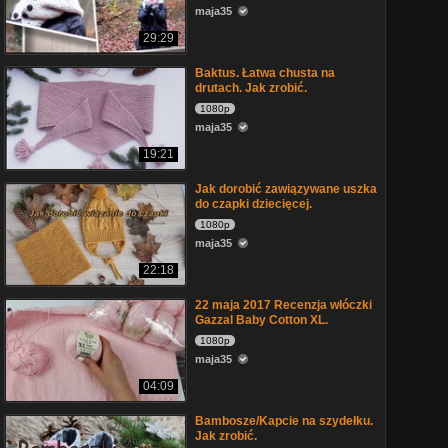
maja35
29:29
Baktus. Łatwa chusta na
drutach. Jak zrobić.
1080p
maja35
19:21
Jak dorobić zawiązywane uszka
do czapki dziecięcej.
1080p
maja35
22:18
22 maja 2017 Recenzja włóczki
Gazzal Baby Cotton XL.
1080p
maja35
04:09
Bambosze/Kapcie na szydełku.
Jak zrobić.