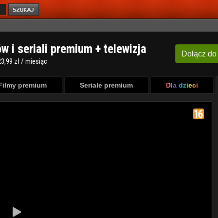
ów i seriali premium + telewizja
Dołącz
do
3,99 zł / miesiąc
Filmy premium
Seriale premium
Dla dzieci