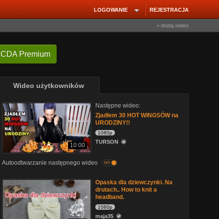
LOGOWANIE
REJESTRACJA
+ dodaj wideo
 CDA Premium
Wideo użytkowników
Następne wideo:
Zjadłem 30 HOT WINGSÓW na
URODZINY!!
1080p
TURSON
10:00
Autoodtwarzanie następnego wideo
on
Opaska dla dziewczynki. Na
drutach.. How to knit a
headband.
1080p
maja35