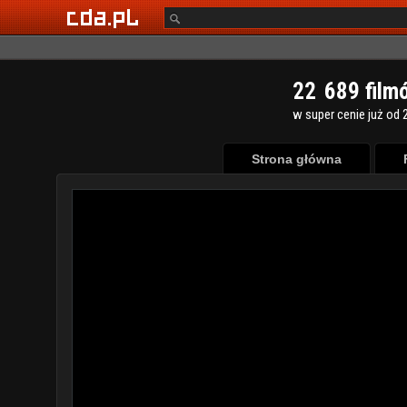
2
2
6
8
9
film
w super cenie już od 2
Strona główna