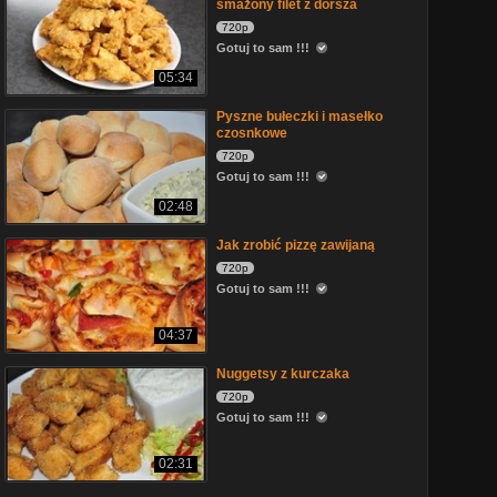
smażony filet z dorsza
720p
Gotuj to sam !!!
05:34
Pyszne bułeczki i masełko
czosnkowe
720p
Gotuj to sam !!!
02:48
Jak zrobić pizzę zawijaną
720p
Gotuj to sam !!!
04:37
Nuggetsy z kurczaka
720p
Gotuj to sam !!!
02:31