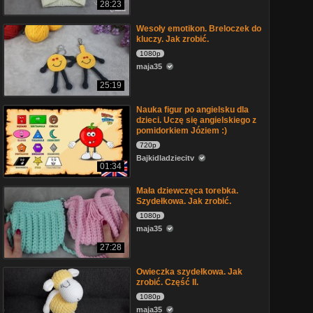
28:23
Wesoły emotikon. Breloczek do
kluczy. Jak zrobić.
1080p
maja35
25:19
Nauka figur po angielsku dla
dzieci. Uczę się angielskiego z
pomidorkiem Józiem :)
720p
Bajkidladziecitv
01:34
Mała dziewczęca torebka.
Szydełkowa. Jak zrobić.
1080p
maja35
27:28
Owieczka szydełkowa. Jak
zrobić. Część II.
1080p
maja35