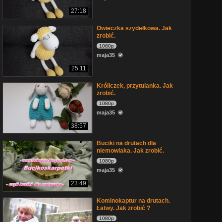
27:18
Owieczka szydełkowa. Jak
zrobić.
1080p
maja35
25:11
Króliczek, przytulanka. Jak
zrobić.
1080p
maja35
38:57
Buciki na drutach dla
niemowlaka. Jak zrobić.
1080p
maja35
23:49
Kominokaptur na drutach.
Łatwy. Jak zrobić ?
1080p