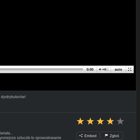
0:00
auto
 dystrybutorów!
wiata...
Embed
Zgłoś
jsłynniejsze sztuczki to spowodowanie