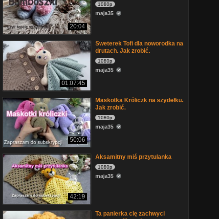
1080p
maja35
20:04
Sweterek Tofi dla noworodka na
drutach. Jak zrobić.
1080p
maja35
01:07:45
Maskotka Króliczk na szydełku.
Jak zrobić.
1080p
maja35
50:06
Aksamitny miś przytulanka
1080p
maja35
42:19
Ta panierka cię zachwyci