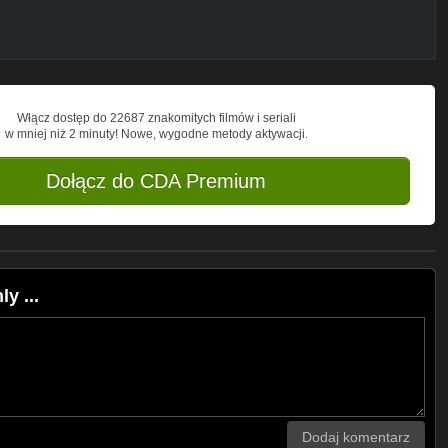
Włącz dostęp do 22687 znakomitych filmów i seriali
w mniej niż 2 minuty! Nowe, wygodne metody aktywacji.
Dołącz do CDA Premium
y ...
Dodaj komentarz