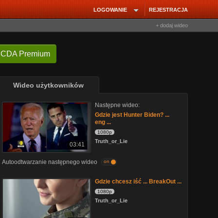
LOGOWANIE
REJESTRACJA
+ dodaj wideo
 CDA Premium
Wideo użytkowników
Następne wideo:
Gdzie jest Hunter Biden? ...
eng ...
1080p
Truth_or_Lie
03:41
Autoodtwarzanie następnego wideo
on
Gdzie chcesz iść ... BreakOut ...
1080p
Truth_or_Lie