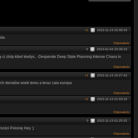
+1
2022-11-13 22:08:33
śle.
Odpowiedz
0
2023-01-04 23:39:10
ci zloty kibel kiedys...-Desperate Deep State Planning Intense Chaos in
Odpowiedz
+1
2022-11-13 10:27:42
ch denatòw wieki temu a teraz cala europa
Odpowiedz
+2
2022-11-13 21:03:10
Odpowiedz
0
2022-11-13 01:25:32
ości Polonię Hey ;)
Odpowiedz