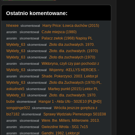
Ostatnio komentowane:
hhexee
Harry Price: Łowca duchów (2015)
skomentował
Lektor PL
Czułe miejsca (1980)
anonim
skomentował
Palacz zwłok (1968) Napisy PL
anonim
skomentował
Wyklety_63
Złoto dla zuchwałych. 1970.
skomentował
lektor.pl
Wyklety_63
Złoto. dla. zuchwałych. (1970)
skomentował
Wyklety_63
Złoto dla zuchwałych (1970)
skomentował
[Lektor PL] - Kellys Heroes
Wiktoryna, czyli czy pan pochodzi z
anonim
skomentował
Beauvais (1971)
Wyklety_63
Wojenny. -KELLYS HEROES. -
skomentował
Złoto dla zuchwałych. (1970) napisy
Shade. Pokerzysci. 2003. Lektor.pl
anonim
skomentował
Wyklety_63
Złoto dla Zuchwałych (1970) PL.
skomentował
720p. BRRip
askudnek5
Martwy punkt (2015) Lektor PL
skomentował
Wyklety_63
Złoto. dla. zuchwałych. 1970.
skomentował
Lektor.pl
bube
Hangar 1 - Akta Ufo - S02E10 [PL][HD]
skomentował
songqinge922
Wróciła jeszcze gorętsza z
skomentował
bliźniakami władcy
biz7182
Sprawy Wydziału Pierwszego S01E08
skomentował
Lektor PL
Were. the. Millers. Millerowie. 2013.
anonim
skomentował
Lektor.pl
Gwiezdne Wrota - SG1 7x15
anonim
skomentował
Gandhi. 1982. Lektor.pl
anonim
skomentował