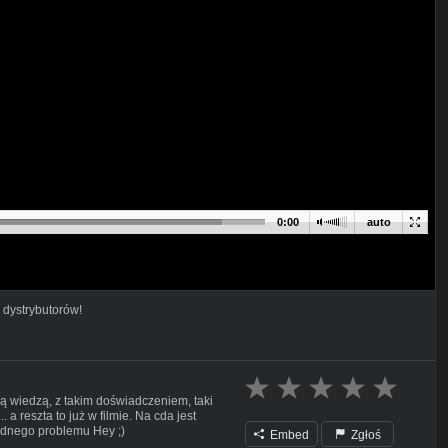
0:00
auto
 dystrybutorów!
aką wiedzą, z takim doświadczeniem, taki
.. a reszta to już w filmie. Na cda jest
żadnego problemu Hey ;)
Embed
Zgłoś