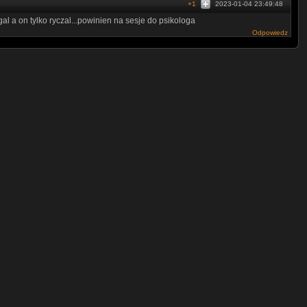
+1
2023-01-04 23:49:48
l a on tylko ryczal...powinien na sesje do psikologa
Odpowiedz