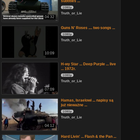
subtitles ...
1080p
Truth_or_Lie
04:32
Guns N' Roses .... two songs ...
1080p
Truth_or_Lie
10:09
H-wy Star ... Deep Purple ... live
... 1972r.
1080p
Truth_or_Lie
07:09
Hamas, Israelowi ... napisy są
już nieważne ...
1080p
Truth_or_Lie
04:12
Hard Livin' ... Flash & the Pan ...