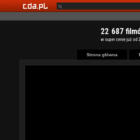
2
2
6
8
7
film
w super cenie już od 2
Strona główna