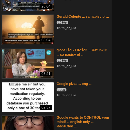
26:04
Gerald Celente ... są napisy pl ...
1080p
Truth_or_Lie
08:04
globaliści - Litości! ... Ratunku!
... są napisy pl ...
1080p
Truth_or_Lie
03:51
Google pizza ... eng ...
720p
Truth_or_Lie
02:37
Google wants to CONTROL your
mind! ... english only ...
RedaCted ...