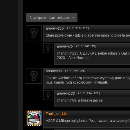
Najlepsze komentarze
anonim215
(*.*.219.215)
Stare przysłowie - gdzie diabeł nie może to bide ta po
anonim75
(*.*.247.75)
@anonim215: CZUBKA z siebie robisz ? Daliby 
2023 – Alex Newman
anonim89
(*.*.229.89)
Tak sie właśnie kończą zamorskie wyprawy pare złoty
musi karmić tych kozojebców i małpiatki
anonim122
(*.*.234.122)
@anonim89: a troszkę jaśniej
Truth_or_Lie
ASAP & Miłego oglądania. Pozdrawiam, a w szczególn