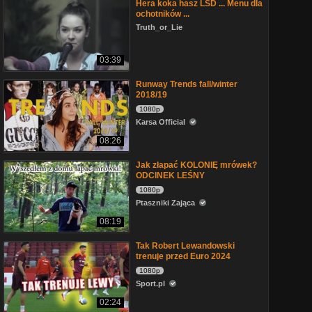
Hera koka hasz LSD ... Menu dla
ochotników ...
Truth_or_Lie
03:39
Runway Trends fall/winter
2018/19
1080p
Karsa Official
08:26
Jak złapać KOLONIĘ mrówek?
ODCINEK LEŚNY
1080p
Ptaszniki Zająca
08:19
Tak Robert Lewandowski
trenuje przed Euro 2024
1080p
Sport.pl
02:24