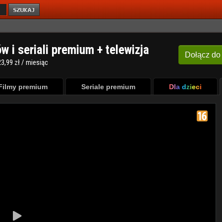
ów i seriali premium + telewizja
Dołącz
do
3,99 zł / miesiąc
Filmy premium
Seriale premium
Dla dzieci