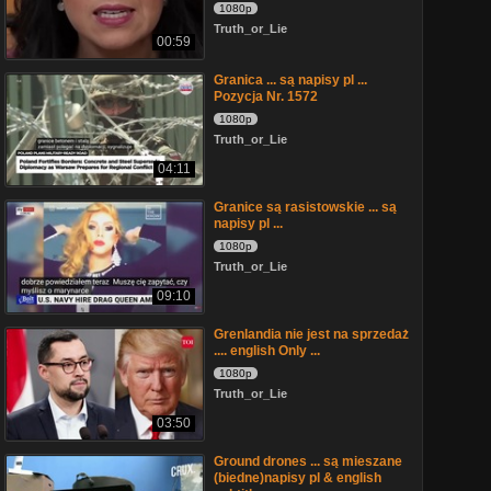
1080p
Truth_or_Lie
00:59
Granica ... są napisy pl ...
Pozycja Nr. 1572
1080p
Truth_or_Lie
04:11
Granice są rasistowskie ... są
napisy pl ...
1080p
Truth_or_Lie
09:10
Grenlandia nie jest na sprzedaż
.... english Only ...
1080p
Truth_or_Lie
03:50
Ground drones ... są mieszane
(biedne)napisy pl & english