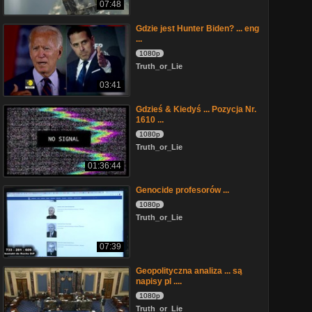
07:48
Gdzie jest Hunter Biden? ... eng
...
1080p
Truth_or_Lie
03:41
Gdzieś & Kiedyś ... Pozycja Nr.
1610 ...
1080p
Truth_or_Lie
01:36:44
Genocide profesorów ...
1080p
Truth_or_Lie
07:39
Geopolityczna analiza ... są
napisy pl ....
1080p
Truth_or_Lie