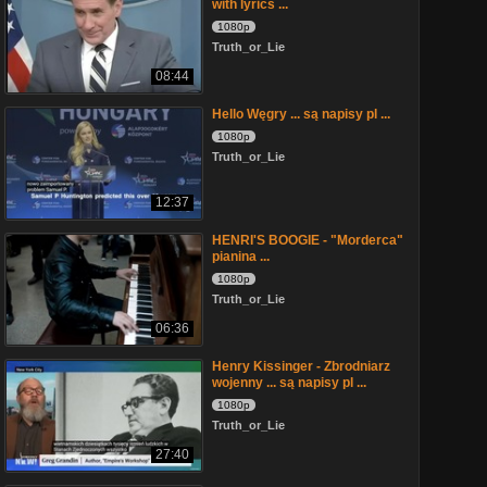
with lyrics ...
1080p
Truth_or_Lie
08:44
Hello Węgry ... są napisy pl ...
1080p
Truth_or_Lie
12:37
HENRI'S BOOGIE - "Morderca"
pianina ...
1080p
Truth_or_Lie
06:36
Henry Kissinger - Zbrodniarz
wojenny ... są napisy pl ...
1080p
Truth_or_Lie
27:40