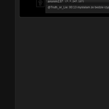
anonim137
(*.*.247.137)
@Truth_or_Lie: 00:13 myslalam ze bedzie rzyga