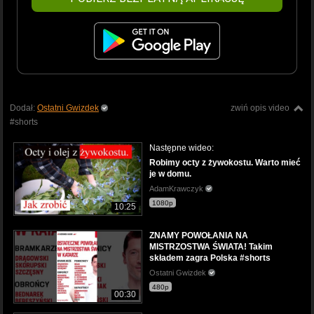
Dodał:
Ostatni Gwizdek
zwiń opis video
#shorts
Następne wideo:
Robimy octy z żywokostu. Warto mieć
je w domu.
AdamKrawczyk
1080p
10:25
ZNAMY POWOŁANIA NA
MISTRZOSTWA ŚWIATA! Takim
składem zagra Polska #shorts
Ostatni Gwizdek
480p
00:30