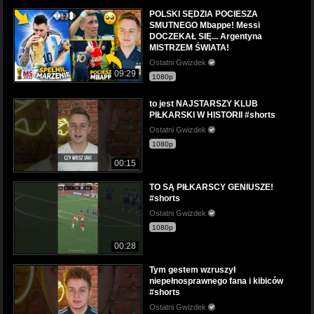
POLSKI SĘDZIA POCIESZA
SMUTNEGO Mbappe! Messi
DOCZEKAŁ SIĘ... Argentyna
MISTRZEM ŚWIATA!
Ostatni Gwizdek
09:29
1080p
to jest NAJSTARSZY KLUB
PIŁKARSKI W HISTORII #shorts
Ostatni Gwizdek
1080p
00:15
TO SĄ PIŁKARSCY GENIUSZE!
#shorts
Ostatni Gwizdek
1080p
00:28
Tym gestem wzruszył
niepełnosprawnego fana i kibiców
#shorts
Ostatni Gwizdek