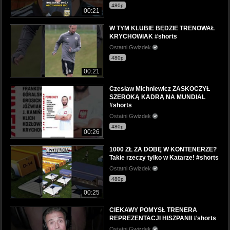
480p
00:21
W TYM KLUBIE BĘDZIE TRENOWAŁ
KRYCHOWIAK #shorts
Ostatni Gwizdek
480p
00:21
Czesław Michniewicz ZASKOCZYŁ
SZEROKĄ KADRĄ NA MUNDIAL
#shorts
Ostatni Gwizdek
480p
00:26
1000 ZŁ ZA DOBĘ W KONTENERZE?
Takie rzeczy tylko w Katarze! #shorts
Ostatni Gwizdek
480p
00:25
CIEKAWY POMYSŁ TRENERA
REPREZENTACJI HISZPANII #shorts
Ostatni Gwizdek