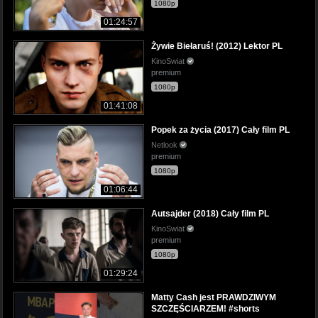
1080p
01:24:57
Żywie Biełaruś! (2012) Lektor PL
KinoSwiat
premium
1080p
01:41:08
Popek za życia (2017) Cały film PL
Netlook
premium
1080p
01:06:44
Autsajder (2018) Cały film PL
KinoSwiat
premium
1080p
01:29:24
Matty Cash jest PRAWDZIWYM
SZCZĘŚCIARZEM! #shorts