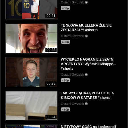
Ostatni Gwizdek
480p
00:21
TE SŁOWA MUELLERA ŹLE SIĘ
ZESTARZAŁY! #shorts
Ostatni Gwizdek
480p
00:25
WYCIEKŁO NAGRANIE Z SZATNI
ARGENTYNY! Wyśmiali Mbappe...
#shorts
Ostatni Gwizdek
480p
00:28
TAK WYGLĄDAJĄ POKOJE DLA
KIBICÓW W KATARZE #shorts
Ostatni Gwizdek
480p
00:24
NIETYPOWY GOŚĆ na konferencji