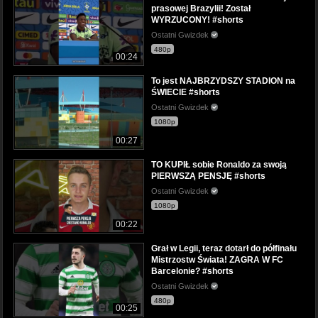
prasowej Brazylii! Został
WYRZUCONY! #shorts
Ostatni Gwizdek
480p
00:24
To jest NAJBRZYDSZY STADION na
ŚWIECIE #shorts
Ostatni Gwizdek
1080p
00:27
TO KUPIŁ sobie Ronaldo za swoją
PIERWSZĄ PENSJĘ #shorts
Ostatni Gwizdek
1080p
00:22
Grał w Legii, teraz dotarł do półfinału
Mistrzostw Świata! ZAGRA W FC
Barcelonie? #shorts
Ostatni Gwizdek
480p
00:25