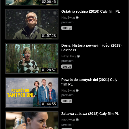
02:06:46
Ostatnia rodzina (2016) Cały film PL
KinoSwiat
premium
1080p
01:57:28
Doris: Historia pewnej miłości (2018)
Lektor PL
Filmy Akcji
premium
1080p
01:28:57
Powrót do tamtych dni (2021) Cały
film PL
KinoSwiat
premium
1080p
01:44:55
Zabawa zabawa (2018) Cały film PL
KinoSwiat
premium