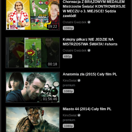
Chorwacja Z BRĄZOWYM MEDALEM
Mistrzostw Świata! KONTROWERSJE
W MECZU o 3. MIEJSCE! Sędzia
zawiódł!
Ostatni Gwizdek
09:22
1080p
Kolejny piłkarz NIE JEDZIE NA
MISTRZOSTWA ŚWIATA! #shorts
Ostatni Gwizdek
480p
00:18
Anatomia zła (2015) Cały film PL
KinoSwiat
premium
1080p
01:56:46
Miasto 44 (2014) Cały film PL
KinoSwiat
premium
1080p