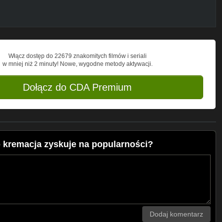
Włącz dostęp do 22679 znakomitych filmów i seriali
w mniej niż 2 minuty! Nowe, wygodne metody aktywacji.
Dołącz do CDA Premium
 kremacja zyskuje na popularności?
Dodaj komentarz