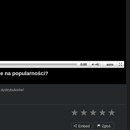
0:00
auto
e na popularności?
 dystrybutorów!
Embed
Zgłoś