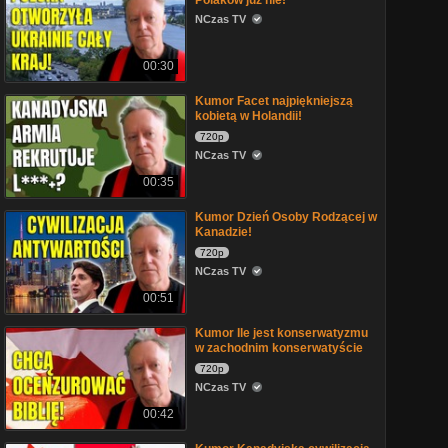
Polaków już nie!
NCzas TV
00:30
Kumor Facet najpiękniejszą
kobietą w Holandii!
720p
NCzas TV
00:35
Kumor Dzień Osoby Rodzącej w
Kanadzie!
720p
NCzas TV
00:51
Kumor Ile jest konserwatyzmu
w zachodnim konserwatyście
720p
NCzas TV
00:42