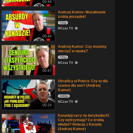
00:44
Andrzej Kumor: Muzułmanie
zrobią porządek!
720p
NCzas TV
00:44
Andrzej Kumor: Czy musimy
wierzyć w naukę?
720p
NCzas TV
00:47
Ukraińcy w Polsce. Czy to dla
szansa dla nas? (Andrzej
Kumor)
1080p
NCzas TV
00:24
Kanadyjczycy na barykadach!
Czy wytrzymają? Co zrobią
władze? Relacja z Kanady
(Andrzej Kumor)