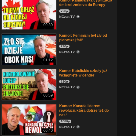
Kumor Kanadyjska cywilizacja
śmierci zmierza do Europy!
720p
NCzas TV
00:39
Kumor: Feminizm był zły od
pierwszej fali!
720p
NCzas TV
01:12
Kumor Katolickie szkoły już
wciągnięte w gender!
720p
NCzas TV
00:59
Kumor: Kanada liderem
rewolucji, która dotrze też do
nas!
1080p
NCzas TV
00:40