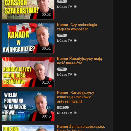
720p
NCzas TV
00:53
Kumor: Czy technologia
zagraża wolności?
720p
NCzas TV
00:51
Kumor Kanadyjczycy mają
dość liberałów!
720p
NCzas TV
01:07
Kumor: Kanadyjczycy
oskarżają Polaków o
antysemityzm!
1080p
NCzas TV
00:45
Kumor Żymian przepraszają,