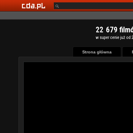
2
2
6
7
9
film
w super cenie już od 2
Strona główna