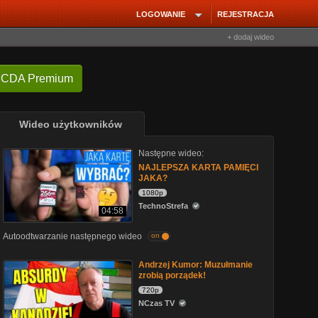
LOGOWANIE
REJESTRACJA
+ dodaj wideo
 CDA Premium
Wideo użytkowników
Następne wideo:
NAJLEPSZA KARTA PAMIĘCI
JAKA?
1080p
TechnoStrefa
04:58
Autoodtwarzanie następnego wideo
on
Andrzej Kumor: Muzułmanie
zrobią porządek!
720p
NCzas TV