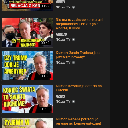
720p
00:22
NCzas TV
Nie ma tu żadnego sensu, ani
racjonalności. I co z tego?
Andrzej Kumor
1080p
NCzas TV
00:43
Kumor: Justin Trudeau jest
przeterminowany!
NCzas TV
00:31
Kumor Rewolucja dotarła do
Estonii!
720p
NCzas TV
01:10
Kumor Kanada potrzebuje
renesansu konserwatyzmu!