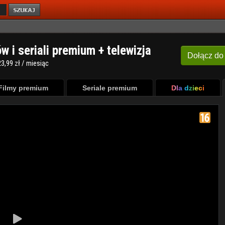
ów i seriali premium + telewizja
Dołącz
do
3,99 zł / miesiąc
Filmy premium
Seriale premium
Dla dzieci