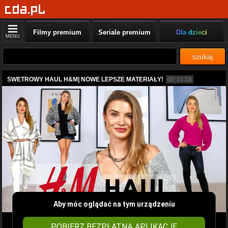
Filmy premium
Seriale premium
Dla dzieci
MENU
szukaj
SWETROWY HAUL H&M| NOWE LEPSZE MATERIAŁY!
00:10:58
Aby móc oglądać na tym urządzeniu
POBIERZ BEZPŁATNĄ APLIKACJĘ