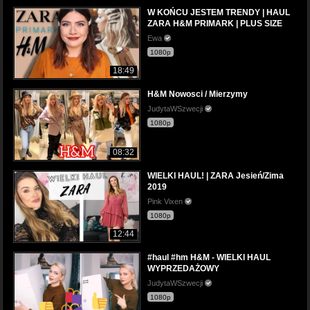
W KOŃCU JESTEM TRENDY | HAUL
ZARA H&M PRIMARK | PLUS SIZE
Ewa
1080p
18:49
H&M Nowosci / Mierzymy
JudytaWSzwecji
1080p
08:32
WIELKI HAUL! | ZARA Jesień/Zima
2019
Pink Vixen
1080p
12:44
#haul #hm H&M - WIELKI HAUL
WYPRZEDAŻOWY
JudytaWSzwecji
1080p