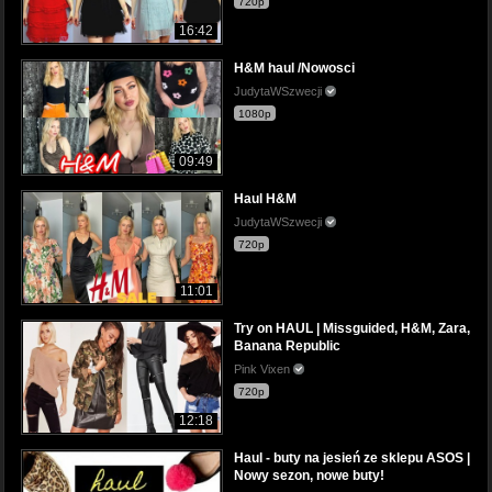
720p
16:42
H&M haul /Nowosci
JudytaWSzwecji
1080p
09:49
Haul H&M
JudytaWSzwecji
720p
11:01
Try on HAUL | Missguided, H&M, Zara,
Banana Republic
Pink Vixen
720p
12:18
Haul - buty na jesień ze sklepu ASOS |
Nowy sezon, nowe buty!