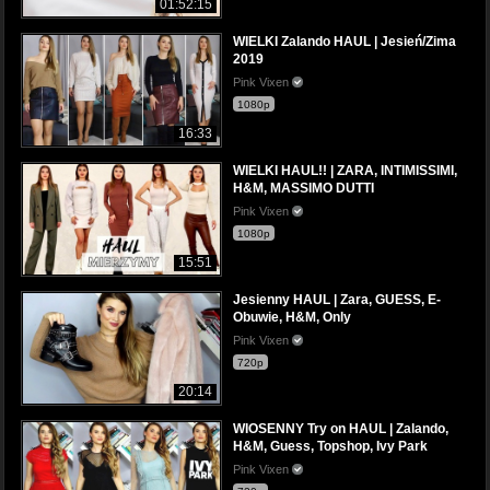
01:52:15
WIELKI Zalando HAUL | Jesień/Zima
2019
Pink Vixen
1080p
16:33
WIELKI HAUL!! | ZARA, INTIMISSIMI,
H&M, MASSIMO DUTTI
Pink Vixen
1080p
15:51
Jesienny HAUL | Zara, GUESS, E-
Obuwie, H&M, Only
Pink Vixen
720p
20:14
WIOSENNY Try on HAUL | Zalando,
H&M, Guess, Topshop, Ivy Park
Pink Vixen