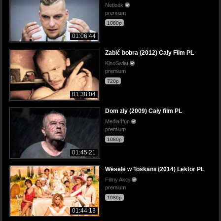
Netlook
premium
1080p
01:06:44
Zabić bobra (2012) Cały Film PL
KinoSwiat
premium
720p
01:38:04
Dom zły (2009) Cały film PL
Media4fun
premium
1080p
01:45:21
Wesele w Toskanii (2014) Lektor PL
Filmy Akcji
premium
1080p
01:44:13