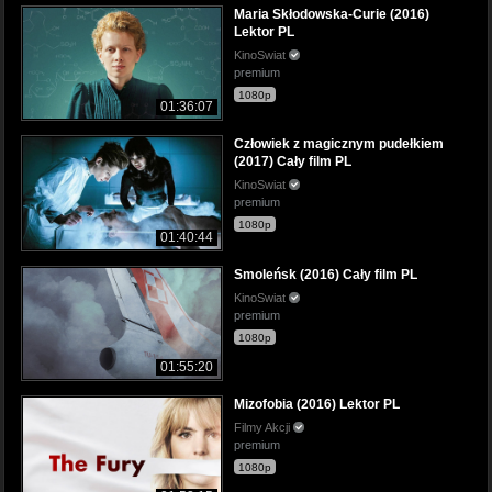
Maria Skłodowska-Curie (2016)
Lektor PL
KinoSwiat
premium
1080p
01:36:07
Człowiek z magicznym pudełkiem
(2017) Cały film PL
KinoSwiat
premium
1080p
01:40:44
Smoleńsk (2016) Cały film PL
KinoSwiat
premium
1080p
01:55:20
Mizofobia (2016) Lektor PL
Filmy Akcji
premium
1080p