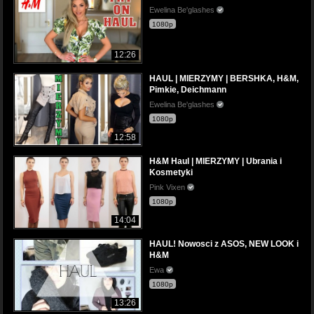
Ewelina Be'glashes
1080p
12:26
HAUL | MIERZYMY | BERSHKA, H&M,
Pimkie, Deichmann
Ewelina Be'glashes
1080p
12:58
H&M Haul | MIERZYMY | Ubrania i
Kosmetyki
Pink Vixen
1080p
14:04
HAUL! Nowosci z ASOS, NEW LOOK i
H&M
Ewa
1080p
13:26