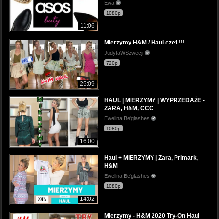
Ewa
1080p
11:06
Mierzymy H&M / Haul cze1!!!
JudytaWSzwecji
720p
25:09
HAUL | MIERZYMY | WYPRZEDAŻE -
ZARA, H&M, CCC
Ewelina Be'glashes
1080p
16:00
Haul + MIERZYMY | Zara, Primark,
H&M
Ewelina Be'glashes
1080p
14:02
Mierzymy - H&M 2020 Try-On Haul