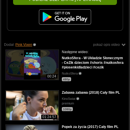
Dodał:
Pink Vixen
pokaż opis video
Następne wideo:
NutkoSfera - W Układzie Słonecznym
- CeZik dzieciom #shorts #nutkosfera
#piosenkidladzieci #cezik
NutkoSfera
00:24
480p
Zabawa zabawa (2018) Cały film PL
KinoSwiat
premium
1080p
01:24:57
Popek za życia (2017) Cały film PL