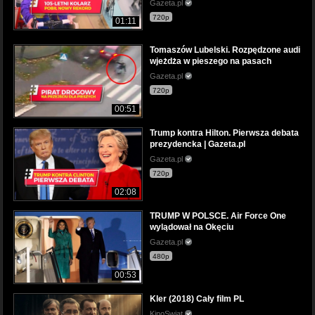
Gazeta.pl
720p
01:11
Tomaszów Lubelski. Rozpędzone audi
wjeżdża w pieszego na pasach
Gazeta.pl
720p
00:51
Trump kontra Hilton. Pierwsza debata
prezydencka | Gazeta.pl
Gazeta.pl
720p
02:08
TRUMP W POLSCE. Air Force One
wylądował na Okęciu
Gazeta.pl
480p
00:53
Kler (2018) Cały film PL
KinoSwiat