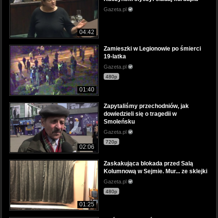
Gazeta.pl
04:42
Zamieszki w Legionowie po śmierci
19-latka
Gazeta.pl
480p
01:40
Zapytaliśmy przechodniów, jak
dowiedzieli się o tragedii w
Smoleńsku
Gazeta.pl
720p
02:06
Zaskakująca blokada przed Salą
Kolumnową w Sejmie. Mur... ze sklejki
Gazeta.pl
480p
01:25