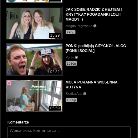
JAK SOBIE RADZIC Z HEJTEM I
KRYTYKA? POGADANKI LOLI I
MAGDY :)
Magda Pegowska
720p
15:29
PONKI podbijają GIŻYCKO! - VLOG
[PONKI SOCIAL]
Ponki
1080p
02:52
MOJA PORANNA WIOSENNA
RUTYNA
Słodka Ada
1080p
05:59
Komentarze