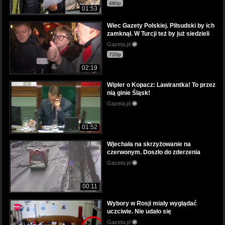
480p
01:53
Wiec Gazety Polskiej. Piłsudski by ich
zamknął. W Turcji też by już siedzieli
Gazeta.pl
720p
02:19
Wipler o Kopacz: Lawirantka! To przez
nią ginie Śląsk!
Gazeta.pl
01:52
Wjechała na skrzyżowanie na
czerwonym. Doszło do zderzenia
Gazeta.pl
00:11
Wybory w Rosji miały wyglądać
uczciwie. Nie udało się
Gazeta.pl