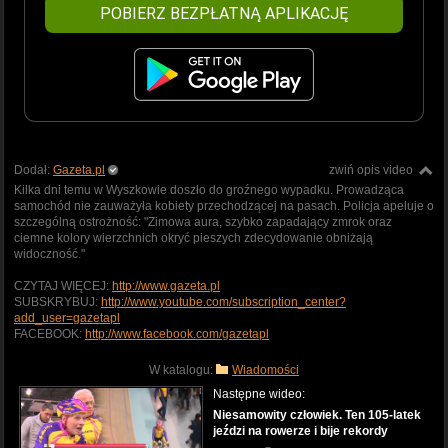
POBIERZ BEZPŁATNĄ APLIKACJĘ
Dodał:
Gazeta.pl
zwiń opis video
Kilka dni temu w Wyszkowie doszło do groźnego wypadku. Prowadząca
samochód nie zauważyła kobiety przechodzącej na pasach. Policja apeluje o
szczególną ostrożność: "Zimowa aura, szybko zapadający zmrok oraz
ciemne kolory wierzchnich okryć pieszych zdecydowanie obniżają
widoczność."
CZYTAJ WIĘCEJ:
http://www.gazeta.pl
SUBSKRYBUJ:
http://www.youtube.com/subscription_center?
add_user=gazetapl
FACEBOOK:
http://www.facebook.com/gazetapl
W katalogu:
Wiadomości
Następne wideo:
Niesamowity człowiek. Ten 105-latek
jeździ na rowerze i bije rekordy