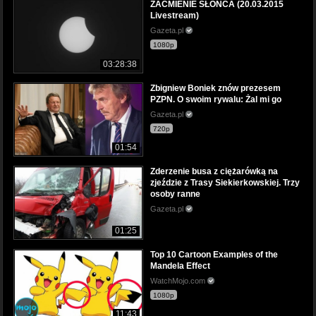
ZAĆMIENIE SŁOŃCA (20.03.2015
Livestream)
Gazeta.pl
1080p
03:28:38
Zbigniew Boniek znów prezesem
PZPN. O swoim rywalu: Żal mi go
Gazeta.pl
720p
01:54
Zderzenie busa z ciężarówką na
zjeździe z Trasy Siekierkowskiej. Trzy
osoby ranne
Gazeta.pl
01:25
Top 10 Cartoon Examples of the
Mandela Effect
WatchMojo.com
1080p
11:43