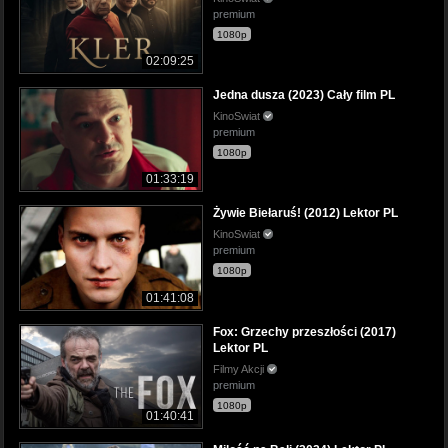
premium
1080p
02:09:25
Jedna dusza (2023) Cały film PL
KinoSwiat
premium
1080p
01:33:19
Żywie Biełaruś! (2012) Lektor PL
KinoSwiat
premium
1080p
01:41:08
Fox: Grzechy przeszłości (2017)
Lektor PL
Filmy Akcji
premium
1080p
01:40:41