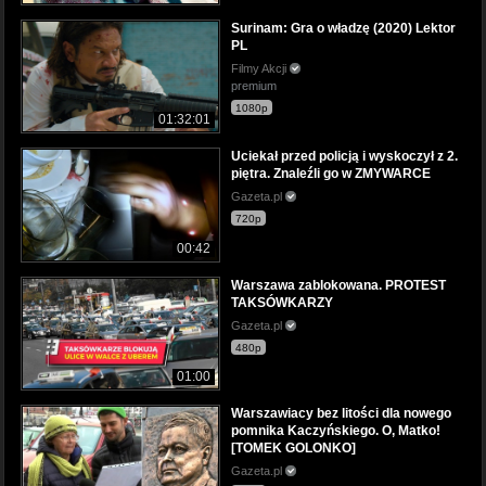
Surinam: Gra o władzę (2020) Lektor
PL
Filmy Akcji
premium
1080p
01:32:01
Uciekał przed policją i wyskoczył z 2.
piętra. Znaleźli go w ZMYWARCE
Gazeta.pl
720p
00:42
Warszawa zablokowana. PROTEST
TAKSÓWKARZY
Gazeta.pl
480p
01:00
Warszawiacy bez litości dla nowego
pomnika Kaczyńskiego. O, Matko!
[TOMEK GOLONKO]
Gazeta.pl