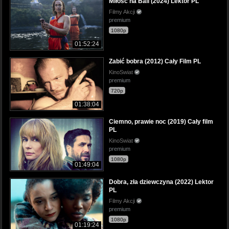
Miłość na Bali (2024) Lektor PL
Filmy Akcji
premium
1080p
01:52:24
Zabić bobra (2012) Cały Film PL
KinoSwiat
premium
720p
01:38:04
Ciemno, prawie noc (2019) Cały film
PL
KinoSwiat
premium
1080p
01:49:04
Dobra, zła dziewczyna (2022) Lektor
PL
Filmy Akcji
premium
1080p
01:19:24