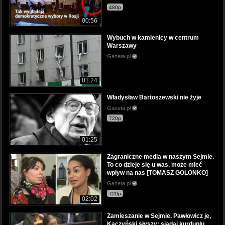
480p
00:56
Wybuch w kamienicy w centrum
Warszawy
Gazeta.pl
01:24
Władysław Bartoszewski nie żyje
Gazeta.pl
720p
01:25
Zagraniczne media w naszym Sejmie.
To co dzieje się u was, może mieć
wpływ na nas [TOMASZ GOLONKO]
Gazeta.pl
720p
02:02
Zamieszanie w Sejmie. Pawłowicz je,
Kaczyński słyszy: siadaj kurduplu