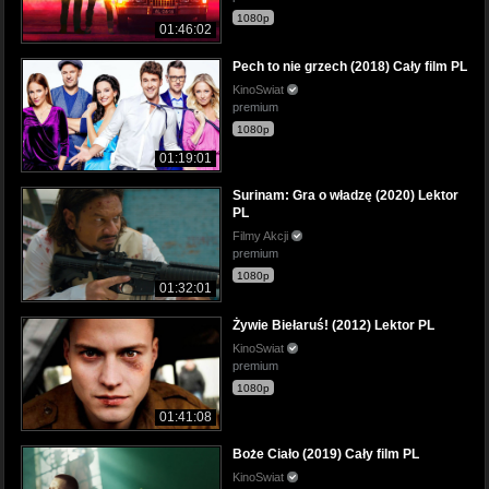
1080p
01:46:02
Pech to nie grzech (2018) Cały film PL
KinoSwiat
premium
1080p
01:19:01
Surinam: Gra o władzę (2020) Lektor
PL
Filmy Akcji
premium
1080p
01:32:01
Żywie Biełaruś! (2012) Lektor PL
KinoSwiat
premium
1080p
01:41:08
Boże Ciało (2019) Cały film PL
KinoSwiat