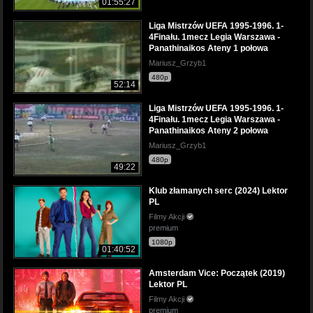
01:55:27
Liga Mistrzów UEFA 1995-1996. 1-
4Finału. 1mecz Legia Warszawa -
Panathinaikos Ateny 1 połowa
Mariusz_Grzyb1
480p
52:14
Liga Mistrzów UEFA 1995-1996. 1-
4Finału. 1mecz Legia Warszawa -
Panathinaikos Ateny 2 połowa
Mariusz_Grzyb1
480p
49:22
Klub złamanych serc (2024) Lektor
PL
Filmy Akcji
premium
1080p
01:40:52
Amsterdam Vice: Początek (2019)
Lektor PL
Filmy Akcji
premium