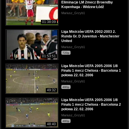
Eliminacje LM 2mecz Broendby
Kopenhaga - Widzew Łódź
Mariusz_Grzyb1
01:38:09
Liga Mistrzów UEFA 2002-2003 2.
Runda Gr. D Juventus - Manchester
United
Mariusz_Grzyb1
720p
01:53:51
Liga Mistrzów UEFA 2005-2006 1/8
Finału 1 mecz Chelsea - Barcelona 1
połowa 22. 02. 2006
Mariusz_Grzyb1
480p
49:32
Liga Mistrzów UEFA 2005-2006 1/8
Finału 1 mecz Chelsea - Barcelona 2
połowa 22. 02. 2006
Mariusz_Grzyb1
480p
48:40