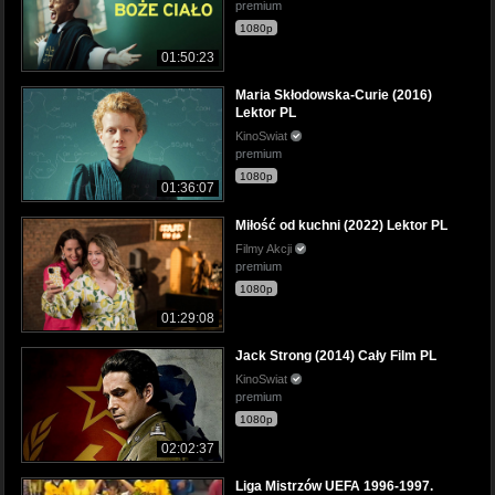
premium
1080p
01:50:23
Maria Skłodowska-Curie (2016)
Lektor PL
KinoSwiat
premium
1080p
01:36:07
Miłość od kuchni (2022) Lektor PL
Filmy Akcji
premium
1080p
01:29:08
Jack Strong (2014) Cały Film PL
KinoSwiat
premium
1080p
02:02:37
Liga Mistrzów UEFA 1996-1997.