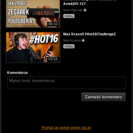
ArtekDIY #17
Artur Petrzak
1080p
08:10
Max Krasoń #Hot16Challenge2
Max Krason
1080p
03:53
Komentarze
Zamieść komentarz
Przejdź do pełnej wersji cda.pl