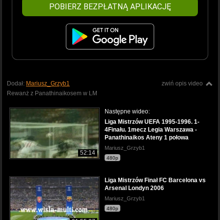
POBIERZ BEZPŁATNĄ APLIKACJĘ
Dodał:
Mariusz_Grzyb1
zwiń opis video
Rewanż z Panathinaikosem w LM
Następne wideo:
Liga Mistrzów UEFA 1995-1996. 1-
4Finału. 1mecz Legia Warszawa -
Panathinaikos Ateny 1 połowa
Mariusz_Grzyb1
52:14
480p
Liga Mistrzów Finał FC Barcelona vs
Arsenal Londyn 2006
Mariusz_Grzyb1
480p