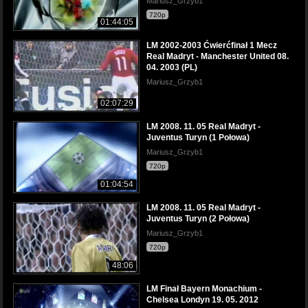
Mariusz_Grzyb1
720p
01:44:05
LM 2002-2003 Ćwierćfinał 1 Mecz
Real Madryt - Manchester United 08.
04. 2003 (PL)
Mariusz_Grzyb1
02:07:29
LM 2008. 11. 05 Real Madryt -
Juventus Turyn (1 Połowa)
Mariusz_Grzyb1
720p
01:04:54
LM 2008. 11. 05 Real Madryt -
Juventus Turyn (2 Połowa)
Mariusz_Grzyb1
720p
48:06
LM Finał Bayern Monachium -
Chelsea Londyn 19. 05. 2012