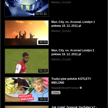
Mariusz_Grzyb1
02:51:11
Man. City. vs. Arsenal. Londyn 1
połowa 18. 12. 2011.pl
Mariusz_Grzyb1
39:50
Man. City. vs. Arsenal Londyn 2
połowa 18. 12. 2011.pl
Mariusz_Grzyb1
52:15
Tradycyjne polskie KOTLETY
MIELONE
MagdalenkoweFrykasy
1080p
19:22
Jak zrobić Zegarek YouTuber'a? -