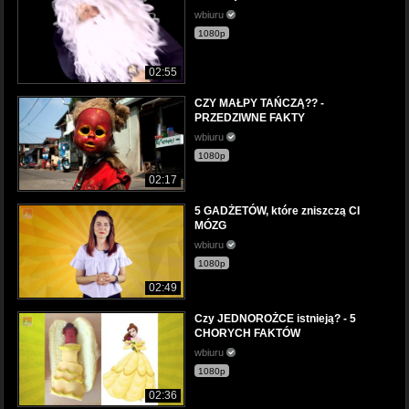
wbiuru
1080p
02:55
CZY MAŁPY TAŃCZĄ?? -
PRZEDZIWNE FAKTY
wbiuru
1080p
02:17
5 GADŻETÓW, które zniszczą CI
MÓZG
wbiuru
1080p
02:49
Czy JEDNOROŻCE istnieją? - 5
CHORYCH FAKTÓW
wbiuru
1080p
02:36