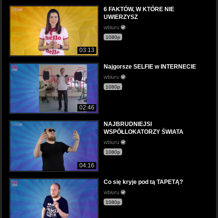
6 FAKTÓW, W KTÓRE NIE
UWIERZYSZ
wbiuru
1080p
03:13
Najgorsze SELFIE w INTERNECIE
wbiuru
1080p
02:46
NAJBRUDNIEJSI
WSPÓŁLOKATORZY ŚWIATA
wbiuru
1080p
04:16
Co się kryje pod tą TAPETĄ?
wbiuru
1080p